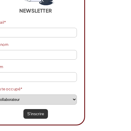
NEWSLETTER
ail*
énom
om
ste occupé*