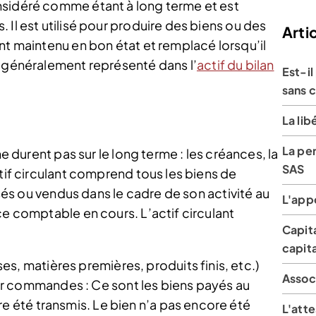
nsidéré comme étant à long terme et est
 Il est utilisé pour produire des biens ou des
Artic
nt maintenu en bon état et remplacé lorsqu’il
t généralement représenté dans l’
actif du bilan
Est-il
sans c
La lib
La per
ne durent pas sur le long terme : les créances, la
SAS
ctif circulant comprend tous les biens de
lisés ou vendus dans le cadre de son activité au
L'appo
ce comptable en cours. L’actif circulant
Capita
capita
s, matières premières, produits finis, etc.)
Associ
r commandes : Ce sont les biens payés au
re été transmis. Le bien n’a pas encore été
L'atte