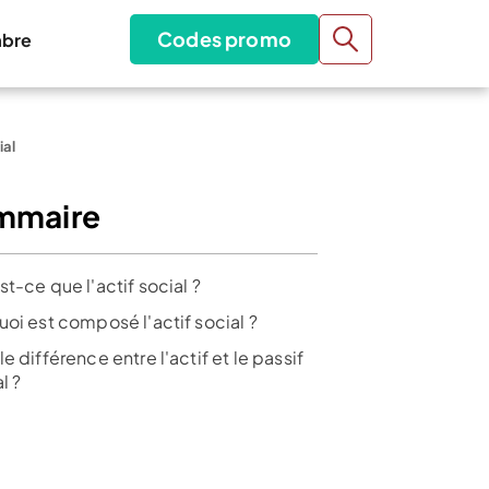
Codes promo
bre
ial
mmaire
t-ce que l'actif social ?
uoi est composé l'actif social ?
e différence entre l'actif et le passif
l ?