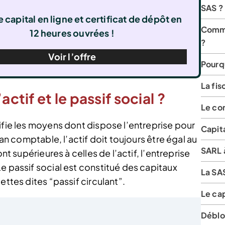
SAS ?
 capital en ligne et certificat de dépôt en
Comme
12 heures ouvrées !
?
Voir l’offre
Pourqu
La fis
actif et le passif social ?
Le co
ifie les moyens dont dispose l’entreprise pour
Capita
lan comptable, l’actif doit toujours être égal au
SARL à
nt supérieures à celles de l’actif, l’entreprise
e passif social est constitué des capitaux
La SAS
ettes dites “passif circulant”.
Le cap
Débloq