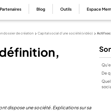
Partenaires
Blog
Outils
Espace Mem
n dossier de création
Capital social d’une société (vidéo)
Actif soc
 définition,
So
Qu'es
De q
Quell
socia
dont dispose une société. Explications sur sa