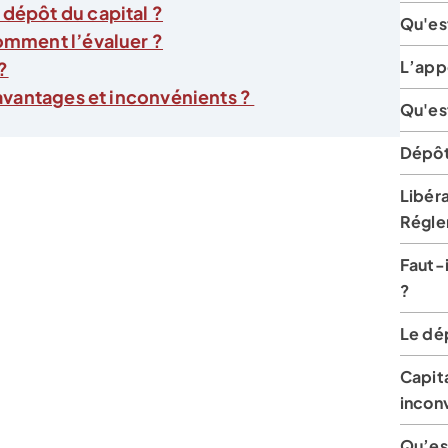
 dépôt du capital ?
Qu'es
comment l’évaluer ?
L’app
?
: avantages et inconvénients ?
Qu'est
Dépôt
Libéra
Régle
Faut-i
?
Le dép
Capita
incon
Qu’es