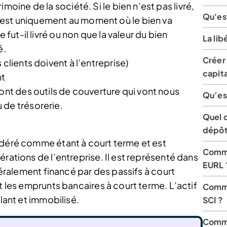
moine de la société. Si le bien n’est pas livré,
Qu'est
est uniquement au moment où le bien va
 fut-il livré ou non que la valeur du bien
La lib
é.
Créer 
 clients doivent à l’entreprise)
capita
nt
sont des outils de couverture qui vont nous
Qu’es
 de trésorerie.
Quel d
dépôt 
idéré comme étant à court terme et est
Comme
rations de l’entreprise. Il est représenté dans
EURL 
énéralement financé par des passifs à court
t les emprunts bancaires à court terme. L’actif
Comme
ulant et immobilisé.
SCI ?
Comme