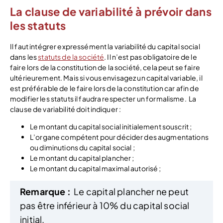
La clause de variabilité à prévoir dans
les statuts
Il faut intégrer expressément la variabilité du capital social
dans les
statuts de la société
. Il n’est pas obligatoire de le
faire lors de la constitution de la société, cela peut se faire
ultérieurement. Mais si vous envisagez un capital variable, il
est préférable de le faire lors de la constitution car afin de
modifier les statuts il faudra respecter un formalisme.
La
clause de variabilité doit indiquer :
Le montant du capital social initialement souscrit ;
L’organe compétent pour décider des augmentations
ou diminutions du capital social ;
Le montant du capital plancher ;
Le montant du capital maximal autorisé ;
Remarque :
Le capital plancher ne peut
pas être inférieur à 10% du capital social
initial.