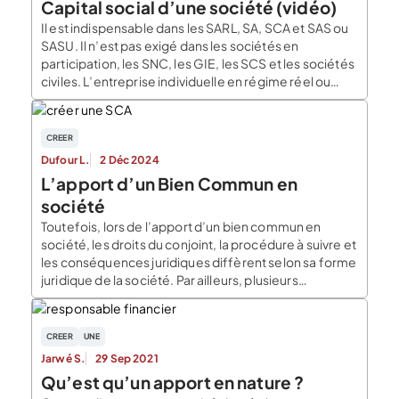
Capital social d’une société (vidéo)
Il est indispensable dans les SARL, SA, SCA et SAS ou
SASU. Il n’est pas exigé dans les sociétés en
participation, les SNC, les GIE, les SCS et les sociétés
civiles. L’entreprise individuelle en régime réel ou
micro n’est pas concernée par cette obligation.
Le capital social doit figurer : Depuis quelques
années, la loi a voulu simplifier les règles relatives […]
CREER
Dufour L.
2 Déc 2024
L’apport d’un Bien Commun en
société
Toutefois, lors de l’apport d’un bien commun en
société, les droits du conjoint, la procédure à suivre et
les conséquences juridiques diffèrent selon sa forme
juridique de la société. Par ailleurs, plusieurs
obligations devront être respectées afin de protéger
les droits et le patrimoine du conjoint. Voici les points
essentiels à savoir sur ce sujet. […]
CREER
UNE
Jarwé S.
29 Sep 2021
Qu’est qu’un apport en nature ?