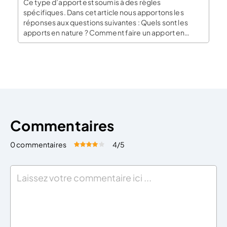
Ce type d’apport est soumis à des règles
spécifiques. Dans cet article nous apportons les
réponses aux questions suivantes : Quels sont les
apports en nature ? Comment faire un apport en
nature ? Comment est évaluée la valeur du bien
apporté ? Faut-il nommer un commissaire aux
apports ? Qu’est qu’un apport en nature ? […]
Commentaires
0 commentaires
4
/5
Évaluez cet article:
Donner une note