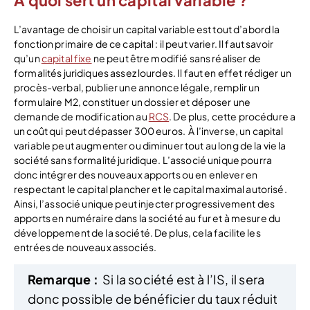
À quoi sert un capital variable ?
L’avantage de choisir un capital variable est tout d’abord la
fonction primaire de ce capital : il peut varier. Il faut savoir
qu’un
capital fixe
ne peut être modifié sans réaliser de
formalités juridiques assez lourdes. Il faut en effet rédiger un
procès-verbal, publier une annonce légale, remplir un
formulaire M2, constituer un dossier et déposer une
demande de modification au
RCS
. De plus, cette procédure a
un coût qui peut dépasser 300 euros.
À l’inverse, un capital
variable peut augmenter ou diminuer tout au long de la vie la
société sans formalité juridique. L’associé unique pourra
donc intégrer des nouveaux apports ou en enlever en
respectant le capital plancher et le capital maximal autorisé.
Ainsi, l’associé unique peut injecter progressivement des
apports en numéraire dans la société au fur et à mesure du
développement de la société. De plus, cela facilite les
entrées de nouveaux associés.
Remarque :
Si la société est à l’IS, il sera
donc possible de bénéficier du taux réduit