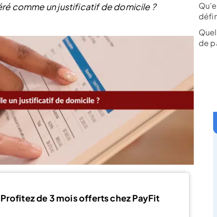
Qu’e
ré comme un justificatif de domicile ?
défin
Quell
de p
Profitez de 3 mois offerts chez PayFit