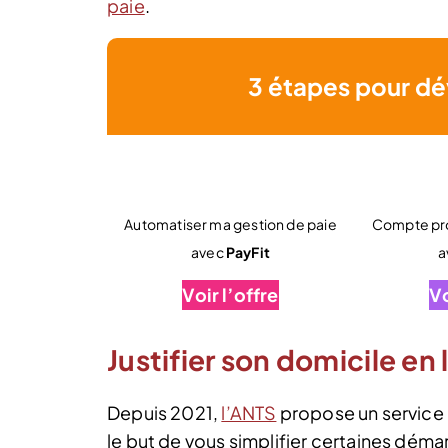
paie
.
3 étapes pour dé
Automatiser ma gestion de paie
Compte pro
avec
PayFit
a
Voir l’offre
Vo
Justifier son domicile en
Depuis 2021,
l’ANTS
propose un service 
le but de vous simplifier certaines déma