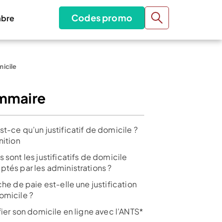
Codes promo
bre
micile
mmaire
t-ce qu’un justificatif de domicile ?
nition
 sont les justificatifs de domicile
ptés par les administrations ?
che de paie est-elle une justification
omicile ?
fier son domicile en ligne avec l’ANTS*