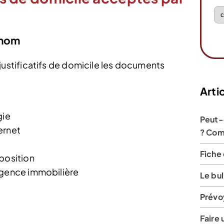
 nom
stificatifs de domicile les documents
Artic
gie
Peut-
ernet
? Com
Fiche 
position
agence immobilière
Le bul
Prévo
Faire 