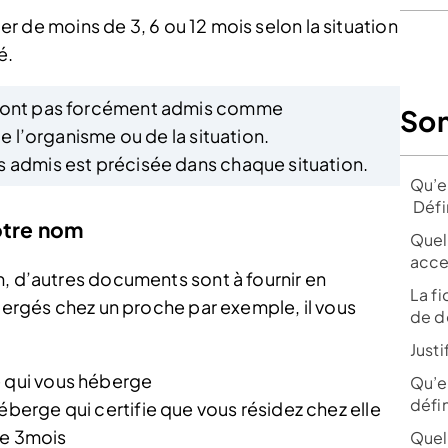
ater de moins de 3, 6 ou 12 mois selon la situation
é.
eront pas forcément admis comme
So
de l’organisme ou de la situation.
 admis est précisée dans chaque situation.
Qu’es
Défi
otre nom
Quels
acce
m, d’autres documents sont à fournir en
La fi
ébergés chez un proche par exemple, il vous
de d
Justi
e qui vous héberge
Qu’e
défin
éberge qui certifie que vous résidez chez elle
de 3mois
Quell