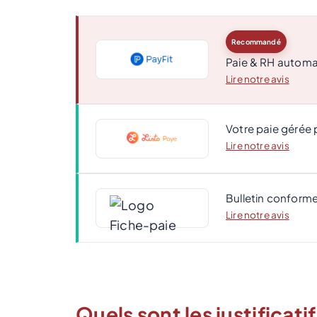
Recommandé
Paie & RH automa
Lire notre avis
Votre paie gérée 
Lire notre avis
Bulletin conforme
Lire notre avis
Quels sont les justificat