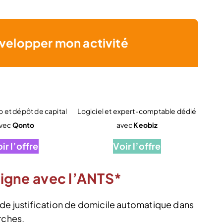
velopper mon activité
 et dépôt de capital
Logiciel et expert-comptable dédié
vec
Qonto
avec
Keobiz
ir l’offre
Voir l’offre
 ligne avec l’ANTS*
de justification de domicile automatique dans
rches.