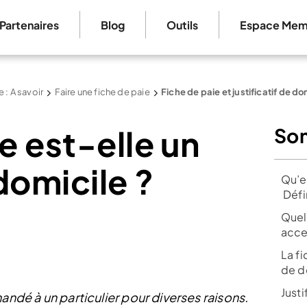
Partenaires
Blog
Outils
Espace Mem
e : A savoir
Faire une fiche de paie
Fiche de paie et justificatif de do
e est-elle un
So
 domicile ?
Qu’es
Défi
Quels
acce
La fi
de d
Justi
andé à un particulier pour diverses raisons.