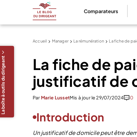
Comparateurs
Accueil
Manager
La rémunération
La fiche de pai
La fiche de pai
La boîte à outils du dirigeant
justificatif de
Par
Marie Lusset
Mis à jour le 29/07/2024
0
Introduction
Un justificatif de domicile peut être dem