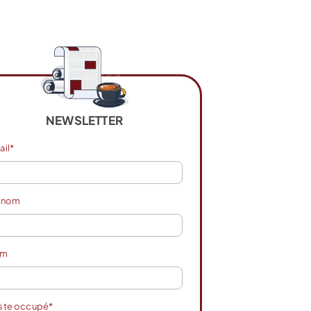
NEWSLETTER
ail*
énom
om
ste occupé*