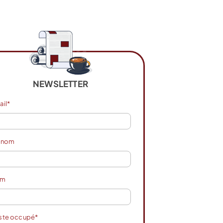
NEWSLETTER
ail*
énom
om
ste occupé*