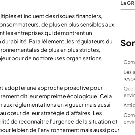
La GR
iples et incluent des risques financiers,
consommateurs, de plus en plus sensibles aux
nt les entreprises qui démontrent un
So
urabilité. Parallèlement, les régulateurs du
onnementales de plus en plus strictes,
majeur pour de nombreuses organisations.
Comp
Les 
resp
ent adopter une approche proactive pour
Quel
envi
trement dit leur empreinte écologique. Cela
 aux réglementations en vigueur mais aussi
Anti
é au cœur de leur stratégie d’affaires. Les
Comm
lité de reconnaître l’urgence de la situation et
envi
our le bien de l’environnement mais aussi pour