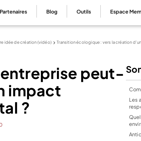
Partenaires
Blog
Outils
Espace Mem
re idée de création (vidéo)
Transition écologique : vers la création d’
entreprise peut-
So
on impact
Comp
Les 
al ?
resp
Quel
envi
0
Anti