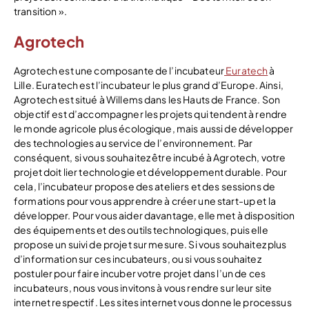
transition ».
Agrotech
Agrotech est une composante de l’incubateur
Euratech
à
Lille. Euratech est l’incubateur le plus grand d’Europe. Ainsi,
Agrotech est situé à Willems dans les Hauts de France. Son
objectif est d’accompagner les projets qui tendent à rendre
le monde agricole plus écologique, mais aussi de développer
des technologies au service de l’environnement. Par
conséquent, si vous souhaitez être incubé à Agrotech, votre
projet doit lier technologie et développement durable. Pour
cela, l’incubateur propose des ateliers et des sessions de
formations pour vous apprendre à créer une start-up et la
développer. Pour vous aider davantage, elle met à disposition
des équipements et des outils technologiques, puis elle
propose un suivi de projet sur mesure. Si vous souhaitez plus
d’information sur ces incubateurs, ou si vous souhaitez
postuler pour faire incuber votre projet dans l’un de ces
incubateurs, nous vous invitons à vous rendre sur leur site
internet respectif. Les sites internet vous donne le processus