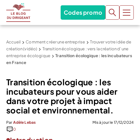
Codes promo
Accueil
Comment créer une entreprise
Trouver votre idée de
création (vidéo)
Transition écologique : vers la création d’une
entreprise écologique
Transition écologique : les incubateurs
en France
Transition écologique : les
incubateurs pour vous aider
dans votre projet à impact
social et environnemental.
Par
Adèle Lebas
Mis à jour le 17/12/2024
0