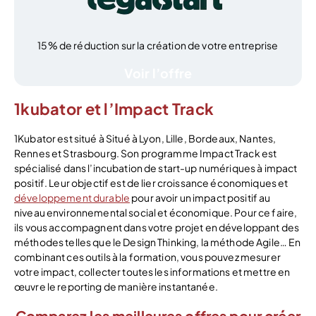
15% de réduction sur la création de votre entreprise
Voir l’offre
1kubator et l’Impact Track
1Kubator est situé à Situé à Lyon, Lille, Bordeaux, Nantes,
Rennes et Strasbourg. Son programme Impact Track est
spécialisé dans l’incubation de start-up numériques à impact
positif. Leur objectif est de lier croissance économiques et
développement durable
pour avoir un impact positif au
niveau environnemental social et économique. Pour ce faire,
ils vous accompagnent dans votre projet en développant des
méthodes telles que le Design Thinking, la méthode Agile… En
combinant ces outils à la formation, vous pouvez mesurer
votre impact, collecter toutes les informations et mettre en
œuvre le reporting de manière instantanée.
Comparez les meilleures offres pour créer