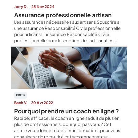
Jorry D.
25 Nov 2024
Assurance professionnelle artisan
Les assurances nécessaires aux artisans Souscrire à
une assurance Responsabilité Civile professionnelle
pour artisans L’assurance Responsabilité Civile
professionnelle pour les métiers de l’artisanat est
sans doute la plus importante. Que vous soyez
sculpteur, fleuriste, ébéniste ou encore cordonnier,
vous exercez un métier technique et n’êtes pas à
l’abri d’une faute professionnelle. Dans le cadre de
votre […]
CREER
Bach V.
20 Avr 2022
Pourquoi prendre un coach en ligne ?
Rapide, efficace, le coach en ligne séduit de plus en
plus de professionnels, pourquoi pas vous ? Cet
article vous donne toutes les informations pour vous
convaincre de recourir à cet accompagnateur