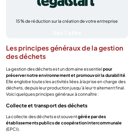
15% de réduction sur la création de votre entreprise
Voir l’offre
Les principes généraux de la gestion
des déchets
La gestion des déchets est un domaine essentiel
pour
préserver notre environnement et promouvoir la durabilité
.
Elle englobe toutes les activités liées à la prise en charge des
déchets, depuis leur production jusqu’à leur traitement final.
Voici quelques principes généraux à connaître :
Collecte et transport des déchets
La collecte des déchets est souvent
gérée par des
établissements publics
de coopération intercommunale
(EPCI).