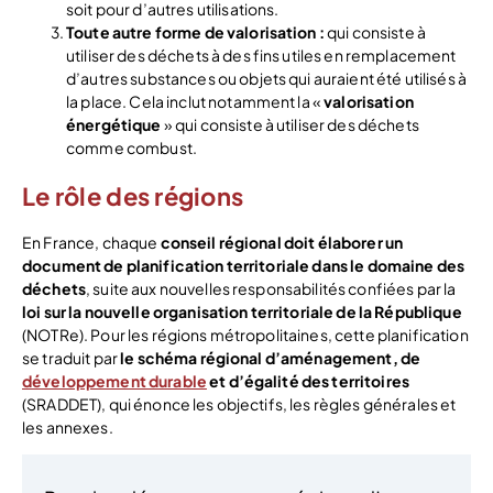
soit pour d’autres utilisations.
Toute autre forme de valorisation :
qui consiste à
utiliser des déchets à des fins utiles en remplacement
d’autres substances ou objets qui auraient été utilisés à
la place. Cela inclut notamment la «
valorisation
énergétique
» qui consiste à utiliser des déchets
comme combust.
Le rôle des régions
En France, chaque
conseil régional doit élaborer un
document de planification territoriale dans le domaine des
déchets
, suite aux nouvelles responsabilités confiées par la
loi sur la nouvelle organisation territoriale de la République
(NOTRe). Pour les régions métropolitaines, cette planification
se traduit par
le schéma régional d’aménagement, de
développement durable
et d’égalité des territoires
(SRADDET), qui énonce les objectifs, les règles générales et
les annexes.