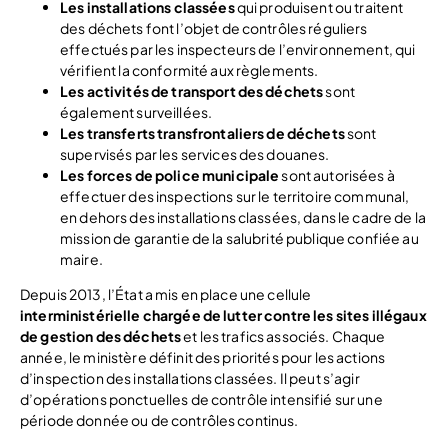
Les installations classées
qui produisent ou traitent
des déchets font l’objet de contrôles réguliers
effectués par les inspecteurs de l’environnement, qui
vérifient la conformité aux règlements.
Les activités de transport des déchets
sont
également surveillées.
Les transferts transfrontaliers de déchets
sont
supervisés par les services des douanes.
Les forces de police municipale
sont autorisées à
effectuer des inspections sur le territoire communal,
en dehors des installations classées, dans le cadre de la
mission de garantie de la salubrité publique confiée au
maire.
Depuis 2013, l’État a mis en place une cellule
interministérielle chargée de lutter contre les sites illégaux
de gestion des déchets
et les trafics associés. Chaque
année, le ministère définit des priorités pour les actions
d’inspection des installations classées. Il peut s’agir
d’opérations ponctuelles de contrôle intensifié sur une
période donnée ou de contrôles continus.