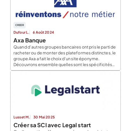
CREER
Dufour L.
6 Août 2024
Axa Banque
Quand d’autres groupes bancaires ont pris le parti de
racheter ou de monter des plateformes distinctes, le
groupe Axa a fait le choix d’un site éponyme.
Découvrons ensemble quelles sont les spécificités
de cette banque en ligne, ainsi que son historique.
Histoire d’Axa Banque Axa banque est une banque
pro en ligne filiale du groupe […]
Lusset M.
30 Mai 2025
Créer sa SCI avec Legal start