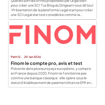
Quelles sont les offres proposées par Legal start
pour créer une SCI ? Le Blog du Dirigeant vous dit tout
! Présentation de la plateforme Legal start pour créer
une SCI Legal start est considérée comme la
plateforme leader du marché parmi les LegalTech.
Elle a été créée en 2012, par 3 entrepreneurs, Pierre
Aidan, […]
Petit G.
20 Jan 2026
Finom le compte pro, avis et test
Présente dans plusieurs pays européens, y compris
en France depuis 2020, Finom ne fonctionne pas
comme une banque classique : elle opère sous le
statut d’établissement de paiement/licence EMI en
partenariat avec des acteurs bancaires certifiés pour
fournir l’IBAN français et des paiements SEPA. La
promesse de Finom est claire : compte pro + outils […]