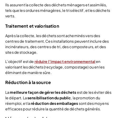
Ils assurent la collecte des déchets ménagers et assimilés,
tels que les ordures ménagères, le tri sélectif, et les déchets
verts.
Traitement et valorisation
Après la collecte, les déchets sont acheminés vers des
centres de traitement. Ces installations peuvent inclure des
incinérateurs, des centres de tri, des composteurs, et des
sites de stockage.
L’objectif est de
réduire l’impact environnemental
en
valorisant les déchets (recyclage, compostage) ou en les
éliminant de manière sûre.
Réduction à la source
La
meilleure façon de gérer les déchets
est de les éviter dès
le départ. La
sensibilisation du public
, la promotion du
réemploi, et la
réduction des emballages
sont des moyens
efficaces pour réduire la quantité de déchets générés.