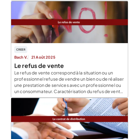
contrat conclu entre deux professionnels. Cette
clause prévoit que les parties au contrat s’engagent à
soumettre à l’arbitrage les litiges qui pourraient […]
CREER
Bach V.
21 Août 2025
Le refus de vente
Le refus de vente correspond à la situation ou un
professionnel refuse de vendre un bien ou de réaliser
une prestation de services avec un professionnel ou
un consommateur. Caractérisation du refus de vente
Il arrive qu’un professionnel ne puisse pas contracter
une vente avec un autre professionnel ou avec un
consommateur pour diverses raisons. […]