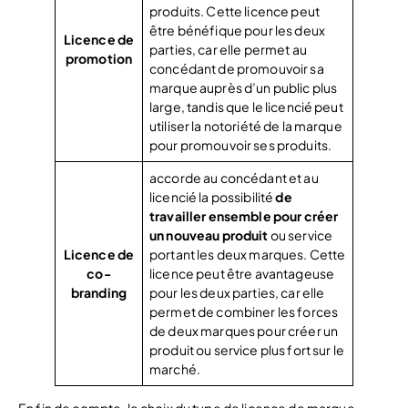
produits. Cette licence peut
être bénéfique pour les deux
Licence de
parties, car elle permet au
promotion
concédant de promouvoir sa
marque auprès d’un public plus
large, tandis que le licencié peut
utiliser la notoriété de la marque
pour promouvoir ses produits.
accorde au concédant et au
licencié la possibilité
de
travailler ensemble pour créer
un nouveau produit
ou service
Licence de
portant les deux marques. Cette
co-
licence peut être avantageuse
branding
pour les deux parties, car elle
permet de combiner les forces
de deux marques pour créer un
produit ou service plus fort sur le
marché.
En fin de compte, le choix du type de licence de marque