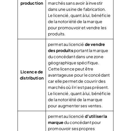
production
marchés sans avoir à investir
dans une usine de fabrication.
Le licencié, quant à lui, bénéficie
de la notoriété de la marque
pour promouvoir et vendre les
produits.
permet au licencié
de vendre
des produits
portant la marque
du concédant dans une zone
géographique spécifique.
Cette licence peut être
Licence de
avantageuse pour le concédant
distribution
car elle permet de couvrir des
marchés où il n’est pas présent.
Le licencié, quant à lui, bénéficie
de la notoriété de la marque
pour augmenter ses ventes.
permet au licencié
d’utiliser la
marque
du concédant pour
promouvoir ses propres