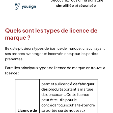
Découvrez Yousign, la signature
simplifiée
et
sécurisée
!
Voir l’offre
Quels sont les types de licence de
marque ?
Il existe plusieurs types de licence de marque, chacun ayant
ses propres avantages et inconvénients pour les parties
prenantes.
Parmi les principaux types de licence de marque on trouve la
licence :
permet au licencié
de fabriquer
des produits
portant la marque
du concédant. Cette licence
peut être utile pour le
concédant qui souhaite étendre
Licence de
sa portée sur de nouveaux