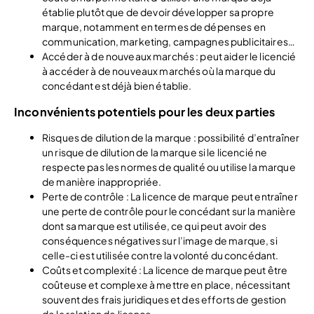
établie plutôt que de devoir développer sa propre
marque, notamment en termes de dépenses en
communication, marketing, campagnes publicitaires…
Accéder à de nouveaux marchés : peut aider le licencié
à accéder à de nouveaux marchés où la marque du
concédant est déjà bien établie.
Inconvénients potentiels pour les deux parties
Risques de dilution de la marque : possibilité d’entraîner
un risque de dilution de la marque si le licencié ne
respecte pas les normes de qualité ou utilise la marque
de manière inappropriée.
Perte de contrôle : La licence de marque peut entraîner
une perte de contrôle pour le concédant sur la manière
dont sa marque est utilisée, ce qui peut avoir des
conséquences négatives sur l’image de marque, si
celle-ci est utilisée contre la volonté du concédant.
Coûts et complexité : La licence de marque peut être
coûteuse et complexe à mettre en place, nécessitant
souvent des frais juridiques et des efforts de gestion