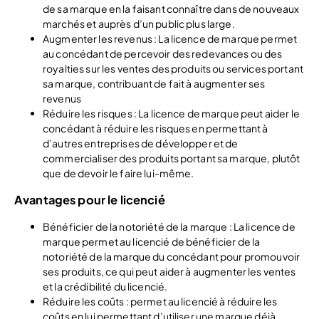
de sa marque en la faisant connaître dans de nouveaux
marchés et auprès d’un public plus large.
Augmenter les revenus : La licence de marque permet
au concédant de percevoir des redevances ou des
royalties sur les ventes des produits ou services portant
sa marque, contribuant de fait à augmenter ses
revenus
Réduire les risques : La licence de marque peut aider le
concédant à réduire les risques en permettant à
d’autres entreprises de développer et de
commercialiser des produits portant sa marque, plutôt
que de devoir le faire lui-même.
Avantages pour le licencié
Bénéficier de la notoriété de la marque : La licence de
marque permet au licencié de bénéficier de la
notoriété de la marque du concédant pour promouvoir
ses produits, ce qui peut aider à augmenter les ventes
et la crédibilité du licencié.
Réduire les coûts : permet au licencié à réduire les
coûts en lui permettant d’utiliser une marque déjà