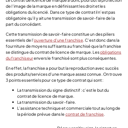
Le contrat de licence de marque a donc pour but la protection
de l’image de la marque en définissant les droit et les
obligations du licencié. Dans ce type de contrat il n’est pas
obligatoire qu’il y ait une transmission de savoir-faire de la
part du concédant.
Cette transmission de savoir-faire constitue un des piliers
essentiels de l’
ouverture d’une franchise
. C’est donc dans la
fourniture de moyens suffisants au franchisé que la franchise
se distingue du contrat de licence de marque. Les
obligations
du franchiseur
envers le franchisé sont plus conséquentes.
En effet, la franchise a pour but la reproduction avec succès
des produits/services d’une marque assez connue. On trouve
3 points essentiels pour ce type de contrat qui sont :
La transmission du signe distinctif : c’est le but du
contrat de licence de marque.
La transmission du savoir-faire.
L’assistance technique et commerciale tout au long de
la période prévue dans le
contrat de franchise
.