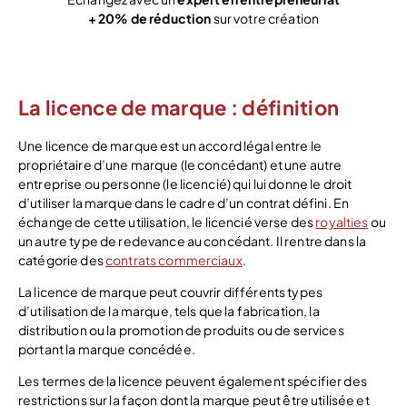
+ 20% de réduction
sur votre création
Voir l’offre
La licence de marque : définition
Une licence de marque est un accord légal entre le
propriétaire d’une marque (le concédant) et une autre
entreprise ou personne (le licencié) qui lui donne le droit
d’utiliser la marque dans le cadre d’un contrat défini. En
échange de cette utilisation, le licencié verse des
royalties
ou
un autre type de redevance au concédant. Il rentre dans la
catégorie des
contrats commerciaux
.
La licence de marque peut couvrir différents types
d’utilisation de la marque, tels que la fabrication, la
distribution ou la promotion de produits ou de services
portant la marque concédée.
Les termes de la licence peuvent également spécifier des
restrictions sur la façon dont la marque peut être utilisée et