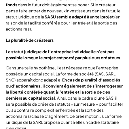
fonds
dans le futur doit également se poser. Si le créateur
pense faire entrer de nouveaux investisseurs dans le futur, le
statut juridique de la
SASU semble adapté à un tel projet
(en
raison de la facilité conférée pour l’entrée et à la sortie des
actionnaires).
La pluralité de créateurs
Le statut juridique de l’entreprise individuelle n’est pas
possible lorsque le projet est porté par plusieurs créateurs.
Dans une telle hypothèse, il est nécessaire que l’entreprise
possède un capital social. La forme de société (SAS, SARL,
SNC) apparaît donc adaptée.
En cas de pluralité d’associés
ou d’actionnaires, il convient également de s’interroger sur
la liberté conférée quant à l’entrée et la sortie de ces
derniers au capital social.
Ainsi, dans le cadre d’une SAS, il
sera possible de créer des statuts « sur mesure » pour faciliter
ou au contraire complexifier l’entrée et la sortie des
actionnaires (clause d’agrément, de préemption…). La forme
juridique de la SARL propose quant à elle un cadre statutaire
bien défini.