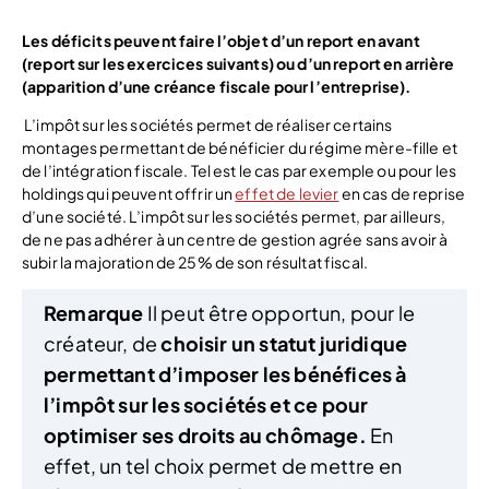
Les déficits peuvent faire l’objet d’un report en avant
(report sur les exercices suivants) ou d’un report en arrière
(apparition d’une créance fiscale pour l’entreprise).
L’impôt sur les sociétés permet de réaliser certains
montages permettant de bénéficier du régime mère-fille et
de l’intégration fiscale. Tel est le cas par exemple ou pour les
holdings qui peuvent offrir un
effet de levier
en cas de reprise
d’une société. L’impôt sur les sociétés permet, par ailleurs,
de ne pas adhérer à un centre de gestion agrée sans avoir à
subir la majoration de 25% de son résultat fiscal.
Remarque
Il peut être opportun, pour le
créateur, de
choisir un statut juridique
permettant d’imposer les bénéfices à
l’impôt sur les sociétés et ce pour
optimiser ses droits au chômage.
En
effet, un tel choix permet de mettre en