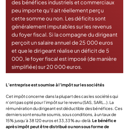
des bénéfices industriels et commerciaux
peu importe qu’il ait réellement perçu
cette somme ou non. Les déficits sont
généralement imputables sur les revenus
du foyer fiscal. Si la compagne du dirigeant
perçoit un salaire annuel de 25 000 euros
et que le dirigeant réalise un déficit de 5
000, le foyer fiscal est imposé (de manière
simplifiée) sur 20 000 euros.
L’entreprise est soumise à l’impôt sur les sociétés
Cet impôt concerne dans la plupart des cas les sociétés qui
n’ont pas opté pour l’impôt sur le revenu (SAS, SARL…). La
rémunération du dirigeant est déductible des bénéfices. Ces
derniers sont ensuite soumis, sous conditions, à un taux de
15% jusqu’à 38 120 euros et 33,33% au-delà.
Le bénéfice
après impôt peut être distribué ou non sous forme de