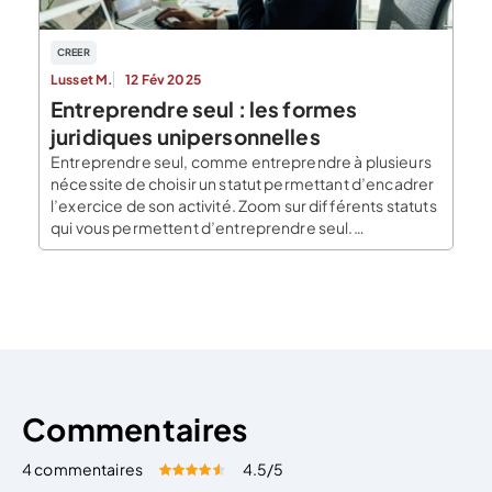
CREER
Lusset M.
12 Fév 2025
Entreprendre seul : les formes
juridiques unipersonnelles
Entreprendre seul, comme entreprendre à plusieurs
nécessite de choisir un statut permettant d’encadrer
l’exercice de son activité. Zoom sur différents statuts
qui vous permettent d’entreprendre seul.
Entreprendre seul avec l’auto-entreprise
L’autoentreprise n’est pas à proprement parler une
forme juridique. Il s’agit d’un régime pour lequel un
entrepreneur peut opter. Ce régime est proche de la
[…]
Commentaires
4 commentaires
4.5
/5
Évaluez cet article:
Donner une note