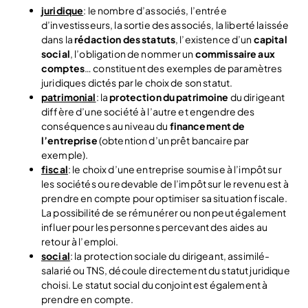
juridique
: le nombre d’associés, l’entrée
d’investisseurs, la sortie des associés, la liberté laissée
dans la
rédaction des statuts
, l’existence d’un
capital
social
, l’obligation de nommer un
commissaire aux
comptes
… constituent des exemples de paramètres
juridiques dictés par le choix de son statut.
patrimonial
: la
protection du patrimoine
du dirigeant
diffère d’une société à l’autre et engendre des
conséquences au niveau du
financement de
l’entreprise
(obtention d’un prêt bancaire par
exemple).
fiscal
: le choix d’une entreprise soumise à l’impôt sur
les sociétés ou redevable de l’impôt sur le revenu est à
prendre en compte pour optimiser sa situation fiscale.
La possibilité de se rémunérer ou non peut également
influer pour les personnes percevant des aides au
retour à l’emploi.
social
: la protection sociale du dirigeant, assimilé-
salarié ou TNS, découle directement du statut juridique
choisi. Le statut social du conjoint est également à
prendre en compte.