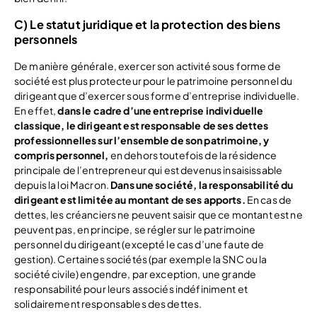
C) Le statut juridique et la protection des biens
personnels
De manière générale, exercer son activité sous forme de
société est plus protecteur pour le patrimoine personnel du
dirigeant que d’exercer sous forme d’entreprise individuelle.
En effet,
dans le cadre d’une entreprise individuelle
classique, le dirigeant est responsable de ses dettes
professionnelles sur l’ensemble de son patrimoine, y
compris personnel,
en dehors toutefois de la résidence
principale de l’entrepreneur qui est devenus insaisissable
depuis la loi Macron.
Dans une société, la responsabilité du
dirigeant est limitée au montant de ses apports.
En cas de
dettes, les créanciers ne peuvent saisir que ce montant est ne
peuvent pas, en principe, se régler sur le patrimoine
personnel du dirigeant (excepté le cas d’une faute de
gestion). Certaines sociétés (par exemple la SNC ou la
société civile) engendre, par exception, une grande
responsabilité pour leurs associés indéfiniment et
solidairement responsables des dettes.