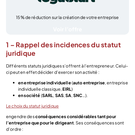
15% de réduction sur la création de votre entreprise
Voir l’offre
1 – Rappel des incidences du statut
juridique
Différents statuts juridiques s’offrent à l’entrepreneur. Celui-
ci peut en effet décider d’exercer son activité :
en entreprise individuelle
(
auto entreprise
, entreprise
individuelle classique,
EIRL
)
en société
(
SARL
,
SAS
,
SA
,
SNC
…).
Le choix du statut juridique
engendre des
conséquences considérables tant pour
l’entreprise que pour le dirigeant
. Ses conséquences sont
d’ordre :