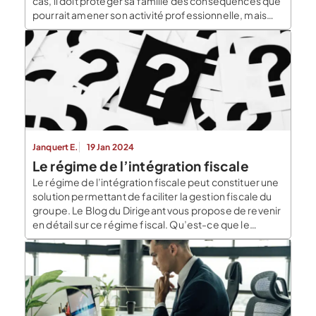
cas, il doit protéger sa famille des conséquences que
pourrait amener son activité professionnelle, mais
aussi protéger l’entreprise des conséquences d’un
problème familial comme une séparation ou un
décès. Pourquoi la création d’entreprise peut-elle
mettre en risque le patrimoine personnel […]
Janquert E.
19 Jan 2024
Le régime de l’intégration fiscale
Le régime de l’intégration fiscale peut constituer une
solution permettant de faciliter la gestion fiscale du
groupe. Le Blog du Dirigeant vous propose de revenir
en détail sur ce régime fiscal. Qu’est-ce que le
régime de l’intégration fiscale ? Un groupe de
sociétés est composé d’une société mère et de
filiales. Chaque entité est en principe redevable de
[…]