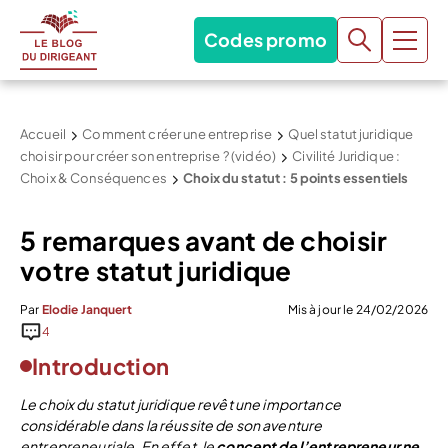
Codes promo
Accueil
Comment créer une entreprise
Quel statut juridique
choisir pour créer son entreprise ? (vidéo)
Civilité Juridique :
Choix & Conséquences
Choix du statut : 5 points essentiels
5 remarques avant de choisir
votre statut juridique
Par
Elodie Janquert
Mis à jour le 24/02/2026
4
Introduction
Le choix du statut juridique revêt une importance
considérable dans la réussite de son aventure
entrepreneuriale. En effet, le
concept de l’entrepreneur ne