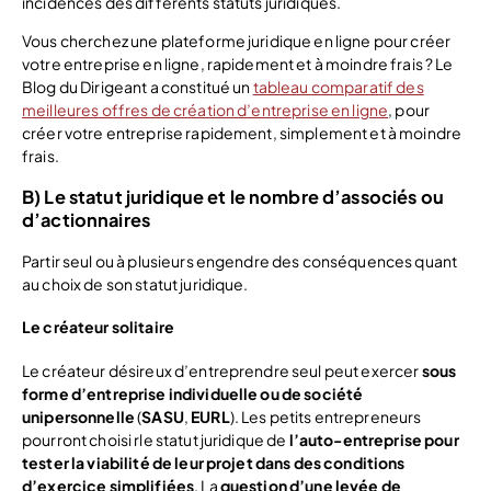
incidences des différents statuts juridiques.
Vous cherchez une plateforme juridique en ligne pour créer
votre entreprise en ligne, rapidement et à moindre frais ? Le
Blog du Dirigeant a constitué un
tableau comparatif des
meilleures offres de création d’entreprise en ligne
, pour
créer votre entreprise rapidement, simplement et à moindre
frais.
B) Le statut juridique et le nombre d’associés ou
d’actionnaires
Partir seul ou à plusieurs engendre des conséquences quant
au choix de son statut juridique.
Le créateur solitaire
Le créateur désireux d’entreprendre seul peut exercer
sous
forme d’entreprise individuelle ou de société
unipersonnelle
(
SASU
,
EURL
). Les petits entrepreneurs
pourront choisi rle statut juridique de
l’auto-entreprise pour
tester la viabilité de leur projet dans des conditions
d’exercice simplifiées
. La
question d’une levée de