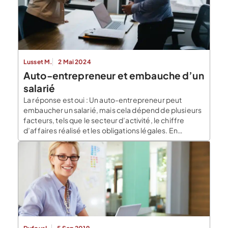
Lusset M.
2 Mai 2024
Auto-entrepreneur et embauche d’un
salarié
La réponse est oui : Un auto-entrepreneur peut
embaucher un salarié, mais cela dépend de plusieurs
facteurs, tels que le secteur d’activité, le chiffre
d’affaires réalisé et les obligations légales. En
général, les auto-entrepreneurs peuvent embaucher
des salariés s’ils ont une activité commerciale ou
artisanale et s’ils ont atteint un certain seuil de chiffre
d’affaires […]