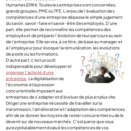
Humaines (DRH). Toutes les entreprises sont concernées,
grands groupes, PME ou TPE. L’enjeu de l’évaluation des
compétences d’une entreprise dépasse le simple jugement
du savoir, savoir-faire et savoir-être des employés. D’une
part, elle permet de reconnaître les compétences des
employés et de préparer l’évolution de leur parcours au sein
de l’entreprise. Elle servira, à ce titre, de base au manager et
à l’employeur pour évoquer la rémunération, les évolutions
de poste ou les formations.
D’autre part, c’est un outil
indispensable pour développer et
organiser l’activité d’une
entreprise
. La digitalisation de
l’économie et la pression
concurrentielle imposent aux
entreprises de s’adapter et d’évoluer de plus en plus vite.
Diriger une entreprise nécessite de travailler sur la
transmission, l’amélioration et l’adaptation des compétences
afin de se donner les moyens de rester concurrentiel ou de le
devenir sur de nouveaux marchés. C’est parce que vous
aurez préalablement évalué les compétences de vos