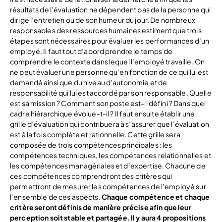
résultats de l’évaluation ne dépendent pas de la personne qui
dirige l’entretien ou de son humeur du jour. De nombreux
responsables des ressources humaines estiment que trois
étapes sont nécessaires pour évaluer les performances d’un
employé. Il faut tout d’abord prendre le temps de
comprendre le contexte dans lequel l’employé travaille. On
ne peut évaluer une personne qu’en fonction de ce qui lui est
demandé ainsi que du niveau d’autonomie et de
responsabilité qui lui est accordé par son responsable. Quelle
est sa mission ? Comment son poste est-il défini ? Dans quel
cadre hiérarchique évolue-t-il ? Il faut ensuite établir une
grille d’évaluation qui contribuera à s’assurer que l’évaluation
est à la fois complète et rationnelle. Cette grille sera
composée de trois compétences principales : les
compétences techniques, les compétences relationnelles et
les compétences managériales et d’expertise. Chacune de
ces compétences comprendront des critères qui
permettront de mesurer les compétences de l’employé sur
l’ensemble de ces aspects.
Chaque compétence et chaque
critère seront définis de manière précise afin que leur
perception soit stable et partagée. Il y aura 4 propositions