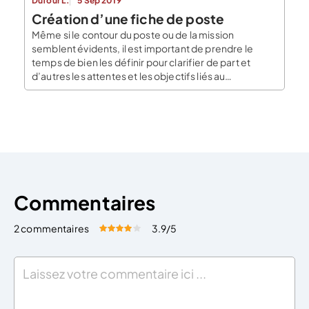
Dufour L.
5 Sep 2019
Création d’une fiche de poste
Même si le contour du poste ou de la mission
semblent évidents, il est important de prendre le
temps de bien les définir pour clarifier de part et
d’autres les attentes et les objectifs liés au
recrutement. Cette démarche permettre aussi de
laisser une trace de ce qui est défini afin, dans les
entretiens de […]
Commentaires
2 commentaires
3.9
/5
Évaluez cet article:
Donner une note