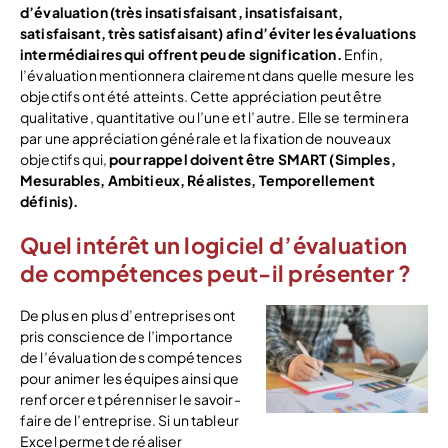
d’évaluation (très insatisfaisant, insatisfaisant,
satisfaisant, très satisfaisant) afin d’éviter les évaluations
intermédiaires qui offrent peu de signification.
Enfin,
l’évaluation mentionnera clairement dans quelle mesure les
objectifs ont été atteints. Cette appréciation peut être
qualitative, quantitative ou l’une et l’autre. Elle se terminera
par une appréciation générale et la fixation de nouveaux
objectifs qui,
pour rappel doivent être SMART (Simples,
Mesurables, Ambitieux, Réalistes, Temporellement
définis).
Quel intérêt un logiciel d’évaluation
de compétences peut-il présenter ?
De plus en plus d’entreprises ont
pris conscience de l’importance
de l’évaluation des compétences
pour animer les équipes ainsi que
renforcer et pérenniser le savoir-
faire de l’entreprise. Si un tableur
Excel permet de réaliser