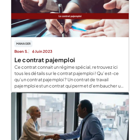
MANAGER
Boen S.
6 Juin 2023
Le contrat pajemploi
Ce contrat connait un régime spécial, retrouvez ici
tous les détails sur le contrat pajemploi ! Qu’est-ce
qu’un contrat pajemploi ? Un contrat de travail
pajemploi est un contrat qui permet d’embaucher un
assistant maternel agréé. Le contrat consacre les
modalités de la garde de l’enfant. Le contrat est
unique, en effet, il ne concerne qu’un […]