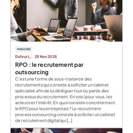
MANAGER
Dufour L.
25 Nov 2025
RPO : le recrutement par
outsourcing
C’est une forme de sous-traitance des
recrutements qui consiste à solliciter un cabinet
spécialisé afin de lui déléguer tout ou partie des
processus du recrutement. En voici pour vous, les
acteurs et l’intérêt. En quoi consiste concrètement
le RPO pour les entreprises ? Le recruitment
process outsourcing consiste à solliciter un cabinet
de recrutement digital qui […]