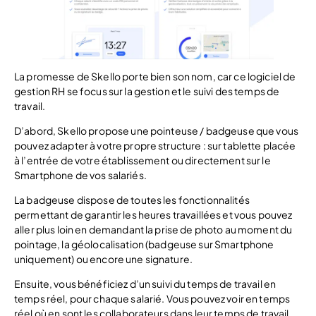
La promesse de Skello porte bien son nom, car ce logiciel de
gestion RH se focus sur la gestion et le suivi des temps de
travail.
D’abord, Skello propose une pointeuse / badgeuse que vous
pouvez adapter à votre propre structure : sur tablette placée
à l’entrée de votre établissement ou directement sur le
Smartphone de vos salariés.
La badgeuse dispose de toutes les fonctionnalités
permettant de garantir les heures travaillées et vous pouvez
aller plus loin en demandant la prise de photo au moment du
pointage, la géolocalisation (badgeuse sur Smartphone
uniquement) ou encore une signature.
Ensuite, vous bénéficiez d’un suivi du temps de travail en
temps réel, pour chaque salarié. Vous pouvez voir en temps
réel où en sont les collaborateurs dans leur temps de travail,