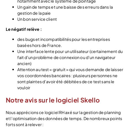
notamment avec le système de pointage
Un gain de temps et une baisse des erreurs dans la
gestion de la paie
Un bon service client
Le négatif relève :
des bugs et incompatibilités pour les entreprises
basées hors de France.
Une interface lente pour un utilisateur (certainement du
fait d’un problème de connexion ou d’un navigateur
ancien)
Attention au test « gratuit » qui vous demande de laisser
vos coordonnées bancaires : plusieurs personnes ne
sont plaintes d’avoir été débitées de ce test sans le
vouloir
Notre avis sur le logiciel Skello
Nous apprécions ce logiciel RH axé sur la gestion de planning
et l’optimisation des données de temps. De nombreux points
forts sont à relever :