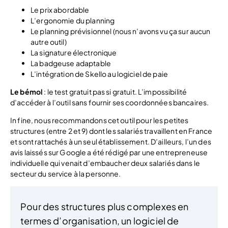
Le prix abordable
L’ergonomie du planning
Le planning prévisionnel (nous n’avons vu ça sur aucun
autre outil)
La signature électronique
La badgeuse adaptable
L’intégration de Skello au logiciel de paie
Le bémol
: le test gratuit pas si gratuit. L’impossibilité
d’accéder à l’outil sans fournir ses coordonnées bancaires.
In fine, nous recommandons cet outil pour les petites
structures (entre 2 et 9) dont les salariés travaillent en France
et sont rattachés à un seul établissement. D’ailleurs, l’un des
avis laissés sur Google a été rédigé par une entrepreneuse
individuelle qui venait d’embaucher deux salariés dans le
secteur du service à la personne.
Pour des structures plus complexes en
termes d’organisation, un logiciel de