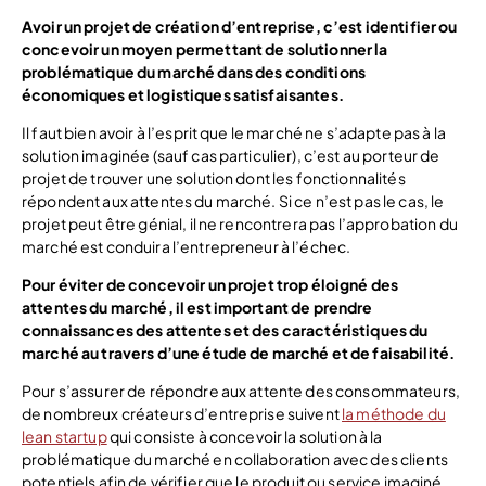
Avoir un projet de création d’entreprise, c’est identifier ou
concevoir un moyen permettant de solutionner la
problématique du marché dans des conditions
économiques et logistiques satisfaisantes.
Il faut bien avoir à l’esprit que le marché ne s’adapte pas à la
solution imaginée (sauf cas particulier), c’est au porteur de
projet de trouver une solution dont les fonctionnalités
répondent aux attentes du marché. Si ce n’est pas le cas, le
projet peut être génial, il ne rencontrera pas l’approbation du
marché est conduira l’entrepreneur à l’échec.
Pour éviter de concevoir un projet trop éloigné des
attentes du marché, il est important de prendre
connaissances des attentes et des caractéristiques du
marché au travers d’une étude de marché et de faisabilité.
Pour s’assurer de répondre aux attente des consommateurs,
de nombreux créateurs d’entreprise suivent
la méthode du
lean startup
qui consiste à concevoir la solution à la
problématique du marché en collaboration avec des clients
potentiels afin de vérifier que le produit ou service imaginé