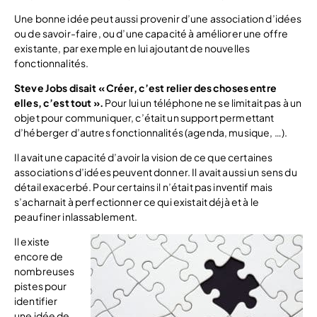
Une bonne idée peut aussi provenir d’une association d’idées
ou de savoir-faire, ou d’une capacité à améliorer une offre
existante, par exemple en lui ajoutant de nouvelles
fonctionnalités.
Steve Jobs disait « Créer, c’est relier des choses entre
elles, c’est tout ».
Pour lui un téléphone ne se limitait pas à un
objet pour communiquer, c’était un support permettant
d’héberger d’autres fonctionnalités (agenda, musique, …).
Il avait une capacité d’avoir la vision de ce que certaines
associations d’idées peuvent donner. Il avait aussi un sens du
détail exacerbé. Pour certains il n’était pas inventif mais
s’acharnait à perfectionner ce qui existait déjà et à le
peaufiner inlassablement.
Il existe
encore de
nombreuses
pistes pour
identifier
une idée de