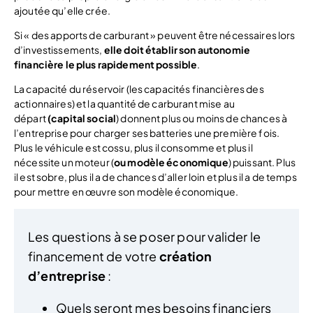
ajoutée qu’elle crée.
Si « des apports de carburant » peuvent être nécessaires lors
d’investissements,
elle doit établir son autonomie
financière le plus rapidement possible
.
La capacité du réservoir (les capacités financières des
actionnaires) et la quantité de carburant mise au
départ
(capital social
) donnent plus ou moins de chances à
l’entreprise pour charger ses batteries une première fois.
Plus le véhicule est cossu, plus il consomme et plus il
nécessite un moteur (
ou modèle économique
) puissant. Plus
il est sobre, plus il a de chances d’aller loin et plus il a de temps
pour mettre en œuvre son modèle économique.
Les questions à se poser pour valider le
financement de votre
création
d’entreprise
:
Quels seront mes besoins financiers