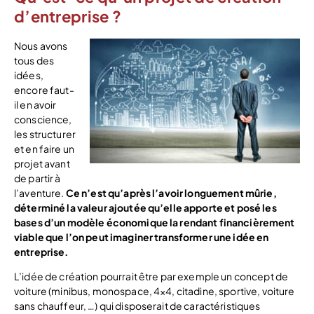
d’entreprise ?
Nous avons
tous des
idées,
encore faut-
il en avoir
conscience,
les structurer
et en faire un
projet avant
de partir à
l’aventure.
Ce n’est qu’après l’avoir longuement mûrie,
déterminé la valeur ajoutée qu’elle apporte et posé les
bases d’un modèle économique la rendant financièrement
viable que l’on peut imaginer transformer une idée en
entreprise.
L’idée de création pourrait être par exemple un concept de
voiture (minibus, monospace, 4×4, citadine, sportive, voiture
sans chauffeur, …) qui disposerait de caractéristiques