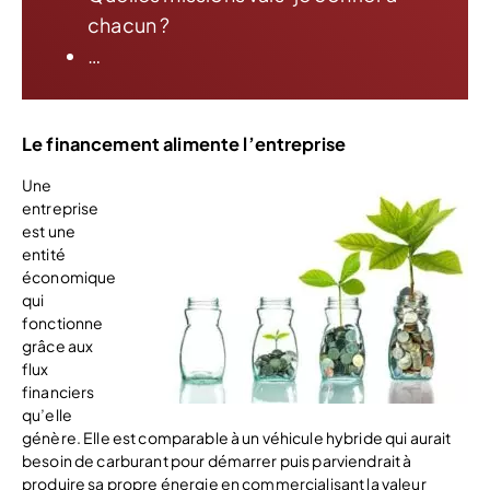
chacun ?
…
Le financement alimente l’entreprise
Une
entreprise
est une
entité
économique
qui
fonctionne
grâce aux
flux
financiers
qu’elle
génère. Elle est comparable à un véhicule hybride qui aurait
besoin de carburant pour démarrer puis parviendrait à
produire sa propre énergie en commercialisant la valeur