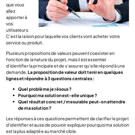
que vous
allez
apporter à
vos
utilisateurs.
C’est la raison pour laquelle vos clients vont acheter votre
service ou produit.
Plusieurs propositions de valeurs peuvent coexister en
fonction de la nature du projet, mais il est essentiel
d’identifier la principale et de s’assurer qu’elle répond à une
demande.
La proposition de valeur doit tenir en quelques
lignes et répondre à 3 questions centrales :
Quel problème je résous ?
Pourquoi ma solution est-elle unique ?
Quel résultat concret / mesurable peut-on attendre
de ma solution ?
Les réponses à ces questions permettent de clarifier le projet
d’identifier et aussi de pouvoir expliquer pourquoi ma solution
est la plus adaptée au marché cible.