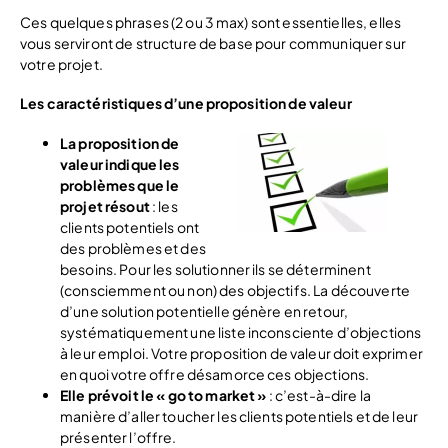
Ces quelques phrases (2 ou 3 max) sont essentielles, elles
vous serviront de structure de base pour communiquer sur
votre projet.
Les caractéristiques d’une proposition de valeur
La proposition de
valeur indique les
problèmes que le
projet résout
: les
clients potentiels ont
des problèmes et des
besoins. Pour les solutionner ils se déterminent
(consciemment ou non) des objectifs. La découverte
d’une solution potentielle génère en retour,
systématiquement une liste inconsciente d’objections
à leur emploi. Votre proposition de valeur doit exprimer
en quoi votre offre désamorce ces objections.
Elle prévoit le « go to market »
: c’est-à-dire la
manière d’aller toucher les clients potentiels et de leur
présenter l’offre.