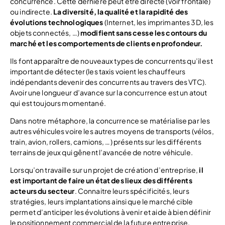
concurrence. Cette dernière peut être directe (voir frontale)
ou indirecte.
La diversité, la qualité et la rapidité des
évolutions technologiques
(Internet, les imprimantes 3D, les
objets connectés, …)
modifient sans cesse les contours du
marché et les comportements de clients en profondeur.
Ils font apparaître de nouveaux types de concurrents qu’il est
important de détecter (les taxis voient les chauffeurs
indépendants devenir des concurrents au travers des VTC).
Avoir une longueur d’avance sur la concurrence est un atout
qui est toujours momentané.
Dans notre métaphore, la concurrence se matérialise par les
autres véhicules voire les autres moyens de transports (vélos,
train, avion, rollers, camions, …) présents sur les différents
terrains de jeux qui gênent l’avancée de notre véhicule.
Lorsqu’on travaille sur un projet de création d’entreprise,
il
est important de faire un état des lieux des différents
acteurs du secteur
. Connaitre leurs spécificités, leurs
stratégies, leurs implantations ainsi que le marché cible
permet d’anticiper les évolutions à venir et aide à bien définir
le positionnement commercial de la future entreprise.