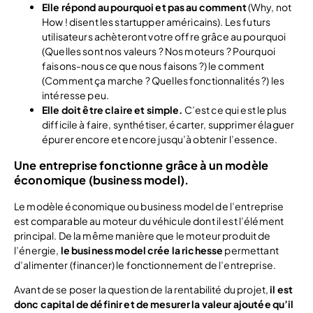
Elle répond au pourquoi et pas au comment
(Why, not
How ! disent les startupper américains). Les futurs
utilisateurs achèteront votre offre grâce au pourquoi
(Quelles sont nos valeurs ? Nos moteurs ? Pourquoi
faisons-nous ce que nous faisons ?) le comment
(Comment ça marche ? Quelles fonctionnalités ?) les
intéresse peu.
Elle doit être claire et simple.
C’est ce qui est le plus
difficile à faire, synthétiser, écarter, supprimer élaguer
épurer encore et encore jusqu’à obtenir l’essence.
Une entreprise fonctionne grâce à un modèle
économique (business model).
Le modèle économique ou business model de l’entreprise
est comparable au moteur du véhicule dont il est l’élément
principal. De la même manière que le moteur produit de
l’énergie,
le business model crée la richesse
permettant
d’alimenter (financer) le fonctionnement de l’entreprise.
Avant de se poser la question de la rentabilité du projet,
il est
donc capital de définir et de mesurer la valeur ajoutée qu’il