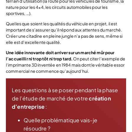
terrain d’utilisation (la route pour les véhicules de tourisme, la
nature pour les 4×4, les circuits automobiles pour les
sportives, …).
Quelles que soient les qualités du véhicule en projet, il est
important de s’assurer qu’il répond aux attentes du marché.
Créer une citadine en pleine jungle n’a pas de sens, même si
elle est d’excellente qualité.
Une idée innovante doit arriver sur un marché mûr pour
l’accueillir ni trop tôt ni trop tard.
On peut citer l’exemple de
l’imprimante 3D inventée en 1984 mais dont le véritable essor
commercial ne commence qu’aujourd’hui.
Les questions à se poser pendant la phase
de l’étude de marché de votre
création
d’entreprise
:
Quelle problématique vais-je
résoudre ?