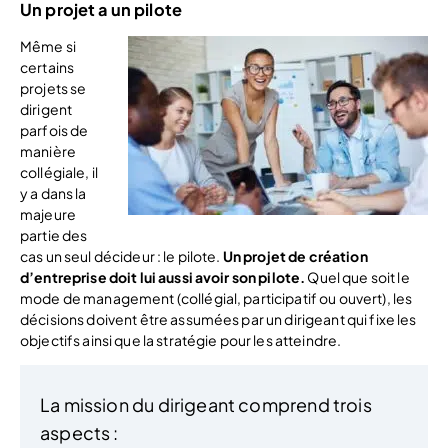
Un projet a un pilote
Même si
certains
projets se
dirigent
parfois de
manière
collégiale, il
y a dans la
majeure
partie des
cas un seul décideur : le pilote.
Un projet de création
d’entreprise doit lui aussi avoir son pilote.
Quel que soit le
mode de management (collégial, participatif ou ouvert), les
décisions doivent être assumées par un dirigeant qui fixe les
objectifs ainsi que la stratégie pour les atteindre.
La mission du dirigeant comprend trois
aspects :