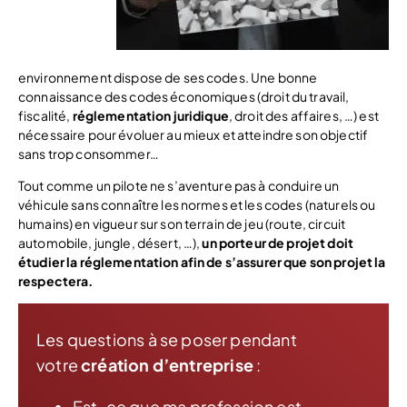
environnement dispose de ses codes. Une bonne
connaissance des codes économiques (droit du travail,
fiscalité,
réglementation juridique
, droit des affaires, …) est
nécessaire pour évoluer au mieux et atteindre son objectif
sans trop consommer…
Tout comme un pilote ne s’aventure pas à conduire un
véhicule sans connaître les normes et les codes (naturels ou
humains) en vigueur sur son terrain de jeu (route, circuit
automobile, jungle, désert, …),
un porteur de projet doit
étudier la réglementation afin de s’assurer que son projet la
respectera.
Les questions à se poser pendant
votre
création d’entreprise
:
Est-ce que ma profession est