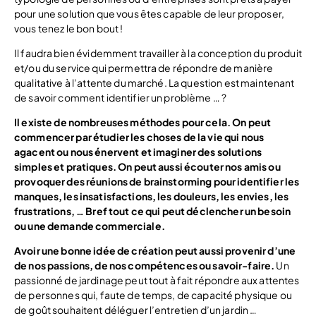
pour une solution que vous êtes capable de leur proposer,
vous tenez le bon bout !
Il faudra bien évidemment travailler à la conception du produit
et/ou du service qui permettra de répondre de manière
qualitative à l’attente du marché. La question est maintenant
de savoir comment identifier un problème … ?
Il existe de nombreuses méthodes pour cela. On peut
commencer par étudier les choses de la vie qui nous
agacent ou nous énervent et imaginer des solutions
simples
et pratiques
.
On peut aussi écouter nos amis ou
provoquer des réunions de
brainstorming
pour identifier les
manques, les insatisfactions, les douleurs, les envies, les
frustrations, … Bref tout ce qui peut déclencher un besoin
ou une demande commerciale.
Avoir une bonne idée de création peut aussi provenir d’une
de nos passions, de nos compétences ou savoir-faire.
Un
passionné de jardinage peut tout à fait répondre aux attentes
de personnes qui, faute de temps, de capacité physique ou
de goût souhaitent déléguer l’entretien d’un jardin …