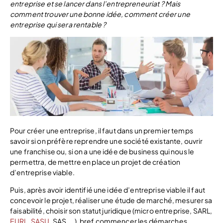
entreprise et se lancer dans l’entrepreneuriat ? Mais
comment trouver une bonne idée, comment créer une
entreprise qui sera rentable ?
Pour créer une entreprise, il faut dans un premier temps
savoir si on préfère reprendre une société existante, ouvrir
une franchise ou, si on a une idée de business qui nous le
permettra, de mettre en place un projet de création
d’entreprise viable.
Puis, après avoir identifié une idée d’entreprise viable il faut
concevoir le projet, réaliser une étude de marché, mesurer sa
faisabilité, choisir son statut juridique (micro entreprise, SARL,
EURL
,
SASU
, SAS, …), bref commencer les démarches