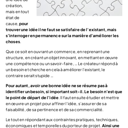
création,
mais en tout
état de
cause,
pour
trouver une idée il ne faut se satisfaire de l’existant, mais
s’interroger en permanence sur la manière d’améliorer les
choses
.
Que ce soit en ouvrant un commerce, en reprenant une
structure, en créant un objet innovant, en mettant en œuvre
une compétence ou un savoir-faire, … Le créateur répond à
un besoin et cherche en cela à améliorer l’existant, le
contraire serait stupide …
Pour autant, avoir une bonne idée ne se résume pas à
identifier un besoin, si important soit-il. Le besoin n’est que
le point de départ de l’idée
. Il faut ensuite étudier et mettre
en œuvre un projet pour affiner l’idée, s’assurer de sa
faisabilité, de sa pertinence et de sa commercialité.
Le tout en répondant aux contraintes pratiques, techniques,
économiques et temporelles du porteur de projet.
Ainsi une