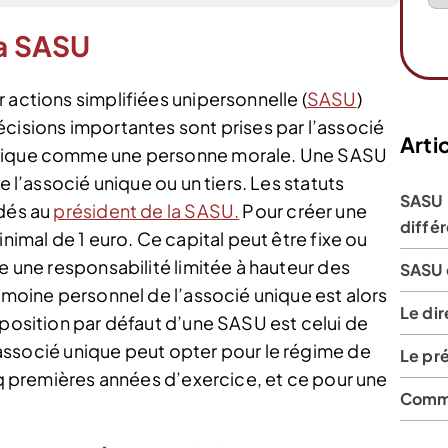
la SASU
 actions simplifiées unipersonnelle (
SASU
)
écisions importantes sont prises par l’associé
Artic
hysique comme une personne morale. Une SASU
e l’associé unique ou un tiers. Les statuts
SASU :
rdés au
président de la SASU.
Pour créer une
diffé
inimal de 1 euro. Ce capital peut être fixe ou
ue une responsabilité limitée à hauteur des
SASU 
rimoine personnel de l’associé unique est alors
Le dir
mposition par défaut d’une SASU est celui de
l’associé unique peut opter pour le régime de
Le pr
inq premières années d’exercice, et ce pour une
Comme