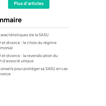
Plus d'articles
mmaire
caractéristiques de la SASU
 + frais
 et divorce : le choix du régime
imonial
e tiers
 et divorce : la revendication du
ut d’associé unique
conseils pour protéger sa SASU en cas
ivorce
sur 1267 avis