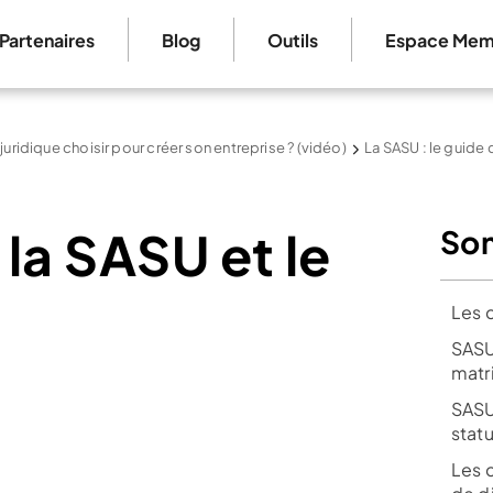
Partenaires
Blog
Outils
Espace Mem
 juridique choisir pour créer son entreprise ? (vidéo)
La SASU : le guide
 la SASU et le
So
Les 
SASU
matr
SASU
stat
Les 