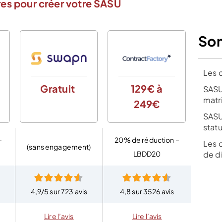
es pour créer votre SASU
So
Les 
Gratuit
129€ à
0€
SASU
matr
249€
d
SASU
stat
–
20% de réduction –
Les 
(sans engagement)
de d
LBDD20
4,9/5 sur 723 avis
4,8 sur 3526 avis
4,8 
Lire l’avis
Lire l’avis