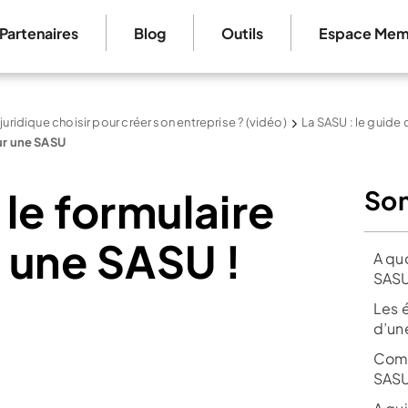
Partenaires
Blog
Outils
Espace Mem
 juridique choisir pour créer son entreprise ? (vidéo)
La SASU : le guide
ur une SASU
 le formulaire
So
 une SASU !
A qu
SASU
Les 
d’un
Comm
SASU