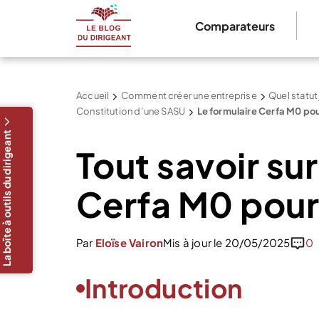
Comparateurs
Accueil
Comment créer une entreprise
Quel statut
Constitution d’une SASU
Le formulaire Cerfa M0 po
La boîte à outils du dirigeant
Tout savoir sur
Cerfa M0 pour
Par
Eloïse Vairon
Mis à jour le 20/05/2025
0
Introduction