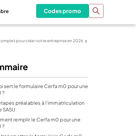
Codes promo
bre
 complet pour créer votre entreprise en 2026
mmaire
oi sert le formulaire Cerfa m0 pour une
 ?
étapes préalables à l’immatriculation
e SASU
ent remplir le Cerfa m0 pour une
 ?