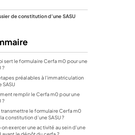
ssier de constitution d’une SASU
 + frais
e tiers
mmaire
oi sert le formulaire Cerfa m0 pour une
 ?
étapes préalables à l’immatriculation
sur 1267 avis
e SASU
ent remplir le Cerfa m0 pour une
 ?
i transmettre le formulaire Cerfa m0
ir l’offre
 la constitution d’une SASU ?
-on exercer une activité au sein d’une
 avant le dépôt du cerfa ?