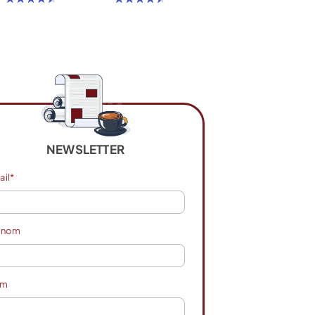
NEWSLETTER
ail*
énom
om