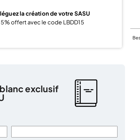
léguez la création de votre SASU
15% offert avec le code LBDD15
J’en profite
Bes
 blanc exclusif
U