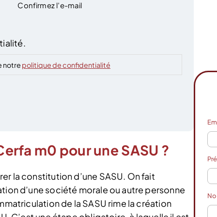
Confirmez l’e-mail
ialité.
e notre
politique de confidentialité
Em
e Cerfa m0 pour une SASU ?
Pr
er la constitution d’une SASU. On fait
ation d’une société morale ou autre personne
N
immatriculation de la SASU rime la création
U. C’est une étape obligatoire, à laquelle il est