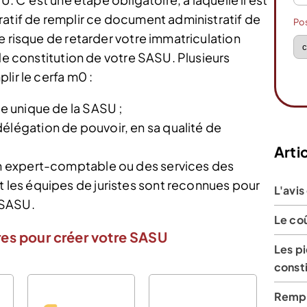
ratif de remplir ce document administratif de
Po
e risque de retarder votre immatriculation
 de constitution de votre SASU. Plusieurs
lir le cerfa m0 :
re unique de la SASU ;
élégation de pouvoir, en sa qualité de
Artic
’un expert-comptable ou des services des
t les équipes de juristes sont reconnues pour
L'avis
 SASU.
Le co
es pour créer votre SASU
Les pi
const
Rempli