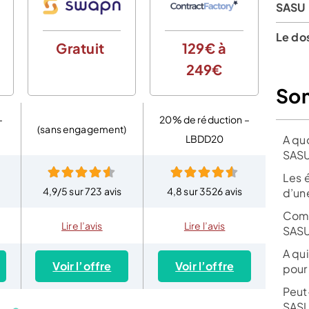
SASU
Le do
Gratuit
129€ à
0€
249€
d
So
–
20% de réduction –
(sans engagement)
LBDD20
A qu
SASU
Les 
4,9/5 sur 723 avis
4,8 sur 3526 avis
4,8 
d’un
Comm
Lire l’avis
Lire l’avis
SASU
A qu
Voir l’offre
Voir l’offre
Vo
pour
Peut
SASU