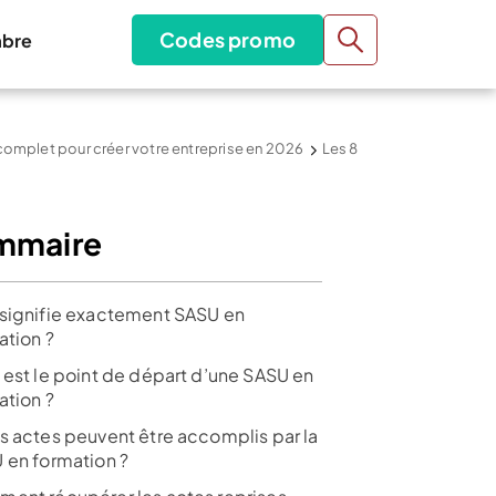
Codes promo
bre
 complet pour créer votre entreprise en 2026
Les 8
mmaire
signifie exactement SASU en
ation ?
 est le point de départ d’une SASU en
ation ?
s actes peuvent être accomplis par la
 en formation ?