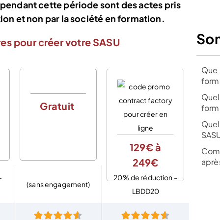
pendant cette période sont des actes pris
ion et non par la société en formation.
So
es pour créer votre SASU
Que 
form
Quel
Gratuit
form
Quel
0€
SASU
d
129€ à
Comm
249€
aprè
–
20% de réduction –
(sans engagement)
LBDD20