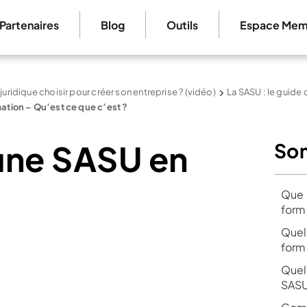
Partenaires
Blog
Outils
Espace Mem
 juridique choisir pour créer son entreprise ? (vidéo)
La SASU : le guide
ation – Qu’est ce que c’est ?
une SASU en
So
Que 
form
Quel
form
Quel
SASU