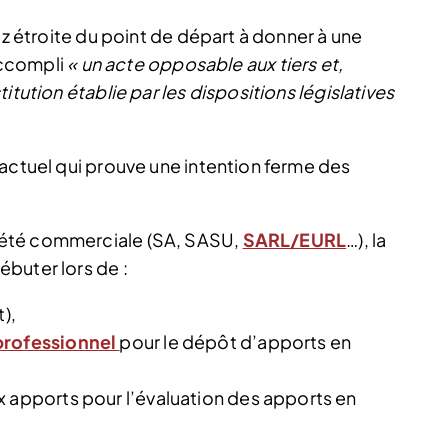
ez étroite du point de départ à donner à une
 accompli
« un acte opposable aux tiers et,
itution établie par les dispositions législatives
ractuel qui prouve une intention ferme des
iété commerciale (SA, SASU,
SARL/EURL
…), la
ébuter lors de :
),
professionnel
pour le dépôt d’apports en
x apports pour l’évaluation des apports en