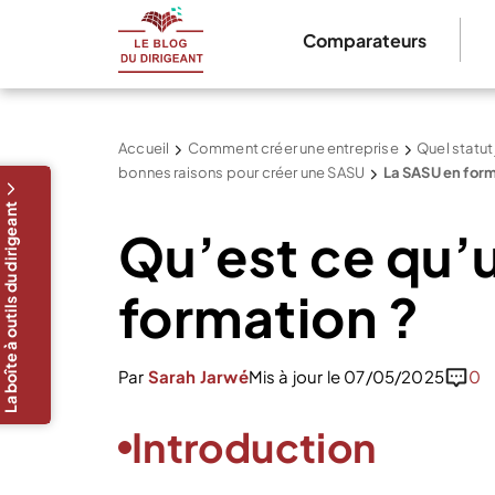
Comparateurs
Accueil
Comment créer une entreprise
Quel statut
bonnes raisons pour créer une SASU
La SASU en form
La boîte à outils du dirigeant
Qu’est ce qu’
formation ?
Par
Sarah Jarwé
Mis à jour le 07/05/2025
0
Introduction