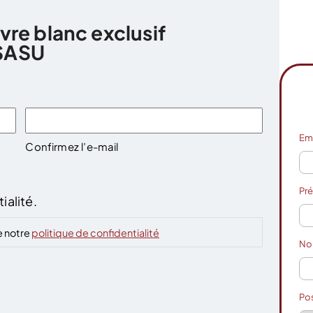
ivre blanc exclusif
SASU
Em
Confirmez l’e-mail
Pr
ialité.
e notre
politique de confidentialité
N
Po