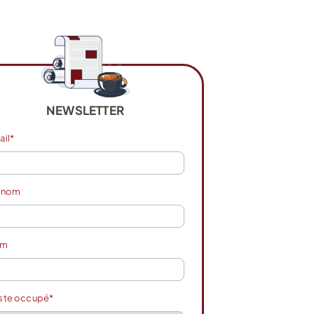
NEWSLETTER
ail*
énom
om
ste occupé*