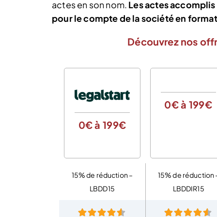
actes en son nom.
Les actes accomplis 
pour le compte de la société en format
Découvrez nos offr
0€ à 199€
0€ à 199€
15% de réduction –
15% de réduction 
LBDD15
LBDDIR15