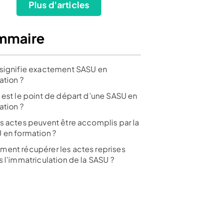
Plus d'articles
mmaire
signifie exactement SASU en
ation ?
 est le point de départ d’une SASU en
ation ?
s actes peuvent être accomplis par la
 + frais
 en formation ?
e tiers
ent récupérer les actes reprises
s l’immatriculation de la SASU ?