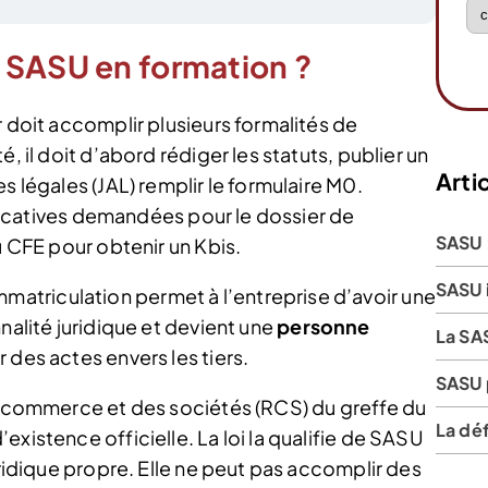
 SASU en formation ?
r doit accomplir plusieurs formalités de
, il doit d’abord rédiger les statuts, publier un
Artic
s légales (JAL) remplir le formulaire M0.
tificatives demandées pour le dossier de
SASU 
u CFE pour obtenir un Kbis.
SASU 
triculation permet à l’entreprise d’avoir une
nnalité juridique et devient une
personne
La SA
 des actes envers les tiers.
SASU 
du commerce et des sociétés (RCS) du greffe du
La déf
xistence officielle. La loi la qualifie de SASU
uridique propre. Elle ne peut pas accomplir des