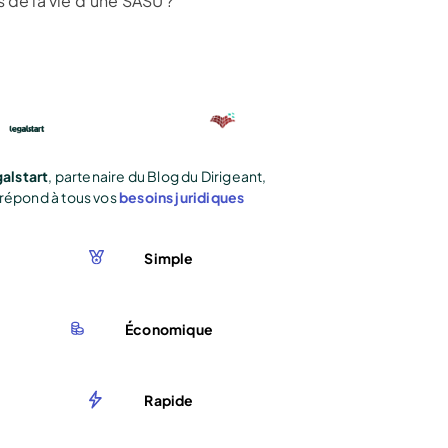
 de la vie d'une SASU ?
alstart
, partenaire du Blog du Dirigeant,
répond à tous vos
besoins juridiques
Simple
Économique
Rapide