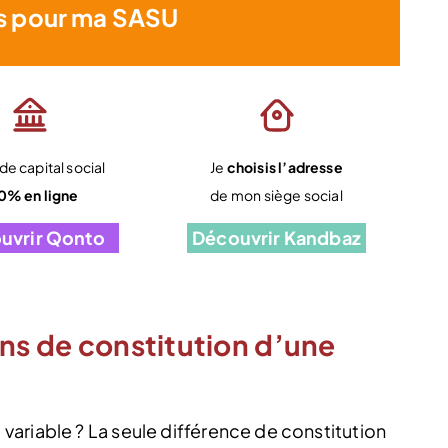
s pour ma SASU
e capital social
Je
choisis l’adresse
0% en ligne
de mon siège social
uvrir Qonto
Découvrir Kandbaz
ons de constitution d’une
ariable ? La seule différence de constitution