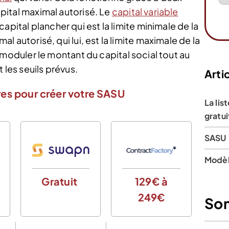
capital maximal autorisé. Le
capital variable
apital plancher qui est la limite minimale de la
mal autorisé, qui lui, est la limite maximale de la
re moduler le montant du capital social tout au
 les seuils prévus.
Artic
es pour créer votre SASU
La lis
gratui
SASU 
Modèl
Gratuit
129€ à
0€
249€
d
So