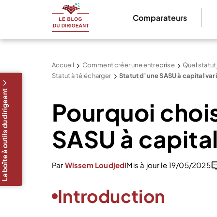
Comparateurs
Accueil
Comment créer une entreprise
Quel statut
Statut à télécharger
Statut d’une SASU à capital var
La boîte à outils du dirigeant
Pourquoi choisi
SASU à capital
Par
Wissem Loudjedi
Mis à jour le 19/05/2025
Introduction