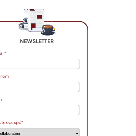
NEWSLETTER
ail*
énom
om
ste occupé*