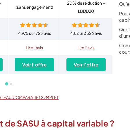
–
20% de réduction –
Qu’e
(sans engagement)
LBDD20
Pour
capit
Quel
4,9/5 sur 723 avis
4,8 sur 3526 avis
4,8 
d’une
Comm
Lire l’avis
Lire l’avis
cours
Voir l’offre
Voir l’offre
Vo
BLEAU COMPARATIF COMPLET
t de SASU à capital variable ?