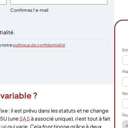
Confirmez l’e-mail
ialité.
e notre
politique de confidentialité
Em
Pr
variable ?
N
xe : il est prévu dans les statuts et ne change
Po
ASU (une
SAS
à associé unique), il est tout à fait
ial
qui varie. Cela fonctionne grâce à deux