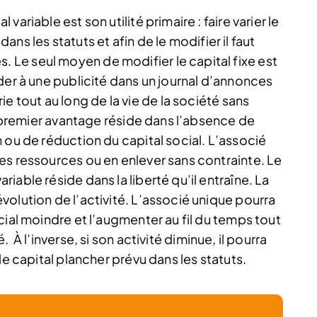
ariable est son utilité primaire : faire varier le
 dans les statuts et afin de le modifier il faut
Le seul moyen de modifier le capital fixe est
der à une publicité dans un journal d’annonces
arie tout au long de la vie de la société sans
le premier avantage réside dans l’absence de
 ou de réduction du capital social. L’associé
es ressources ou en enlever sans contrainte. Le
able réside dans la liberté qu’il entraîne. La
olution de l’activité. L’associé unique pourra
cial moindre et l’augmenter au fil du temps tout
é.
À l’inverse, si son activité diminue, il pourra
le capital plancher prévu dans les statuts.