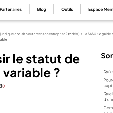
Partenaires
Blog
Outils
Espace Mem
 juridique choisir pour créer son entreprise ? (vidéo)
La SASU : le guide
iable
r le statut de
So
 variable ?
Qu’e
Pour
capit
0
Quel
d’une
Comm