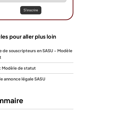
les pour aller plus loin
te de souscripteurs en SASU - Modèle
t
: Modèle de statut
e annonce légale SASU
 + frais
e tiers
mmaire