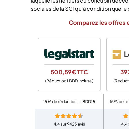
laquelle les héritiers du concubin décéd
sociales de la SCI qu’à condition que 
Comparez les offres e
500,59€ TTC
39
(Réduction LBDD incluse)
(Réduct
15% de réduction – LBDD15
15% de ré
4,4 sur 9425 avis
4,4 