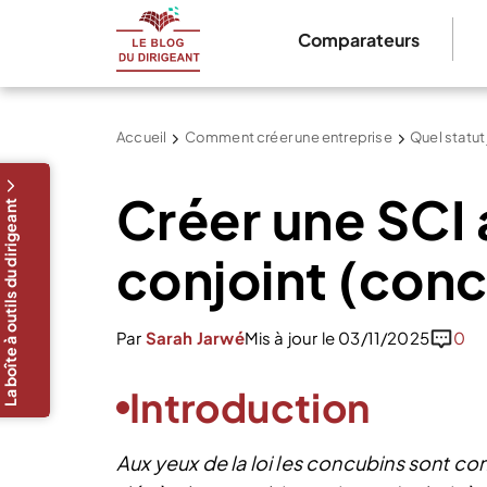
Comparateurs
Accueil
Comment créer une entreprise
Quel statut
Créer une SCI
La boîte à outils du dirigeant
conjoint (conc
Par
Sarah Jarwé
Mis à jour le 03/11/2025
0
Introduction
Aux yeux de la loi les concubins sont c