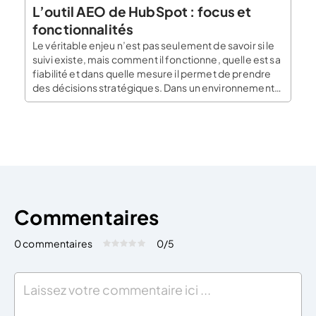
L’outil AEO de HubSpot : focus et
fonctionnalités
Le véritable enjeu n’est pas seulement de savoir si le
suivi existe, mais comment il fonctionne, quelle est sa
fiabilité et dans quelle mesure il permet de prendre
des décisions stratégiques. Dans un environnement
où les moteurs IA redéfinissent la visibilité, cette
nuance est critique. Selon Pew Research Center
(2025), la présence d’une réponse IA […]
Commentaires
0 commentaires
0
/5
Évaluez cet article:
Donner une note