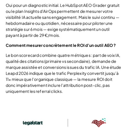
Oui pour un diagnostic initial. Le HubSpot AEO Grader gratuit
ou le plan Insights d’AirOps permettent de mesurer votre
visibilité IA actuelle sans engagement. Mais le suivi continu —
hebdomadaire ou quotidien, nécessaire pour piloter une
stratégie sur 6 mois — exige systématiquement un outil
payant à partir de 29 €/mois.
Comment mesurer concrètement le ROI d’un outil AEO ?
Le bon scorecard combine quatre métriques : part de voix IA,
qualité des citations (primaire vs secondaire), demande de
marque assistée et conversions issues du trafic IA. Une étude
Leapd 2026 indique que le trafic Perplexity convertit jusqu’à
11× mieux que l’organique classique — la mesure ROI doit
donc impérativement inclure l’attribution post-clic, pas
uniquement les referral clicks.