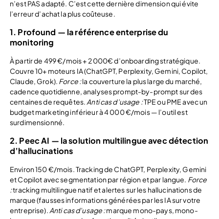
n’est PAS adapté. C’est cette dernière dimension qui évite
l’erreur d’achat la plus coûteuse.
1. Profound — la référence enterprise du
monitoring
À partir de 499 €/mois + 2 000€ d’onboarding stratégique.
Couvre 10+ moteurs IA (ChatGPT, Perplexity, Gemini, Copilot,
Claude, Grok).
Force :
la couverture la plus large du marché,
cadence quotidienne, analyses prompt-by-prompt sur des
centaines de requêtes.
Anti cas d’usage :
TPE ou PME avec un
budget marketing inférieur à 4 000 €/mois — l’outil est
surdimensionné.
2. Peec AI — la solution multilingue avec détection
d’hallucinations
Environ 150 €/mois. Tracking de ChatGPT, Perplexity, Gemini
et Copilot avec segmentation par région et par langue.
Force
:
tracking multilingue natif et alertes sur les hallucinations de
marque (fausses informations générées par les IA sur votre
entreprise).
Anti cas d’usage :
marque mono-pays, mono-