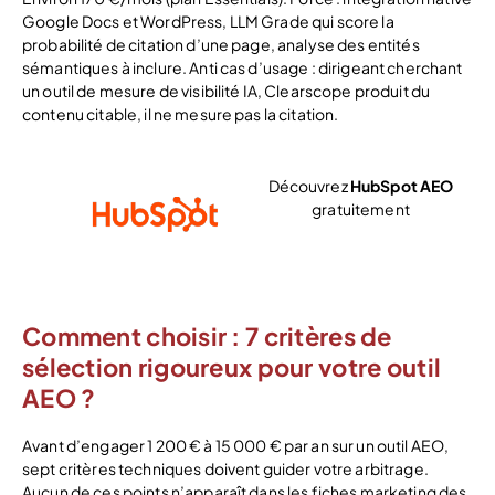
Google Docs et WordPress, LLM Grade qui score la
probabilité de citation d’une page, analyse des entités
sémantiques à inclure. Anti cas d’usage : dirigeant cherchant
un outil de mesure de visibilité IA, Clearscope produit du
contenu citable, il ne mesure pas la citation.
Découvrez
HubSpot AEO
gratuitement
Voir l’offre
Comment choisir : 7 critères de
sélection rigoureux pour votre outil
AEO ?
Avant d’engager 1 200 € à 15 000 € par an sur un outil AEO,
sept critères techniques doivent guider votre arbitrage.
Aucun de ces points n’apparaît dans les fiches marketing des