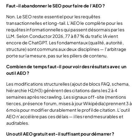
Faut-il abandonner le SEO pour faire de l’AEO ?
Non. Le SEO reste essentiel pour les requêtes
transactionnelles et long-tail. L’AEO le complète pour les
requêtes informationnelles qui passent désormais par les
LLM. Selon Conductor 2026, 77 à 87 % du trafic IA vient
encore de ChatGPT. Les fondamentaux (qualité, autorité,
structure) sont communs aux deux disciplines — l’arbitrage
porte sur la mesure, pas sur les piliers de contenu.
Combien de temps faut-il pour voir des résultats avec un
outil AEO ?
Les modifications structurelles (ajout de blocs FAQ, schema,
hiérarchie H2/H3) génèrent des citations dans les 2 à 4
semaines après recrawling. Les signaux off-site (mentions
tierces, présence forum, mises à jour Wikipédia) prennent 3 à
6 mois pour modifier durablement le profil de citation. L’outil
AEO n’accélère pas ces délais — il les rend mesurables et
auditables.
Un outil AEO gratuit est-il suffisant pour démarrer ?