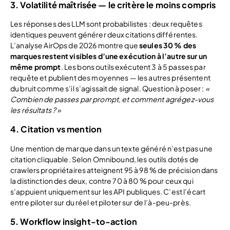
3. Volatilité maîtrisée — le critère le moins compris
Les réponses des LLM sont probabilistes : deux requêtes
identiques peuvent générer deux citations différentes.
L’analyse AirOps de 2026 montre que
seules 30 % des
marques restent visibles d’une exécution à l’autre sur un
même prompt
. Les bons outils exécutent 3 à 5 passes par
requête et publient des moyennes — les autres présentent
du bruit comme s’il s’agissait de signal. Question à poser :
«
Combien de passes par prompt, et comment agrégez-vous
les résultats ? »
4. Citation vs mention
Une mention de marque dans un texte généré n’est pas une
citation cliquable. Selon Omnibound, les outils dotés de
crawlers propriétaires atteignent 95 à 98 % de précision dans
la distinction des deux, contre 70 à 80 % pour ceux qui
s’appuient uniquement sur les API publiques. C’est l’écart
entre piloter sur du réel et piloter sur de l’à-peu-près.
5. Workflow insight-to-action