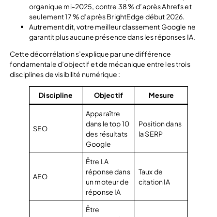
organique mi-2025, contre 38 % d’après Ahrefs et
seulement 17 % d’après BrightEdge début 2026.
Autrement dit, votre meilleur classement Google ne
garantit plus aucune présence dans les réponses IA.
Cette décorrélation s’explique par une différence
fondamentale d’objectif et de mécanique entre les trois
disciplines de visibilité numérique :
Discipline
Objectif
Mesure
Apparaître
dans le top 10
Position dans
SEO
des résultats
la SERP
Google
Être LA
réponse dans
Taux de
AEO
un moteur de
citation IA
réponse IA
Être