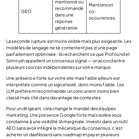
mentionné ou
Mentions et
recommandé
GEO
co-
dans une
occurrences
réponse
générative
La seconde rupture est moins visible mais plus exigeante. Les
modèles de langage ne se contentent pas d’une page
parfaitement optimisée : ils recherchent ce que Profound et
Semrush appellent un consensus signal — un accord entre
plusieurs sources indépendantes sur votre marque.
Une présence forte sur votre site mais faible ailleurs est
interprétée comme un signal isolé, donc moins fiable. Les
LLM préfèrent recommander un concurrent moins bien
classé mais cité dans davantage de contextes.
Pour un dirigeant, cela change le mandat des équipes
marketing. Une présence Google forte mais isolée vous
condamne à une visibilité IA marginale. Investir dans un outil
AEO sans avoir intégré la mécanique du consensus, c’est
acheter un dashboard sans roadmap et payer plusieurs