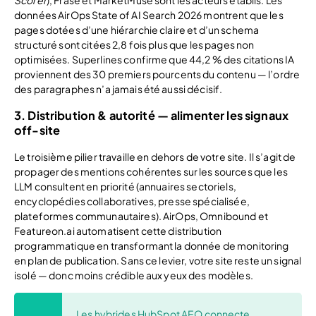
Scorer
), Frase et MarketMuse sont les acteurs établis. Les
données AirOps State of AI Search 2026 montrent que les
pages dotées d’une hiérarchie claire et d’un schema
structuré sont citées 2,8 fois plus que les pages non
optimisées. Superlines confirme que 44,2 % des citations IA
proviennent des 30 premiers pourcents du contenu — l’ordre
des paragraphes n’a jamais été aussi décisif.
3. Distribution & autorité — alimenter les signaux
off-site
Le troisième pilier travaille en dehors de votre site. Il s’agit de
propager des mentions cohérentes sur les sources que les
LLM consultent en priorité (annuaires sectoriels,
encyclopédies collaboratives, presse spécialisée,
plateformes communautaires). AirOps, Omnibound et
Featureon.ai automatisent cette distribution
programmatique en transformant la donnée de monitoring
en plan de publication. Sans ce levier, votre site reste un signal
isolé — donc moins crédible aux yeux des modèles.
Les hybrides HubSpot AEO connecte