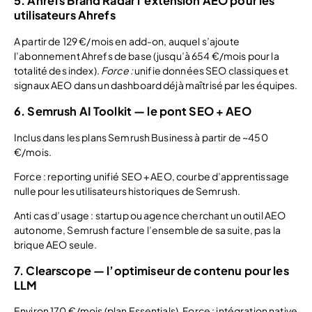
5. Ahrefs Brand Radar l’extension AEO pour les
utilisateurs Ahrefs
A partir de 129 €/mois en add-on, auquel s’ajoute
l’abonnement Ahrefs de base (jusqu’à 654 €/mois pour la
totalité des index).
Force :
unifie données SEO classiques et
signaux AEO dans un dashboard déjà maîtrisé par les équipes.
6. Semrush AI Toolkit — le pont SEO + AEO
Inclus dans les plans Semrush Business à partir de ~450
€/mois.
Force : reporting unifié SEO + AEO, courbe d’apprentissage
nulle pour les utilisateurs historiques de Semrush.
Anti cas d’usage : startup ou agence cherchant un outil AEO
autonome, Semrush facture l’ensemble de sa suite, pas la
brique AEO seule.
7. Clearscope — l’optimiseur de contenu pour les
LLM
Environ 170 €/mois (plan Essentials). Force : intégration native