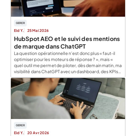
GERER
Eid Y.
25 Mai 2026
HubSpot AEO et le suivi des mentions
de marque dans ChatGPT
La question opérationnelle n’est donc plus « faut-il
optimiser pour les moteurs de réponse ? », mais «
quel outil me permet de piloter, dès demain matin, ma
visibilité dans ChatGPT avec un dashboard, des KPIs
et un budget cadré ? ». Oui, HubSpot AEO suit les
mentions de marque dans ChatGPT. Depuis son
lancement […]
GERER
Eid Y.
20 Avr 2026