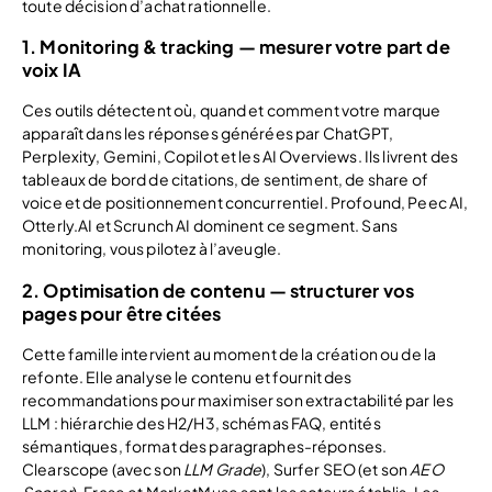
toute décision d’achat rationnelle.
1. Monitoring & tracking — mesurer votre part de
voix IA
Ces outils détectent où, quand et comment votre marque
apparaît dans les réponses générées par ChatGPT,
Perplexity, Gemini, Copilot et les AI Overviews. Ils livrent des
tableaux de bord de citations, de sentiment, de share of
voice et de positionnement concurrentiel. Profound, Peec AI,
Otterly.AI et Scrunch AI dominent ce segment. Sans
monitoring, vous pilotez à l’aveugle.
2. Optimisation de contenu — structurer vos
pages pour être citées
Cette famille intervient au moment de la création ou de la
refonte. Elle analyse le contenu et fournit des
recommandations pour maximiser son extractabilité par les
LLM : hiérarchie des H2/H3, schémas FAQ, entités
sémantiques, format des paragraphes-réponses.
Clearscope (avec son
LLM Grade
), Surfer SEO (et son
AEO