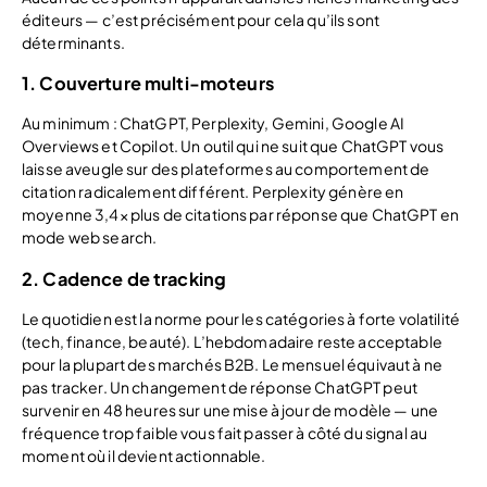
éditeurs — c’est précisément pour cela qu’ils sont
déterminants.
1. Couverture multi-moteurs
Au minimum : ChatGPT, Perplexity, Gemini, Google AI
Overviews et Copilot. Un outil qui ne suit que ChatGPT vous
laisse aveugle sur des plateformes au comportement de
citation radicalement différent. Perplexity génère en
moyenne 3,4× plus de citations par réponse que ChatGPT en
mode web search.
2. Cadence de tracking
Le quotidien est la norme pour les catégories à forte volatilité
(tech, finance, beauté). L’hebdomadaire reste acceptable
pour la plupart des marchés B2B. Le mensuel équivaut à ne
pas tracker. Un changement de réponse ChatGPT peut
survenir en 48 heures sur une mise à jour de modèle — une
fréquence trop faible vous fait passer à côté du signal au
moment où il devient actionnable.