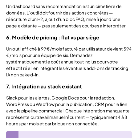
Un dashboard sans recommandation est un cimetière de
données. L’outil doit fournir des actions concrètes —
réécriture d’un H2, ajout d’un bloc FAQ, mise à jour d’une
page existante — pas seulement des courbes à interpréter.
6. Modèle de pricing : flat vs par siège
Un outil affiché à 99 €/mois facturé par utilisateur devient 594
€/mois pour une équipe de six. Demandez
systématiquement le coût annuel tout inclus pour votre
effectif réel, en intégrant les éventuels add-ons de tracking
IA non baked-in.
7. Intégration au stack existant
Slack pour les alertes, Google Docs pour la rédaction,
WordPress ou Webflow pour la publication, CRM pour le lien
avec le pipeline commercial. Chaque intégration manquante
représente du travail manuel récurrent — typiquement 4 à 8
heures par mois et par brique non connectée.