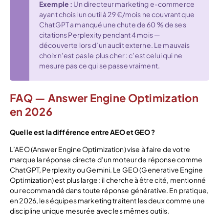
Exemple :
Un directeur marketing e-commerce
ayant choisi un outil à 29 €/mois ne couvrant que
ChatGPT a manqué une chute de 60 % de ses
citations Perplexity pendant 4 mois —
découverte lors d’un audit externe. Le mauvais
choix n’est pas le plus cher : c’est celui qui ne
mesure pas ce qui se passe vraiment.
FAQ — Answer Engine Optimization
en 2026
Quelle est la différence entre AEO et GEO ?
L’AEO (Answer Engine Optimization) vise à faire de votre
marque la réponse directe d’un moteur de réponse comme
ChatGPT, Perplexity ou Gemini. Le GEO (Generative Engine
Optimization) est plus large : il cherche à être cité, mentionné
ou recommandé dans toute réponse générative. En pratique,
en 2026, les équipes marketing traitent les deux comme une
discipline unique mesurée avec les mêmes outils.