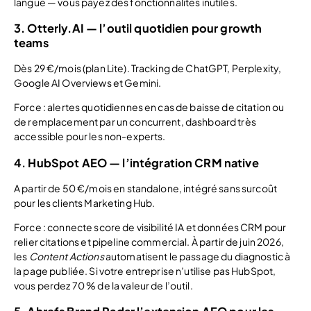
langue — vous payez des fonctionnalités inutiles.
3. Otterly.AI — l’outil quotidien pour growth
teams
Dès 29 €/mois (plan Lite). Tracking de ChatGPT, Perplexity,
Google AI Overviews et Gemini.
Force : alertes quotidiennes en cas de baisse de citation ou
de remplacement par un concurrent, dashboard très
accessible pour les non-experts.
4. HubSpot AEO — l’intégration CRM native
A partir de 50 €/mois en standalone, intégré sans surcoût
pour les clients Marketing Hub.
Force : connecte score de visibilité IA et données CRM pour
relier citations et pipeline commercial. À partir de juin 2026,
les
Content Actions
automatisent le passage du diagnostic à
la page publiée. Si votre entreprise n’utilise pas HubSpot,
vous perdez 70 % de la valeur de l’outil.