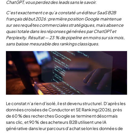
ChatGPT, vous perdez des leads sans le savoir.
C’est exactement ce qu’a constaté un éditeur SaaS B2B
français début 2026 : première position Google maintenue
sur ses requêtes commerciales stratégiques, mais absence
quasi totale dans les réponses générées par ChatGPT et
Perplexity. Résultat — 23 % de pipeline en moins sur six mois,
sans baisse mesurable des rankings classiques.
Le constat n’a rien d’isolé, il est devenu structurel. D’après les
données croisées de Conductor et SE Ranking (2026), près
de 60 % des recherches Google se terminent désormais
sans clic, et 90 % des acheteurs B2B utilisent une IA
générative dans leur parcours d’achat selon les données de