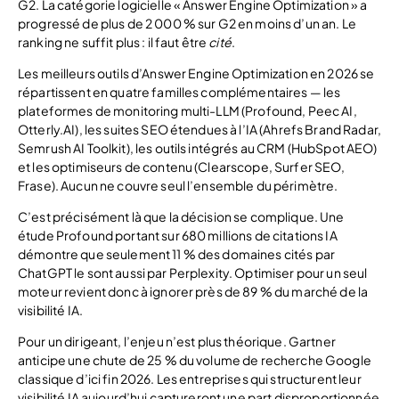
G2. La catégorie logicielle « Answer Engine Optimization » a
progressé de plus de 2 000 % sur G2 en moins d’un an. Le
ranking ne suffit plus : il faut être
cité
.
Les meilleurs outils d’Answer Engine Optimization en 2026 se
répartissent en quatre familles complémentaires — les
plateformes de monitoring multi-LLM (Profound, Peec AI,
Otterly.AI), les suites SEO étendues à l’IA (Ahrefs Brand Radar,
Semrush AI Toolkit), les outils intégrés au CRM (HubSpot AEO)
et les optimiseurs de contenu (Clearscope, Surfer SEO,
Frase). Aucun ne couvre seul l’ensemble du périmètre.
C’est précisément là que la décision se complique. Une
étude Profound portant sur 680 millions de citations IA
démontre que seulement 11 % des domaines cités par
ChatGPT le sont aussi par Perplexity. Optimiser pour un seul
moteur revient donc à ignorer près de 89 % du marché de la
visibilité IA.
Pour un dirigeant, l’enjeu n’est plus théorique. Gartner
anticipe une chute de 25 % du volume de recherche Google
classique d’ici fin 2026. Les entreprises qui structurent leur
visibilité IA aujourd’hui captureront une part disproportionnée