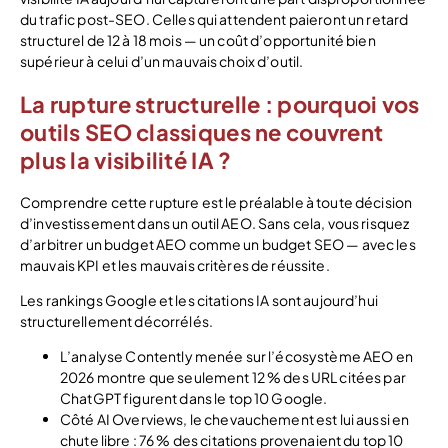
du trafic post-SEO. Celles qui attendent paieront un retard
structurel de 12 à 18 mois — un coût d’opportunité bien
supérieur à celui d’un mauvais choix d’outil.
La rupture structurelle : pourquoi vos
outils SEO classiques ne couvrent
plus la visibilité IA ?
Comprendre cette rupture est le préalable à toute décision
d’investissement dans un outil AEO. Sans cela, vous risquez
d’arbitrer un budget AEO comme un budget SEO — avec les
mauvais KPI et les mauvais critères de réussite.
Les rankings Google et les citations IA sont aujourd’hui
structurellement décorrélés.
L’analyse Contently menée sur l’écosystème AEO en
2026 montre que seulement 12 % des URL citées par
ChatGPT figurent dans le top 10 Google.
Côté AI Overviews, le chevauchement est lui aussi en
chute libre : 76 % des citations provenaient du top 10