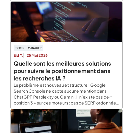
GERER
MANAGER
Eid Y.
25 Mai 2026
Quelle sont les meilleures solutions
pour suivre le positionnement dans
les recherches IA ?
Le problème est nouveau et structurel. Google
Search Console ne capte aucune mention dans
ChatGPT, Perplexity ou Gemini. Il n’existe pas de «
position 3 » sur ces moteurs : pas de SERP ordonnée,
pas de classement stable, juste une probabilité
d’apparition qui varie d’une session à l’autre.
Comment piloter une visibilité qu’on ne mesure […]