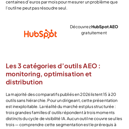
centaines d’euros par mois pour mesurer un problème que
l’outil ne peut pas résoudre seul.
Découvrez
HubSpot AEO
gratuitement
Voir l’offre
Les 3 catégories d’outils AEO :
monitoring, optimisation et
distribution
La majorité des comparatifs publiés en 2026 listent 15 à 20
outils sans hiérarchie. Pour un dirigeant, cette présentation
est inexploitable. La réalité du marché est plus structurée :
trois grandes familles d’outils répondent à trois moments
distincts du cycle de visibilité IA. Aucun outil ne couvre seul les
trois — comprendre cette segmentation est le prérequis à