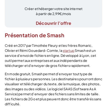
Créer et héberger votre site internet
à partir de 2,99€/mois
Découvrir l’offre
Présentation de Smash
Créé en 2017 par Timothée Fleury et les frères Romaric,
Olivier et Rémi Gouedard-Comte, la
startup
Smash est un
service d’envoi de fichiers en ligne. Développé à Lyon, cet
outil permet aux entreprises et aux indépendants de
télécharger et d’envoyer de gros fichiers rapidement.
En mode gratuit, Smash permet d’envoyer tout type de
fichier à plusieurs personnes. Les destinataires pourront donc
visualiser et télécharger du texte, de la musique, des photos,
des images ou des vidéos. Le logiciel SAAS (Software As A
Service) permet d’envoyer des fichiers sans limites de taille.
Les fichiers de 2Go et plus peuvent donc être transférés sans
difficulté.