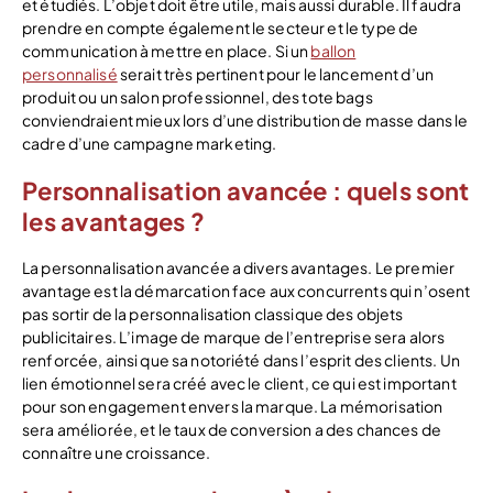
et étudiés. L’objet doit être utile, mais aussi durable. Il faudra
prendre en compte également le secteur et le type de
communication à mettre en place. Si un
ballon
personnalisé
serait très pertinent pour le lancement d’un
produit ou un salon professionnel, des tote bags
conviendraient mieux lors d’une distribution de masse dans le
cadre d’une campagne marketing.
Personnalisation avancée : quels sont
les avantages ?
La personnalisation avancée a divers avantages. Le premier
avantage est la démarcation face aux concurrents qui n’osent
pas sortir de la personnalisation classique des objets
publicitaires. L’image de marque de l’entreprise sera alors
renforcée, ainsi que sa notoriété dans l’esprit des clients. Un
lien émotionnel sera créé avec le client, ce qui est important
pour son engagement envers la marque. La mémorisation
sera améliorée, et le taux de conversion a des chances de
connaître une croissance.