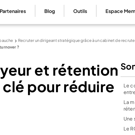
Partenaires
Blog
Outils
Espace Mem
mbauche
Recruter un dirigeant stratégique grâce à un cabinet de rec
turnover ?
eur et rétention
So
a clé pour réduire
Le co
entr
La m
réten
Une 
Le R