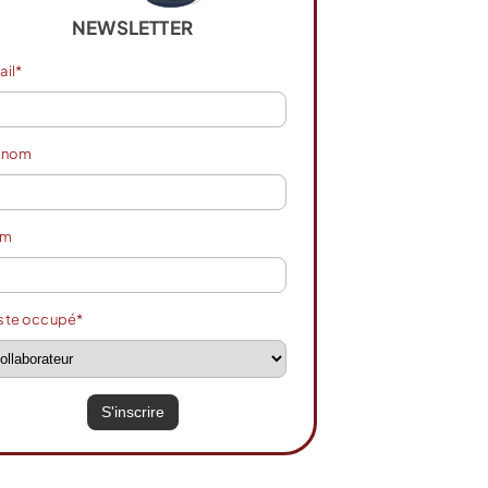
NEWSLETTER
ail*
énom
om
ste occupé*