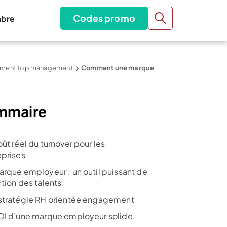
Codes promo
bre
rutement top management
Comment une marque
mmaire
ût réel du turnover pour les
eprises
arque employeur : un outil puissant de
tion des talents
stratégie RH orientée engagement
OI d’une marque employeur solide