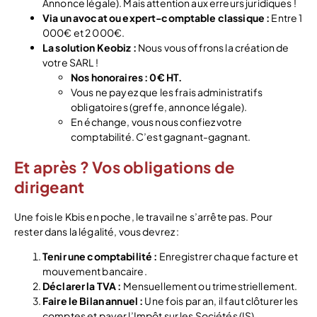
Annonce légale). Mais attention aux erreurs juridiques !
Via un avocat ou expert-comptable classique :
Entre 1
000€ et 2 000€.
La solution Keobiz :
Nous vous offrons la création de
votre SARL !
Nos honoraires : 0€ HT.
Vous ne payez que les frais administratifs
obligatoires (greffe, annonce légale).
En échange, vous nous confiez votre
comptabilité. C’est gagnant-gagnant.
Et après ? Vos obligations de
dirigeant
Une fois le Kbis en poche, le travail ne s’arrête pas. Pour
rester dans la légalité, vous devrez :
Tenir une comptabilité :
Enregistrer chaque facture et
mouvement bancaire.
Déclarer la TVA :
Mensuellement ou trimestriellement.
Faire le Bilan annuel :
Une fois par an, il faut clôturer les
comptes et payer l’Impôt sur les Sociétés (IS).