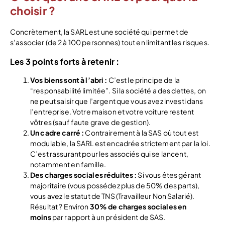
choisir ?
Concrètement, la SARL est une société qui permet de
s’associer (de 2 à 100 personnes) tout en limitant les risques.
Les 3 points forts à retenir :
Vos biens sont à l’abri :
C’est le principe de la
“responsabilité limitée”. Si la société a des dettes, on
ne peut saisir que l’argent que vous avez investi dans
l’entreprise. Votre maison et votre voiture restent
vôtres (sauf faute grave de gestion).
Un cadre carré :
Contrairement à la SAS où tout est
modulable, la SARL est encadrée strictement par la loi.
C’est rassurant pour les associés qui se lancent,
notamment en famille.
Des charges sociales réduites :
Si vous êtes gérant
majoritaire (vous possédez plus de 50% des parts),
vous avez le statut de TNS (Travailleur Non Salarié).
Résultat ? Environ
30% de charges sociales en
moins
par rapport à un président de SAS.