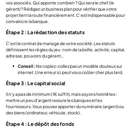
vos associés. Qui apporte combien ? Qui sera le chef (le
gérant) ? Rédigez un business plan pour vérifier que votre
projet tient la route financièrement. C’est indispensable pour
convaincre la banque.
Étape 2 : La rédaction des statuts
C’est le contrat de mariage de votre société. Les statuts
définissent les règles du jeu : nom de la boîte, activité, capital,
adresse, pouvoirs du gérant…
Conseil :
Ne copiez-collez pas un modèle douteux sur
internet. Une erreur ici peut vous coûter cher plus tard.
Étape 3 : Le capital social
Il n’y a pas de minimum (1€ suffit), mais soyons honnêtes :
mettre un peu d’argent rassure les banques et les
fournisseurs. Vous pouvez apporter du numéraire (argent) ou
des biens (ordinateur, véhicule, stock).
Étape 4 : Le dépôt des fonds