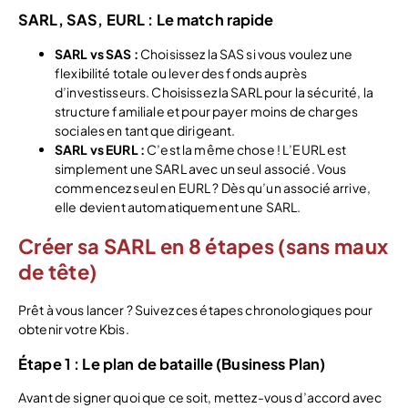
SARL, SAS, EURL : Le match rapide
SARL vs SAS :
Choisissez la SAS si vous voulez une
flexibilité totale ou lever des fonds auprès
d’investisseurs. Choisissez la SARL pour la sécurité, la
structure familiale et pour payer moins de charges
sociales en tant que dirigeant.
SARL vs EURL :
C’est la même chose ! L’EURL est
simplement une SARL avec un seul associé. Vous
commencez seul en EURL ? Dès qu’un associé arrive,
elle devient automatiquement une SARL.
Créer sa SARL en 8 étapes (sans maux
de tête)
Prêt à vous lancer ? Suivez ces étapes chronologiques pour
obtenir votre Kbis.
Étape 1 : Le plan de bataille (Business Plan)
Avant de signer quoi que ce soit, mettez-vous d’accord avec