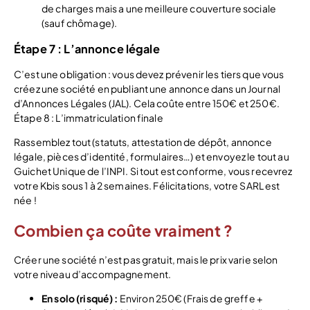
de charges mais a une meilleure couverture sociale
(sauf chômage).
Étape 7 : L’annonce légale
C’est une obligation : vous devez prévenir les tiers que vous
créez une société en publiant une annonce dans un Journal
d’Annonces Légales (JAL). Cela coûte entre 150€ et 250€.
Étape 8 : L’immatriculation finale
Rassemblez tout (statuts, attestation de dépôt, annonce
légale, pièces d’identité, formulaires…) et envoyez le tout au
Guichet Unique de l’INPI. Si tout est conforme, vous recevrez
votre Kbis sous 1 à 2 semaines. Félicitations, votre SARL est
née !
Combien ça coûte vraiment ?
Créer une société n’est pas gratuit, mais le prix varie selon
votre niveau d’accompagnement.
En solo (risqué) :
Environ 250€ (Frais de greffe +