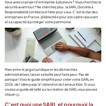
Vous avez un projet d’entreprise à plusieurs ? Vous cherchez la
sécurité avant tout ? Ne cherchez plus : la SARL (Société à
Responsabilité Limitée) est faite pour vous. C’est la star des
entreprises en France, plébiscitée pour son cadre rassurant
et sa capacité à protéger votre patrimoine.
Mais entre le jargon juridique et les démarches
administratives, lancer sa boîte peut faire peur. Pas de
panique ! Voici le guide simplifié pour créer votre SARL en
2026, de l’idée jusqu’à l’obtention du fameux Kbis. Si vous
voulez un guide détaillé sur la création de SARL vous pouvez
cliquer
ici
C’est quoi une SARL et pourquoi la