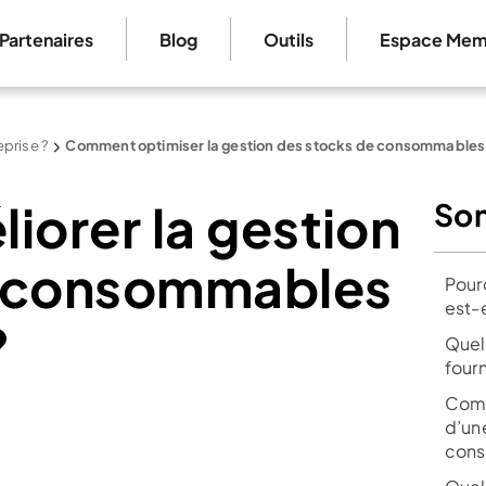
Partenaires
Blog
Outils
Espace Mem
prise ?
Comment optimiser la gestion des stocks de consommables
orer la gestion
So
e consommables
Pour
est-e
?
Quels
four
Comm
d’un
cons