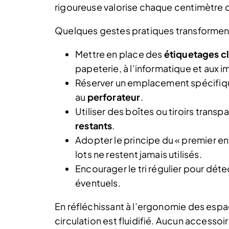
rigoureuse valorise chaque centimètre 
Quelques gestes pratiques transforment
Mettre en place des
étiquetages cl
papeterie, à l’informatique et aux 
Réserver un emplacement spécifiq
au
perforateur
.
Utiliser des boîtes ou tiroirs transp
restants
.
Adopter le principe du « premier ent
lots ne restent jamais utilisés.
Encourager le tri régulier pour dé
éventuels.
En réfléchissant à l’ergonomie des espa
circulation est fluidifié. Aucun accessoi