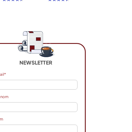
NEWSLETTER
ail*
énom
om