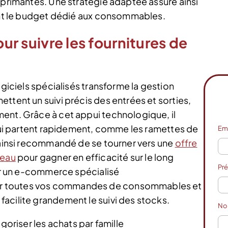
mprimantes. Une stratégie adaptée assure ainsi
sant le budget dédié aux consommables.
our suivre les fournitures de
ogiciels spécialisés transforme la gestion
ttent un suivi précis des entrées et sorties,
ent. Grâce à cet appui technologique, il
 qui partent rapidement, comme les ramettes de
Em
t ainsi recommandé de se tourner vers une
offre
reau
pour gagner en efficacité sur le long
Pr
ser un e-commerce spécialisé
r toutes vos commandes de consommables et
acilite grandement le suivi des stocks.
N
goriser les achats par famille