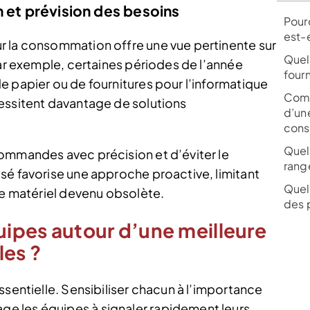
n et prévision des besoins
Pour
est-e
r la consommation offre une vue pertinente sur
Quels
Par exemple, certaines périodes de l’année
four
e papier ou de fournitures pour l’informatique
Comm
essitent davantage de solutions
d’un
cons
Quel
ommandes avec précision et d’éviter le
range
sé favorise une approche proactive, limitant
Quel 
de matériel devenu obsolète.
des 
ipes autour d’une meilleure
es ?
ssentielle. Sensibiliser chacun à l’importance
e les équipes à signaler rapidement leurs