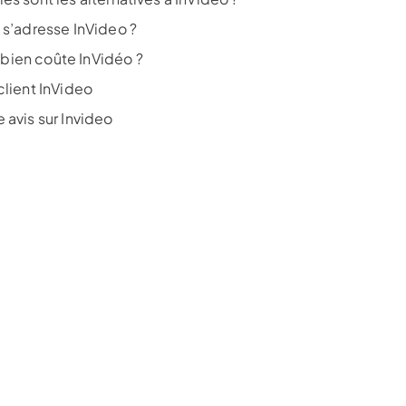
 s’adresse InVideo ?
ien coûte InVidéo ?
client InVideo
 avis sur Invideo