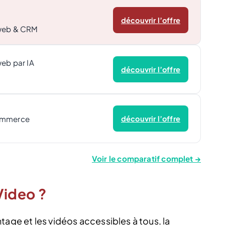
découvrir l’offre
 web & CRM
web par IA
découvrir l’offre
ommerce
découvrir l’offre
Voir le comparatif complet →
ideo ?
tage et les vidéos accessibles à tous, la