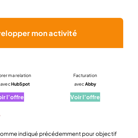
velopper mon activité
rer ma relation
Facturation
t avec
HubSpot
avec
Abby
ir l’offre
Voir l’offre
?
t comme indiqué précédemment pour objectif