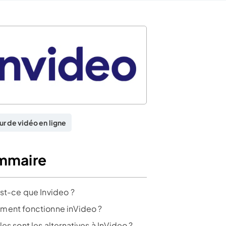
ur de vidéo en ligne
mmaire
st-ce que Invideo ?
ent fonctionne inVideo ?
es sont les alternatives à InVideo ?