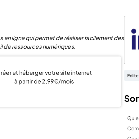
s en ligne qui permet de réaliser facilement des
il de ressources numériques.
réer et héberger votre site internet
Edite
à partir de 2,99€/mois
Découvrir l’offre
So
Qu’e
Comm
Quell