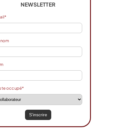
NEWSLETTER
ail*
énom
om
ste occupé*