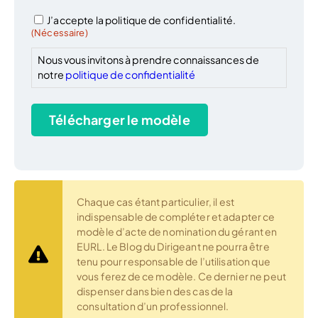
Politique
J’accepte la politique de confidentialité.
de
(Nécessaire)
confidentialité
(Nécessaire)
Nous vous invitons à prendre connaissances de
notre
politique de confidentialité
Télécharger le modèle
Chaque cas étant particulier, il est
indispensable de compléter et adapter ce
modèle d’acte de nomination du gérant en
EURL. Le Blog du Dirigeant ne pourra être
tenu pour responsable de l’utilisation que
vous ferez de ce modèle. Ce dernier ne peut
dispenser dans bien des cas de la
consultation d’un professionnel.