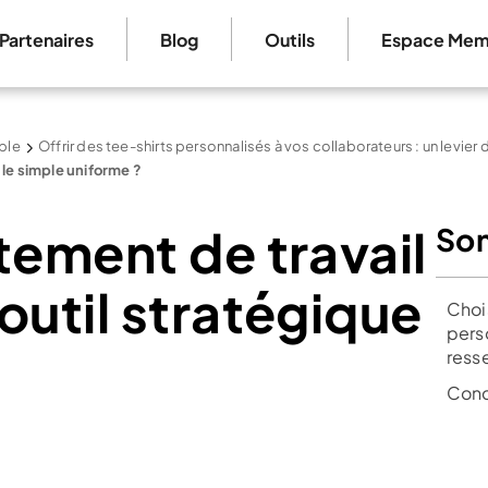
Partenaires
Blog
Outils
Espace Mem
ble
Offrir des tee-shirts personnalisés à vos collaborateurs : un levier
le simple uniforme ?
tement de travail
So
outil stratégique
Chois
pers
ress
Conc