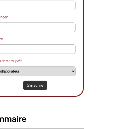
énom
om
ste occupé*
mmaire