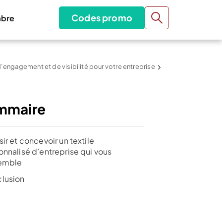
Codes promo
bre
 d’engagement et de visibilité pour votre entreprise
mmaire
ir et concevoir un textile
onnalisé d’entreprise qui vous
emble
lusion