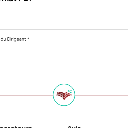
 du Dirigeant *
arateurs
Avis