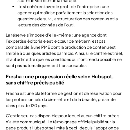
score de visibilité de la marque.
Il est cohérent avec le profil de l’entreprise : une
agence qui maîtrise parfaitement la sélection des
questions de suivi, la structuration des contenus et la
lecture des données de l’outil.
La réserve s’impose d’elle-même : une agence dont
l’expertise éditoriale est le cœur de métier n’est pas
comparable à une PME dont la production de contenu est
limitée à quelques articles par mois. Ainsi, si le chiffre est réel,
il faut admettre que les conditions qui l’ont rendu possible ne
sont pas automatiquement transposables.
Fresha : une progression réelle selon Hubspot,
sans chiffre précis publié
Fresha est une plateforme de gestion et de réservation pour
les professionnels du bien-être et de la beauté, présente
dans plus de 120 pays.
C’est le seul cas disponible pour lequel aucun chiffre précis
n’a été communiqué. Le témoignage officiel publié sur la
page produit Hubspot se limite à ceci : depuis l’adoption de