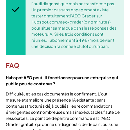
l’outil diagnostique mais ne transforme pas.
Un premier pas sans engagement existe :
tester gratuitement l’AEO Grader sur
Hubspot.com/aeo-grader (cinq minutes)
pour situer sa marque dans les réponses des
moteurs IA. Si les trois conditions sont
réunies, l’abonnement à 49 €/mois devient
une décision raisonnée plutôt qu’un pari.
FAQ
Hubspot AEO peut-il fonctionner pour une entreprise qui
publie peu de contenus ?
Difficulté, et les cas documentés le confirment. L’outil
mesure et améliore une présence IA existante : sans
contenus structurés déjà publiés, les recommandations
émergentes sont nombreuses mais inexécutables faute de
ressources. Le point de départ recommandé est l’AEO
Grader gratuit, qui donne un diagnostic de départ, puis une