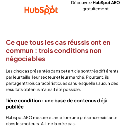
Découvrez
HubSpot AEO
gratuitement
Voir l’offre
Ce que tous les cas réussis ont en
commun : trois conditions non
négociables
Les cinq cas présentés dans cet article sont très différents
par leur taille, leur secteur et leur marché. Pourtant, ils
partagent trois caractéristiques sans lesquelles aucun des
résultats obtenus n’aurait été possible.
1ière condition : une base de contenus déjà
publiée
Hubspot AEO mesure et améliore une présence existante
dans les moteurs IA. Il ne la crée pas.