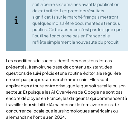
soit à peine six semaines avant la publication
de cet article. Les premiers résultats
significatifs sur le marché français mettront
quelques mois à être documentés et rendus
publics. Cette absence n’est pas le signe que
l’outil ne fonctionne pas en France : elle
reflète simplement la nouveauté du produit.
Les conditions de succès identifiées dans tous les cas
présentés, à savoir une base de contenu existant, des
questions de suivi précis et une routine éditoriale régulière,
ne sont pas propres au marché américain. Elles sont
applicables à toute entreprise, quelle que soit sa taille ou son
secteur. Et puisque les AI Overviews de Google ne sont pas
encore déployés en France, les dirigeants qui commencent à
travailler leur visibilité IA maintenant le font avec moins de
concurrence locale que leurs homologues américains ou
allemands ne l’ont eu en 2024.