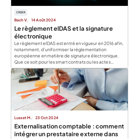
CREER
Bach V.
14 Août 2024
Le règlement eIDAS et la signature
électronique
Le règlement eIDAS est entré en vigueur en 2016 afin,
notamment, d’uniformiser la réglementation
européenne en matière de signature électronique.
Que ce soit pour les smart contrats ou les actes
administratifs quotidiens, la signature électronique
simplifie les échanges. Qu’est-ce que la signature
électronique ? La signature électronique est un
moyen intelligent, efficace et sécurisé d’authentifier
[…]
Lusset M.
23 Oct 2024
Externalisation comptable : comment
intégrer un prestataire externe dans