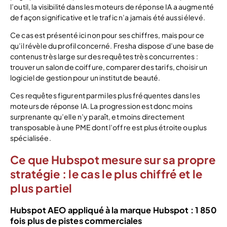
l’outil, la visibilité dans les moteurs de réponse IA a augmenté
de façon significative et le trafic n’a jamais été aussi élevé.
Ce cas est présenté ici non pour ses chiffres, mais pour ce
qu’il révèle du profil concerné. Fresha dispose d’une base de
contenus très large sur des requêtes très concurrentes :
trouver un salon de coiffure, comparer des tarifs, choisir un
logiciel de gestion pour un institut de beauté.
Ces requêtes figurent parmi les plus fréquentes dans les
moteurs de réponse IA. La progression est donc moins
surprenante qu’elle n’y paraît, et moins directement
transposable à une PME dont l’offre est plus étroite ou plus
spécialisée.
Ce que Hubspot mesure sur sa propre
stratégie : le cas le plus chiffré et le
plus partiel
Hubspot AEO appliqué à la marque Hubspot : 1 850
fois plus de pistes commerciales