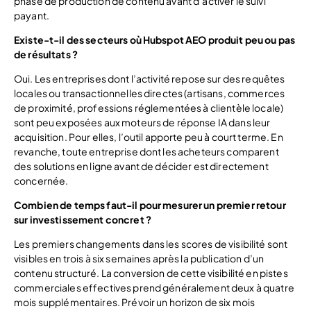
phase de production de contenu avant d’activer le suivi
payant.
Existe-t-il des secteurs où Hubspot AEO produit peu ou pas
de résultats ?
Oui. Les entreprises dont l’activité repose sur des requêtes
locales ou transactionnelles directes (artisans, commerces
de proximité, professions réglementées à clientèle locale)
sont peu exposées aux moteurs de réponse IA dans leur
acquisition. Pour elles, l’outil apporte peu à court terme. En
revanche, toute entreprise dont les acheteurs comparent
des solutions en ligne avant de décider est directement
concernée.
Combien de temps faut-il pour mesurer un premier retour
sur investissement concret ?
Les premiers changements dans les scores de visibilité sont
visibles en trois à six semaines après la publication d’un
contenu structuré. La conversion de cette visibilité en pistes
commerciales effectives prend généralement deux à quatre
mois supplémentaires. Prévoir un horizon de six mois