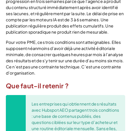
progression en trois semaines parce que l’agence a produit
du contenu structuré immédiatement après avoir identifié
ses lacunes, et régulièrement par la suite. Le délai de prise en
compte par les moteurs IA est de 3 à 6 semaines. Une
publication régulière produit des effets cumulatifs. Une
publication sporadique ne produit rien de mesurable.
Pour votre PME, ces trois conditions sont atteignables. Elles
supposent néanmoins d’avoir déjà une activité éditoriale
minimale, de consacrer quelques heures par mois à l’analyse
des résultats et de s’y tenir sur une durée d’au moins six mois.
Ce n’est pas une contrainte technique. C’est une contrainte
d’organisation.
Que faut-il retenir ?
Les entreprises qui obtiennent des résultats
avec Hubspot AEO partagent trois conditions
: une base de contenus publiés, des
questions ciblées sur leur type d’acheteur et
une routine éditoriale mensuelle. Sans elles,