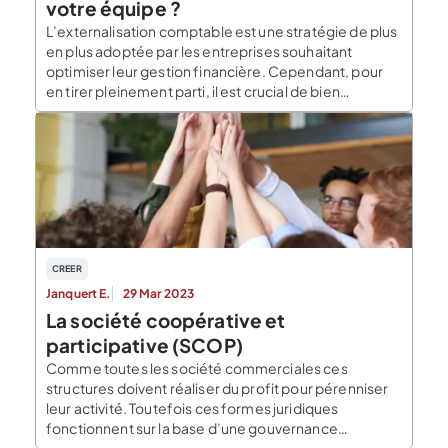
votre équipe ?
L’externalisation comptable est une stratégie de plus
en plus adoptée par les entreprises souhaitant
optimiser leur gestion financière. Cependant, pour
en tirer pleinement parti, il est crucial de bien
comprendre ses avantages et de suivre les bonnes
pratiques pour une intégration réussie du prestataire
externe dans votre équipe. Comprendre les
avantages de l’externalisation comptable
L’externalisation […]
CREER
Janquert E.
29 Mar 2023
La société coopérative et
participative (SCOP)
Comme toutes les société commerciales ces
structures doivent réaliser du profit pour pérenniser
leur activité. Toutefois ces formes juridiques
fonctionnent sur la base d’une gouvernance
démocratique (le dirigeants sont élus par les salariés)