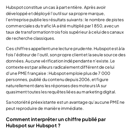
Hubspot constitue un cas à part entière. Après avoir
développé et déployé l’outil sur sa propre marque,
l’entreprise publie les résultats suivants : le nombre de pistes
commerciales du trafic IA a été multiplié par 1 850, avec un
taux de transformation trois fois supérieur à celui des canaux
de recherche classiques.
Ces chiffres appellent une lecture prudente. Hubspot est à la
fois l’éditeur de l’outil, son propre client et la seule source des
données. Aucune vérification indépendante n’existe. Le
contexte est par ailleurs radicalement différent de celui
d’une PME française : Hubspot emploie plus de 7 000
personnes, publié du contenu depuis 2006, et figure
naturellement dans les réponses des moteurs IA sur
quasiment toutes les requêtes liées au marketing digital.
Sa notoriété préexistante est un avantage qu’aucune PME ne
peut reproduire de manière immédiate.
Comment interpréter un chiffre publié par
Hubspot sur Hubspot ?