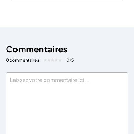
et d’une affectation des bénéfices dédié au maintien
et à la pérennité des emplois. Le blog du dirigeant
vous propose d’appréhender les […]
Commentaires
0 commentaires
0
/5
Évaluez cet article:
Donner une note