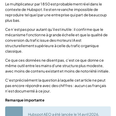
Le multiplicateur par 1 850 est probablement réel dans le
contexte de Hubspot. Il est en revanche impossible de
reproduire tel quel par une entreprise qui part de beaucoup
plus bas.
Ce n’est pas pour autant qu’il est inutile : il confirme que le
mécanisme fonctionne à grande échelle et que la qualité de
conversion du trafic issue des moteurs IA est
structurellement supérieure à celle du trafic organique
classique.
Ce que ces données ne disent pas, c’est ce que donne ce
même outil entre les mains d’une structure plus modeste,
avec moins de contenu existant et moins de notoriété initiale.
C’est précisément la question à laquelle cet article ne peut
pas encore répondre avec des chiffres : aucun cas français
n’est documenté à ce jour.
Remarque importante
Hubspot AEO a été lancée le 14 avril 2026,