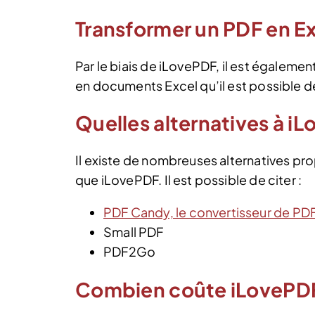
Transformer un PDF en E
Par le biais de iLovePDF, il est égalem
en documents Excel qu’il est possible de r
Quelles alternatives à i
Il existe de nombreuses alternatives pr
que iLovePDF. Il est possible de citer :
PDF Candy, le convertisseur de PD
Small PDF
PDF2Go
Combien coûte iLovePD