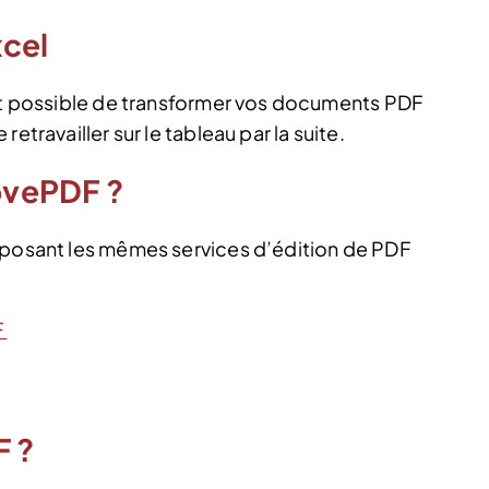
xcel
ent possible de transformer vos documents PDF
etravailler sur le tableau par la suite.
LovePDF ?
oposant les mêmes services d’édition de PDF
F
F ?