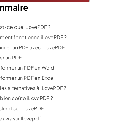
mmaire
st-ce que iLovePDF ?
ent fonctionne iLovePDF ?
onner un PDF avec iLovePDF
ser un PDF
sformer un PDF en Word
sformer un PDF en Excel
les alternatives à iLovePDF ?
ien coûte iLovePDF ?
client sur iLovePDF
 avis sur Ilovepdf