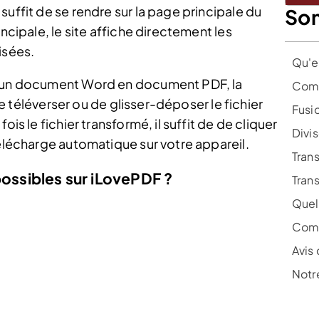
suffit de se rendre sur la page principale du
So
incipale, le site affiche directement les
isées.
Qu'e
r un document Word en document PDF, la
Comm
 de téléverser ou de glisser-déposer le fichier
Fusi
ois le fichier transformé, il suffit de de cliquer
Divi
télécharge automatique sur votre appareil.
Tran
possibles sur iLovePDF ?
Tran
Quel
Comb
Avis 
Notre