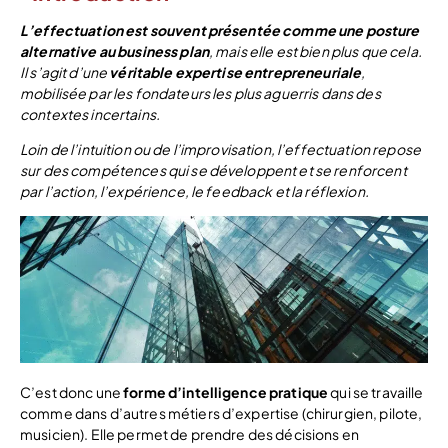
L’effectuation est
souvent présentée comme une posture
alternative au business plan
, mais elle est bien plus que cela.
Il s’agit d’une
véritable expertise entrepreneuriale
,
mobilisée par les fondateurs les plus aguerris dans des
contextes incertains.
Loin de l’intuition ou de l’improvisation, l’effectuation repose
sur des compétences qui se développent et se renforcent
par l’action, l’expérience, le feedback et la réflexion.
C’est donc une
forme d’intelligence pratique
qui se travaille
comme dans d’autres métiers d’expertise (chirurgien, pilote,
musicien). Elle permet de prendre des décisions en