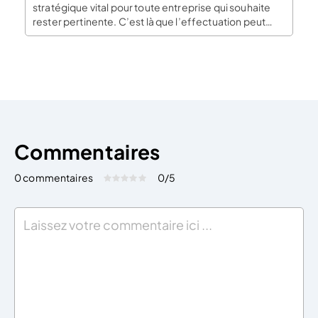
stratégique vital pour toute entreprise qui souhaite
rester pertinente. C’est là que l’effectuation peut
jouer un rôle déterminant. Elle offre une approche
accessible et puissante pour faire évoluer son
business model dans un contexte d’innovation
rapide, de […]
Commentaires
0 commentaires
0
/5
Évaluez cet article:
Donner une note