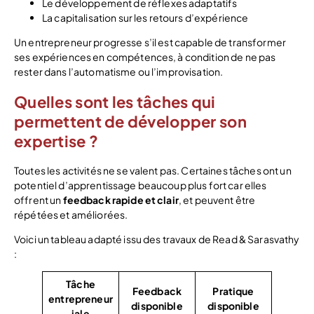
Le développement de réflexes adaptatifs
La capitalisation sur les retours d’expérience
Un entrepreneur progresse s’il est capable de transformer
ses expériences en compétences, à condition de ne pas
rester dans l’automatisme ou l’improvisation.
Quelles sont les tâches qui
permettent de développer son
expertise ?
Toutes les activités ne se valent pas. Certaines tâches ont un
potentiel d’apprentissage beaucoup plus fort car elles
offrent un
feedback rapide et clair
, et peuvent être
répétées et améliorées.
Voici un tableau adapté issu des travaux de Read & Sarasvathy
:
Tâche
Feedback
Pratique
entrepreneur
disponible
disponible
iale