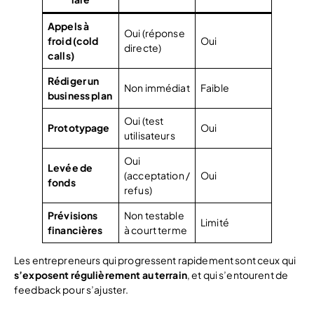
Appels à
Oui (réponse
froid (cold
Oui
directe)
calls)
Rédiger un
Non immédiat
Faible
business plan
Oui (test
Prototypage
Oui
utilisateurs
Oui
Levée de
(acceptation /
Oui
fonds
refus)
Prévisions
Non testable
Limité
financières
à court terme
Les entrepreneurs qui progressent rapidement sont ceux qui
s’exposent régulièrement au terrain
, et qui s’entourent de
feedback pour s’ajuster.