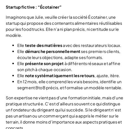
Startup fictive : “Écotainer”
Imaginons que Julie, veuille créer la société Écotainer, une
startup qui propose des contenants alimentaires réutilisables
pour les food trucks. Elle n’a ni plan précis, ni certitude sur le
modèle.
Elle
teste des matières
avec des restaurateurs locaux.
Elle
démarche personnellement
ses premiers clients,
écoute leurs objections, adapte ses formats.
Elle
présente son projet
à différents réseaux et affine
son pitch à chaque occasion.
Elle
note systématiquement les retours
, ajuste, itère.
En 12 mois, elle comprend les vrais besoins, identifie un
segment BtoB précis, et formalise un modèle rentable.
Son expertise ne vient pas d’une formation initiale, mais d’une
pratique structurée. C’est d’ailleurs souvent ce qui distingue
un fondateur du dirigeant qui lui succède. Si le dirigeant n’est
pas un artisan ou un commerçant qui a appris le métier sur le
terrain, il donne moins d’importance aux aspects pratiques et
concrets.