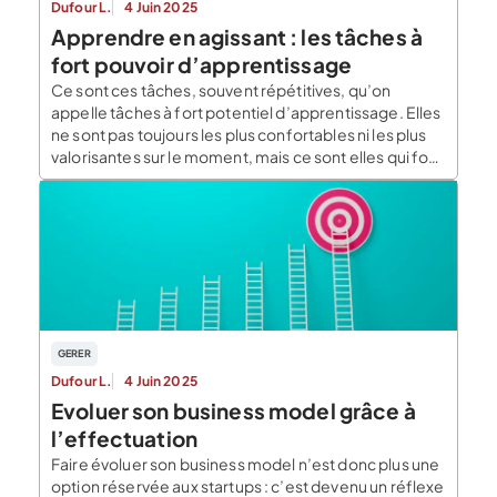
Dufour L.
4 Juin 2025
Apprendre en agissant : les tâches à
fort pouvoir d’apprentissage
Ce sont ces tâches, souvent répétitives, qu’on
appelle tâches à fort potentiel d’apprentissage. Elles
ne sont pas toujours les plus confortables ni les plus
valorisantes sur le moment, mais ce sont elles qui font
vraiment progresser. Résumé Pour progresser vite et
de façon durable, l’entrepreneur doit se concentrer
sur les tâches qui le confrontent directement […]
GERER
Dufour L.
4 Juin 2025
Evoluer son business model grâce à
l’effectuation
Faire évoluer son business model n’est donc plus une
option réservée aux startups : c’est devenu un réflexe