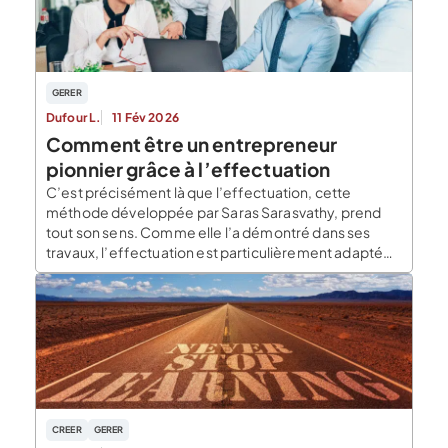
GERER
Dufour L.
11 Fév 2026
Comment être un entrepreneur
pionnier grâce à l’effectuation
C’est précisément là que l’effectuation, cette
méthode développée par Saras Sarasvathy, prend
tout son sens. Comme elle l’a démontré dans ses
travaux, l’effectuation est particulièrement adaptée
aux entrepreneurs pionniers confrontés à l’absence
de marché ou d’usage établi. Elle offre un cadre
robuste pour entreprendre sans certitude, construire
en terrain vierge et explorer plutôt que prévoir. […]
CREER
GERER