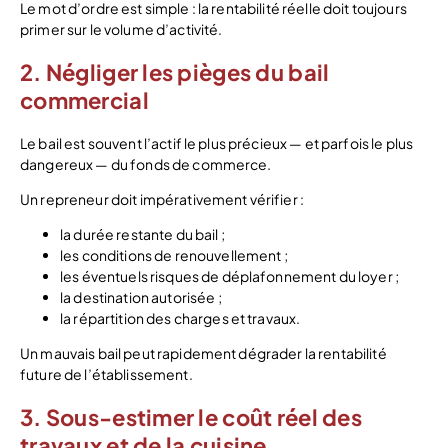
Le mot d’ordre est simple : la rentabilité réelle doit toujours
primer sur le volume d’activité.
2. Négliger les pièges du bail
commercial
Le bail est souvent l’actif le plus précieux — et parfois le plus
dangereux — du fonds de commerce.
Un repreneur doit impérativement vérifier :
la durée restante du bail ;
les conditions de renouvellement ;
les éventuels risques de déplafonnement du loyer ;
la destination autorisée ;
la répartition des charges et travaux.
Un mauvais bail peut rapidement dégrader la rentabilité
future de l’établissement.
3. Sous-estimer le coût réel des
travaux et de la cuisine