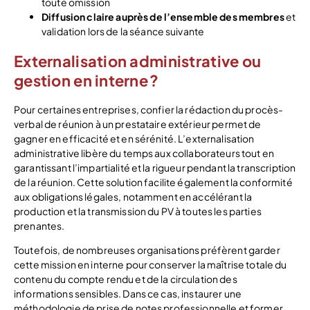
toute omission
Diffusion claire auprès de l’ensemble des membres
et
validation lors de la séance suivante
Externalisation administrative ou
gestion en interne ?
Pour certaines entreprises, confier la rédaction du procès-
verbal de réunion à un prestataire extérieur permet de
gagner en efficacité et en sérénité. L’externalisation
administrative libère du temps aux collaborateurs tout en
garantissant l’impartialité et la rigueur pendant la transcription
de la réunion. Cette solution facilite également la conformité
aux obligations légales, notamment en accélérant la
production et la transmission du PV à toutes les parties
prenantes.
Toutefois, de nombreuses organisations préfèrent garder
cette mission en interne pour conserver la maîtrise totale du
contenu du compte rendu et de la circulation des
informations sensibles. Dans ce cas, instaurer une
méthodologie de prise de notes professionnelle et former