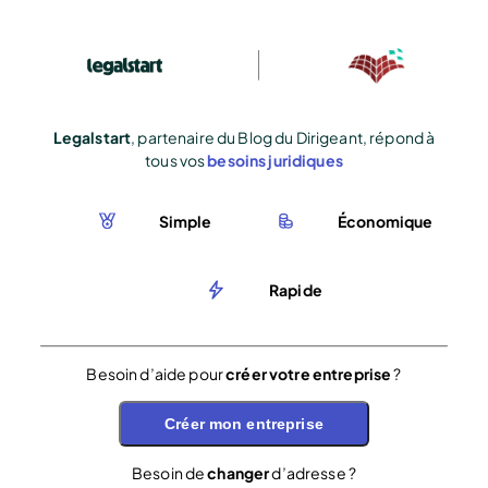
Legalstart
, partenaire du Blog du Dirigeant, répond à
tous vos
besoins juridiques
Simple
Économique
Rapide
Besoin d’aide pour
créer votre entreprise
?
Créer mon entreprise
Besoin de
changer
d’adresse ?