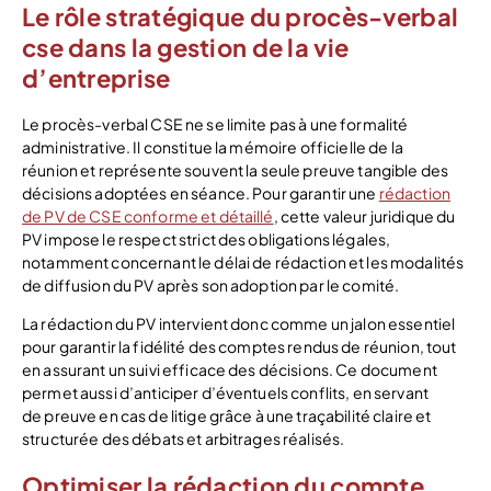
Le rôle stratégique du procès-verbal
cse dans la gestion de la vie
d’entreprise
Le procès-verbal CSE ne se limite pas à une formalité
administrative. Il constitue la mémoire officielle de la
réunion et représente souvent la seule preuve tangible des
décisions adoptées en séance. Pour garantir une
rédaction
de PV de CSE conforme et détaillé
, cette valeur juridique du
PV impose le respect strict des obligations légales,
notamment concernant le délai de rédaction et les modalités
de diffusion du PV après son adoption par le comité.
La rédaction du PV intervient donc comme un jalon essentiel
pour garantir la fidélité des comptes rendus de réunion, tout
en assurant un suivi efficace des décisions. Ce document
permet aussi d’anticiper d’éventuels conflits, en servant
de preuve en cas de litige grâce à une traçabilité claire et
structurée des débats et arbitrages réalisés.
Optimiser la rédaction du compte