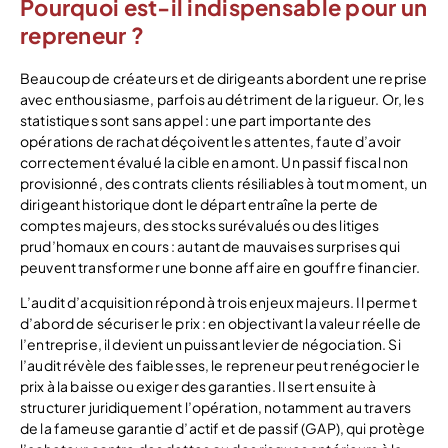
Pourquoi est-il indispensable pour un
repreneur ?
Beaucoup de créateurs et de dirigeants abordent une reprise
avec enthousiasme, parfois au détriment de la rigueur. Or, les
statistiques sont sans appel : une part importante des
opérations de rachat déçoivent les attentes, faute d’avoir
correctement évalué la cible en amont. Un passif fiscal non
provisionné, des contrats clients résiliables à tout moment, un
dirigeant historique dont le départ entraîne la perte de
comptes majeurs, des stocks surévalués ou des litiges
prud’homaux en cours : autant de mauvaises surprises qui
peuvent transformer une bonne affaire en gouffre financier.
L’audit d’acquisition répond à trois enjeux majeurs. Il permet
d’abord de sécuriser le prix : en objectivant la valeur réelle de
l’entreprise, il devient un puissant levier de négociation. Si
l’audit révèle des faiblesses, le repreneur peut renégocier le
prix à la baisse ou exiger des garanties. Il sert ensuite à
structurer juridiquement l’opération, notamment au travers
de la fameuse garantie d’actif et de passif (GAP), qui protège