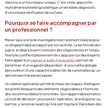
client ou à un fournisseur unique. C’est cette approche
multidimensionnelle qui distingue un véritable diagnostic
d’une simple vérification de surface.
Pourquoi se faire accompagner par
un professionnel ?
Mener seul une telle investigation est rarement réaliste pour
un dirigeant déjà accaparé par son activité. La technicité des
sujets, le délai souvent contraint des négociations et l’enjeu
financier justifient pleinement de s’appuyer sur des experts.
Faire appel à un
cabinet d’audit d’acquisition
permet de
bénéficier d’un regard indépendant, d’une méthodologie
éprouvée et d’une capacité à détecter des anomalies qu’un
œil non averti laisserait passer.
Un cabinet spécialisé sait hiérarchiser les risques, distinguer
les points bloquants des éléments négociables et formuler
des recommandations concrètes. Son rapport devient alors
un outil de décision : poursuivre l’opération, la renégocier ou,
parfois, y renoncer avant qu’il ne soit trop tard. Dans bien des