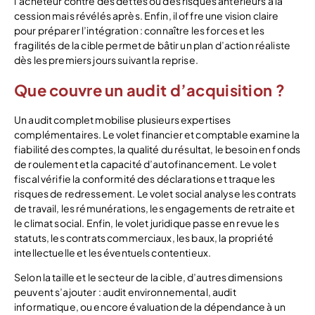
l’acheteur contre des dettes ou des risques antérieurs à la
cession mais révélés après. Enfin, il offre une vision claire
pour préparer l’intégration : connaître les forces et les
fragilités de la cible permet de bâtir un plan d’action réaliste
dès les premiers jours suivant la reprise.
Que couvre un audit d’acquisition ?
Un audit complet mobilise plusieurs expertises
complémentaires. Le volet financier et comptable examine la
fiabilité des comptes, la qualité du résultat, le besoin en fonds
de roulement et la capacité d’autofinancement. Le volet
fiscal vérifie la conformité des déclarations et traque les
risques de redressement. Le volet social analyse les contrats
de travail, les rémunérations, les engagements de retraite et
le climat social. Enfin, le volet juridique passe en revue les
statuts, les contrats commerciaux, les baux, la propriété
intellectuelle et les éventuels contentieux.
Selon la taille et le secteur de la cible, d’autres dimensions
peuvent s’ajouter : audit environnemental, audit
informatique, ou encore évaluation de la dépendance à un