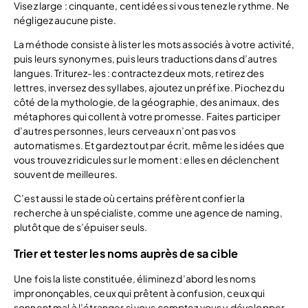
Visez large : cinquante, cent idées si vous tenez le rythme. Ne
négligez aucune piste.
La méthode consiste à lister les mots associés à votre activité,
puis leurs synonymes, puis leurs traductions dans d’autres
langues. Triturez-les : contractez deux mots, retirez des
lettres, inversez des syllabes, ajoutez un préfixe. Piochez du
côté de la mythologie, de la géographie, des animaux, des
métaphores qui collent à votre promesse. Faites participer
d’autres personnes, leurs cerveaux n’ont pas vos
automatismes. Et gardez tout par écrit, même les idées que
vous trouvez ridicules sur le moment : elles en déclenchent
souvent de meilleures.
C’est aussi le stade où certains préfèrent confier la
recherche à un spécialiste, comme une agence de naming,
plutôt que de s’épuiser seuls.
Trier et tester les noms auprès de sa cible
Une fois la liste constituée, éliminez d’abord les noms
imprononçables, ceux qui prêtent à confusion, ceux qui
sonnent mal à l’étranger si vous comptez vous y développer.