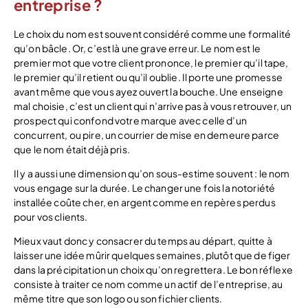
entreprise ?
Le choix du nom est souvent considéré comme une formalité
qu’on bâcle. Or, c’est là une grave erreur. Le nom est le
premier mot que votre client prononce, le premier qu’il tape,
le premier qu’il retient ou qu’il oublie. Il porte une promesse
avant même que vous ayez ouvert la bouche. Une enseigne
mal choisie, c’est un client qui n’arrive pas à vous retrouver, un
prospect qui confond votre marque avec celle d’un
concurrent, ou pire, un courrier de mise en demeure parce
que le nom était déjà pris.
Il y a aussi une dimension qu’on sous-estime souvent : le nom
vous engage sur la durée. Le changer une fois la notoriété
installée coûte cher, en argent comme en repères perdus
pour vos clients.
Mieux vaut donc y consacrer du temps au départ, quitte à
laisser une idée mûrir quelques semaines, plutôt que de figer
dans la précipitation un choix qu’on regrettera. Le bon réflexe
consiste à traiter ce nom comme un actif de l’entreprise, au
même titre que son logo ou son fichier clients.