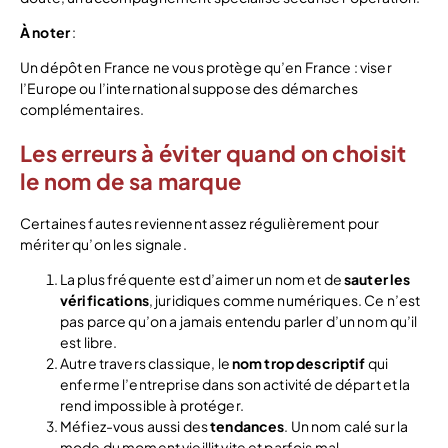
À noter
:
Un dépôt en France ne vous protège qu’en France : viser
l’Europe ou l’international suppose des démarches
complémentaires.
Les erreurs à éviter quand on choisit
le nom de sa marque
Certaines fautes reviennent assez régulièrement pour
mériter qu’on les signale.
La plus fréquente est d’aimer un nom et de
sauter les
vérifications
, juridiques comme numériques. Ce n’est
pas parce qu’on a jamais entendu parler d’un nom qu’il
est libre.
Autre travers classique, le
nom trop descriptif
qui
enferme l’entreprise dans son activité de départ et la
rend impossible à protéger.
Méfiez-vous aussi des
tendances
. Un nom calé sur la
mode du moment vieillit vite et parfois mal.