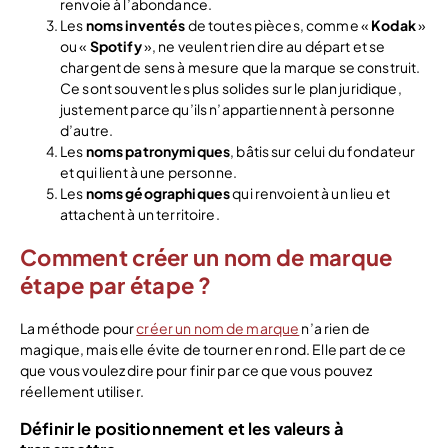
renvoie à l’abondance.
Les
noms inventés
de toutes pièces, comme «
Kodak
»
ou «
Spotify
», ne veulent rien dire au départ et se
chargent de sens à mesure que la marque se construit.
Ce sont souvent les plus solides sur le plan juridique,
justement parce qu’ils n’appartiennent à personne
d’autre.
Les
noms patronymiques
, bâtis sur celui du fondateur
et qui lient à une personne.
Les
noms géographiques
qui renvoient à un lieu et
attachent à un territoire.
Comment créer un nom de marque
étape par étape ?
La méthode pour
créer un nom de marque
n’a rien de
magique, mais elle évite de tourner en rond. Elle part de ce
que vous voulez dire pour finir par ce que vous pouvez
réellement utiliser.
Définir le positionnement et les valeurs à