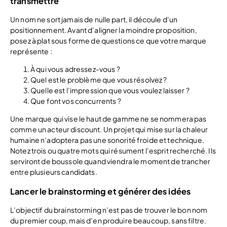
transmettre
Un nom ne sort jamais de nulle part, il découle d’un
positionnement. Avant d’aligner la moindre proposition,
posez à plat sous forme de questions ce que votre marque
représente :
À qui vous adressez-vous ?
Quel est le problème que vous résolvez ?
Quelle est l’impression que vous voulez laisser ?
Que font vos concurrents ?
Une marque qui vise le haut de gamme ne se nommera pas
comme un acteur discount. Un projet qui mise sur la chaleur
humaine n’adoptera pas une sonorité froide et technique.
Notez trois ou quatre mots qui résument l’esprit recherché. Ils
serviront de boussole quand viendra le moment de trancher
entre plusieurs candidats.
Lancer le brainstorming et générer des idées
L’objectif du brainstorming n’est pas de trouver le bon nom
du premier coup, mais d’en produire beaucoup, sans filtre.