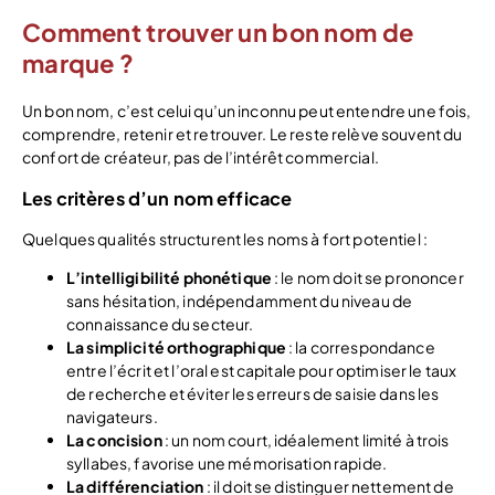
Comment trouver un bon nom de
marque ?
Un bon nom, c’est celui qu’un inconnu peut entendre une fois,
comprendre, retenir et retrouver. Le reste relève souvent du
confort de créateur, pas de l’intérêt commercial.
Les critères d’un nom efficace
Quelques qualités structurent les noms à fort potentiel :
L’intelligibilité phonétique
: le nom doit se prononcer
sans hésitation, indépendamment du niveau de
connaissance du secteur.
La simplicité orthographique
: la correspondance
entre l’écrit et l’oral est capitale pour optimiser le taux
de recherche et éviter les erreurs de saisie dans les
navigateurs.
La concision
: un nom court, idéalement limité à trois
syllabes, favorise une mémorisation rapide.
La différenciation
: il doit se distinguer nettement de