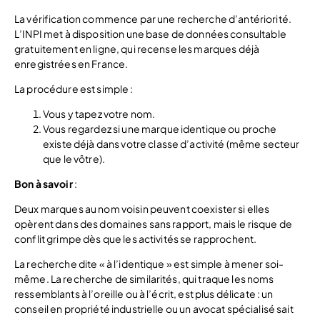
La vérification commence par une recherche d’antériorité.
L’INPI met à disposition une base de données consultable
gratuitement en ligne, qui recense les marques déjà
enregistrées en France.
La procédure est simple :
Vous y tapez votre nom.
Vous regardez si une marque identique ou proche
existe déjà dans votre classe d’activité (même secteur
que le vôtre).
Bon à savoir
:
Deux marques au nom voisin peuvent coexister si elles
opèrent dans des domaines sans rapport, mais le risque de
conflit grimpe dès que les activités se rapprochent.
La recherche dite « à l’identique » est simple à mener soi-
même. La recherche de similarités, qui traque les noms
ressemblants à l’oreille ou à l’écrit, est plus délicate : un
conseil en propriété industrielle ou un avocat spécialisé sait