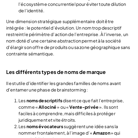
l’écosystème concurrentiel pour éviter toute dilution
de l’identité.
Une dimension stratégique supplémentaire doit être
intégrée : le potentiel d’évolution. Un nom trop descriptif
restreint le périmètre d’action de l’entreprise. À l’inverse, un
nom doté d’une certaine abstraction permet à la société
d’élargir son offre de produits ou sa zone géographique sans
contrainte sémantique.
Les différents types de noms de marque
Il est utile d’identifier les grandes familles de noms avant
d’entamer une phase de brainstorming :
Les
noms descriptifs
disent ce que fait l’entreprise,
comme «
Allociné
» ou «
Vente-privée
». Ils sont
faciles à comprendre, mais difficiles à protéger
juridiquement et vite étroits.
Les
noms évocateurs
suggèrent une idée sans la
nommer frontalement, à l’image d’«
Amazon
» qui