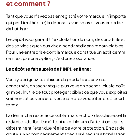
et comment ?
Tant que vous n’avez pas enregistré votre marque, n’importe
qui peut (en théorie) la déposer avant vous et vous interdire
de l’utiliser.
Le dépôt vous garantit l’exploitation du nom, des produits et
des services que vous visez, pendant dix ans renouvelables.
Pour une entreprise dont la marque constitue un actif central,
ce n’est pas une option, c’est une assurance.
Le dépôt se fait auprès de l’INPI, en ligne
:
Vous y désignez les classes de produits et services
concernés, en sachant que plus vous en cochez, plus le coût
grimpe. Inutile de tout protéger : ciblez ce que vous exploitez
vraiment et ce vers quoi vous comptez vous étendre à court
terme.
La démarche reste accessible, mais le choix des classes et la
rédaction du libellé méritent un minimum d’attention, car ils
déterminent l’étendue réelle de votre protection. En cas de
doute, un accompagnement spécialisé sécurise l’opération.