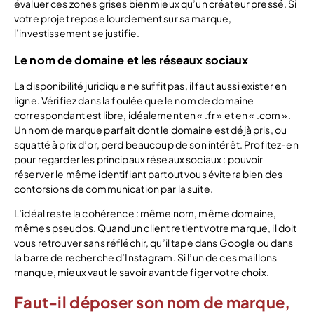
évaluer ces zones grises bien mieux qu’un créateur pressé. Si
votre projet repose lourdement sur sa marque,
l’investissement se justifie.
Le nom de domaine et les réseaux sociaux
La disponibilité juridique ne suffit pas, il faut aussi exister en
ligne. Vérifiez dans la foulée que le nom de domaine
correspondant est libre, idéalement en « .fr » et en « .com ».
Un nom de marque parfait dont le domaine est déjà pris, ou
squatté à prix d’or, perd beaucoup de son intérêt. Profitez-en
pour regarder les principaux réseaux sociaux : pouvoir
réserver le même identifiant partout vous évitera bien des
contorsions de communication par la suite.
L’idéal reste la cohérence : même nom, même domaine,
mêmes pseudos. Quand un client retient votre marque, il doit
vous retrouver sans réfléchir, qu’il tape dans Google ou dans
la barre de recherche d’Instagram. Si l’un de ces maillons
manque, mieux vaut le savoir avant de figer votre choix.
Faut-il déposer son nom de marque,