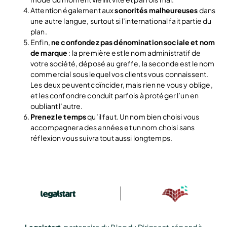
Attention également aux
sonorités malheureuses
dans
une autre langue, surtout si l’international fait partie du
plan.
Enfin,
ne confondez pas dénomination sociale et nom
de marque
: la première est le nom administratif de
votre société, déposé au greffe, la seconde est le nom
commercial sous lequel vos clients vous connaissent.
Les deux peuvent coïncider, mais rien ne vous y oblige,
et les confondre conduit parfois à protéger l’un en
oubliant l’autre.
Prenez le temps
qu’il faut. Un nom bien choisi vous
accompagnera des années et un nom choisi sans
réflexion vous suivra tout aussi longtemps.
Legalstart
, partenaire du Blog du Dirigeant, répond à