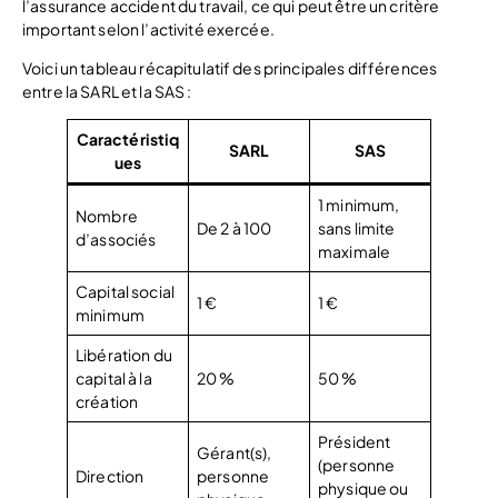
l’assurance accident du travail, ce qui peut être un critère
important selon l’activité exercée.
Voici un tableau récapitulatif des principales différences
entre la SARL et la SAS :
Caractéristiq
SARL
SAS
ues
1 minimum,
Nombre
De 2 à 100
sans limite
d’associés
maximale
Capital social
1 €
1 €
minimum
Libération du
capital à la
20 %
50 %
création
Président
Gérant(s),
(personne
Direction
personne
physique ou