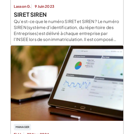
Lasson G.
9 Juin 2023
SIRET SIREN
Qu’est-ce que le numéro SIRET et SIREN ? Le numéro
SIREN (système d’identification, du répertoire des
Entreprises) est délivré à chaque entreprise par
l’INSEE lors de son immatriculation. Il est composé
d’une série unique de 9 chiffres. Ce numéro permet
d’identifier une entreprise. Le SIRET (système
d’identification du répertoire des établissements), lui,
est composé de […]
MANAGER