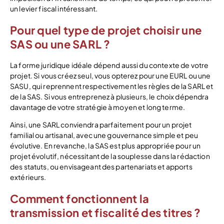
un levier fiscal intéressant.
Pour quel type de projet choisir une
SAS ou une SARL ?
La forme juridique idéale dépend aussi du contexte de votre
projet. Si vous créez seul, vous opterez pour une EURL ou une
SASU, qui reprennent respectivement les règles de la SARL et
de la SAS. Si vous entreprenez à plusieurs, le choix dépendra
davantage de votre stratégie à moyen et long terme.
Ainsi, une SARL conviendra parfaitement pour un projet
familial ou artisanal, avec une gouvernance simple et peu
évolutive. En revanche, la SAS est plus appropriée pour un
projet évolutif, nécessitant de la souplesse dans la rédaction
des statuts, ou envisageant des partenariats et apports
extérieurs.
Comment fonctionnent la
transmission et fiscalité des titres ?