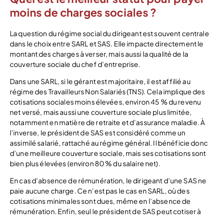
moins de charges sociales ?
La question du régime social du dirigeant est souvent centrale
dans le choix entre SARL et SAS. Elle impacte directement le
montant des charges à verser, mais aussi la qualité de la
couverture sociale du chef d’entreprise.
Dans une SARL, si le gérant est majoritaire, il est affilié au
régime des Travailleurs Non Salariés (TNS). Cela implique des
cotisations sociales moins élevées, environ 45 % du revenu
net versé, mais aussi une couverture sociale plus limitée,
notamment en matière de retraite et d’assurance maladie. À
l’inverse, le président de SAS est considéré comme un
assimilé salarié, rattaché au régime général. Il bénéficie donc
d’une meilleure couverture sociale, mais ses cotisations sont
bien plus élevées (environ 80 % du salaire net).
En cas d’absence de rémunération, le dirigeant d’une SAS ne
paie aucune charge. Ce n’est pas le cas en SARL, où des
cotisations minimales sont dues, même en l’absence de
rémunération. Enfin, seul le président de SAS peut cotiser à