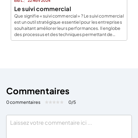
Eid L.
22 Nov 2024
Le suivi commercial
Que signifie « suivi commercial » ? Le suivi commercial
est un outil stratégique essentiel pour les entreprises
souhaitant améliorer leurs performances. Il englobe
des processus et des techniques permettant de
couvrir toutes les taches nécessaires à la réalisation
de ventes (du premier contact avec le prospect
jusqu’à la fidélisation du client). Un suivi commercial
bien structuré permet […]
Commentaires
0 commentaires
0
/5
Évaluez cet article:
Donner une note