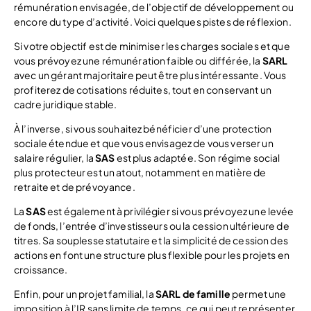
rémunération envisagée, de l’objectif de développement ou
encore du type d’activité. Voici quelques pistes de réflexion.
Si votre objectif est de minimiser les charges sociales et que
vous prévoyez une rémunération faible ou différée, la
SARL
avec un gérant majoritaire peut être plus intéressante. Vous
profiterez de cotisations réduites, tout en conservant un
cadre juridique stable.
À l’inverse, si vous souhaitez bénéficier d’une protection
sociale étendue et que vous envisagez de vous verser un
salaire régulier, la
SAS
est plus adaptée. Son régime social
plus protecteur est un atout, notamment en matière de
retraite et de prévoyance.
La
SAS
est également à privilégier si vous prévoyez une levée
de fonds, l’entrée d’investisseurs ou la cession ultérieure de
titres. Sa souplesse statutaire et la simplicité de cession des
actions en font une structure plus flexible pour les projets en
croissance.
Enfin, pour un projet familial, la
SARL de famille
permet une
imposition à l’IR sans limite de temps, ce qui peut représenter