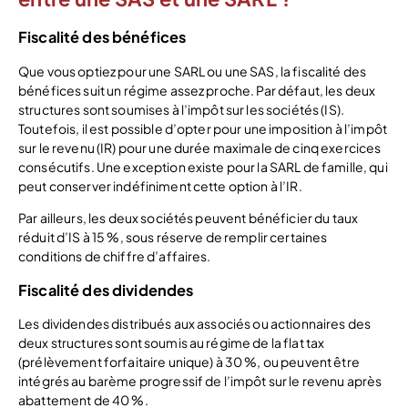
Fiscalité des bénéfices
Que vous optiez pour une SARL ou une SAS, la fiscalité des
bénéfices suit un régime assez proche. Par défaut, les deux
structures sont soumises à l’impôt sur les sociétés (IS).
Toutefois, il est possible d’opter pour une imposition à l’impôt
sur le revenu (IR) pour une durée maximale de cinq exercices
consécutifs. Une exception existe pour la SARL de famille, qui
peut conserver indéfiniment cette option à l’IR.
Par ailleurs, les deux sociétés peuvent bénéficier du taux
réduit d’IS à 15 %, sous réserve de remplir certaines
conditions de chiffre d’affaires.
Fiscalité des dividendes
Les dividendes distribués aux associés ou actionnaires des
deux structures sont soumis au régime de la flat tax
(prélèvement forfaitaire unique) à 30 %, ou peuvent être
intégrés au barème progressif de l’impôt sur le revenu après
abattement de 40 %.