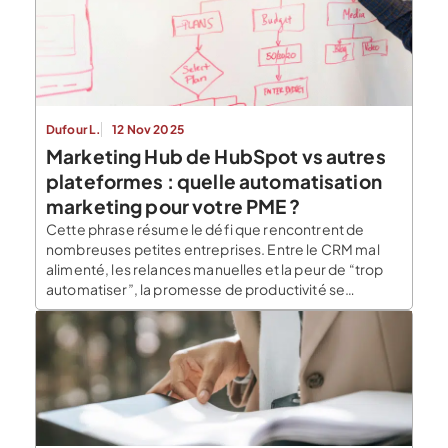
Dufour L.
12 Nov 2025
Marketing Hub de HubSpot vs autres
plateformes : quelle automatisation
marketing pour votre PME ?
Cette phrase résume le défi que rencontrent de
nombreuses petites entreprises. Entre le CRM mal
alimenté, les relances manuelles et la peur de “trop
automatiser”, la promesse de productivité se
transforme souvent en complexité. Pourtant, les
bénéfices sont réels : une bonne plateforme
d’automatisation marketing permet de centraliser la
donnée, aligner marketing et ventes, accélérer […]