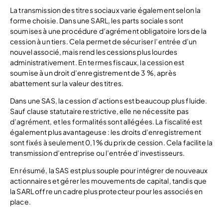
La transmission des titres sociaux varie également selon la
forme choisie. Dans une SARL, les parts sociales sont
soumises à une procédure d’agrément obligatoire lors de la
cession à un tiers. Cela permet de sécuriser l’entrée d’un
nouvel associé, mais rend les cessions plus lourdes
administrativement. En termes fiscaux, la cession est
soumise à un droit d’enregistrement de 3 %, après
abattement sur la valeur des titres.
Dans une SAS, la cession d’actions est beaucoup plus fluide.
Sauf clause statutaire restrictive, elle ne nécessite pas
d’agrément, et les formalités sont allégées. La fiscalité est
également plus avantageuse : les droits d’enregistrement
sont fixés à seulement 0,1 % du prix de cession. Cela facilite la
transmission d’entreprise ou l’entrée d’investisseurs.
En résumé, la SAS est plus souple pour intégrer de nouveaux
actionnaires et gérer les mouvements de capital, tandis que
la SARL offre un cadre plus protecteur pour les associés en
place.