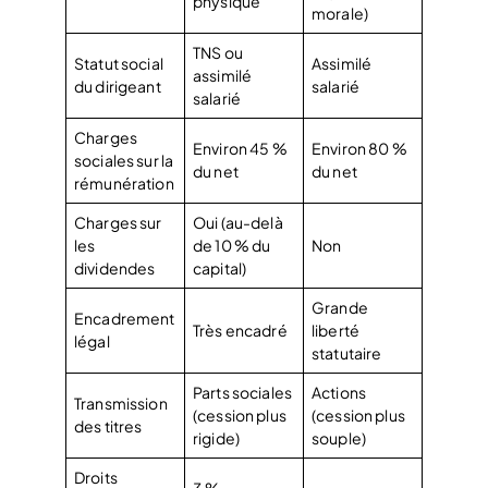
physique
morale)
TNS ou
Statut social
Assimilé
assimilé
du dirigeant
salarié
salarié
Charges
Environ 45 %
Environ 80 %
sociales sur la
du net
du net
rémunération
Charges sur
Oui (au-delà
les
de 10 % du
Non
dividendes
capital)
Grande
Encadrement
Très encadré
liberté
légal
statutaire
Parts sociales
Actions
Transmission
(cession plus
(cession plus
des titres
rigide)
souple)
Droits
3 %