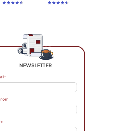
NEWSLETTER
ail*
énom
om