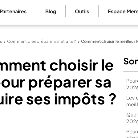
Partenaires
Blog
Outils
Espace Mem
és
Comment bien préparer sa retraite ?
Comment choisir le meilleur P
mment choisir le
So
pour préparer sa
Pour
202
uire ses impôts ?
Les c
meil
Quel
2026
Pour