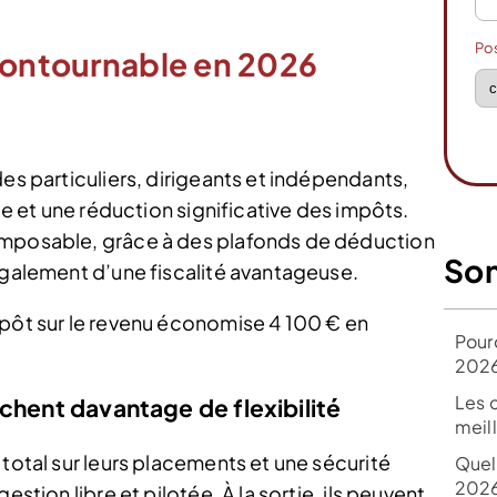
Po
ncontournable en 2026
des particuliers, dirigeants et indépendants,
ite et une réduction significative des impôts.
imposable, grâce à des plafonds de déduction
So
également d’une fiscalité avantageuse.
mpôt sur le revenu économise 4 100 € en
Pour
202
Les c
chent davantage de flexibilité
meil
 total sur leurs placements et une sécurité
Quel
2026
estion libre et pilotée. À la sortie, ils peuvent