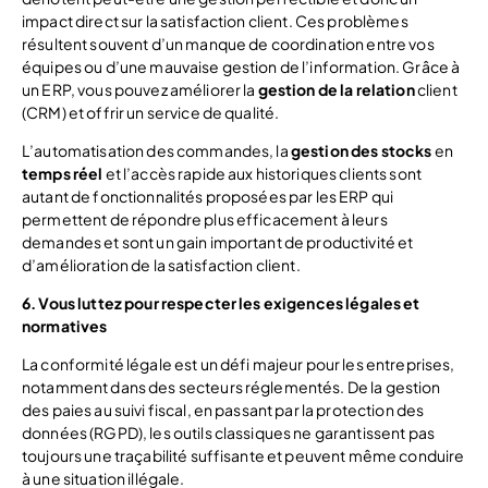
impact direct sur la satisfaction client. Ces problèmes
résultent souvent d’un manque de coordination entre vos
équipes ou d’une mauvaise gestion de l’information. Grâce à
un ERP, vous pouvez améliorer la
gestion de la relation
client
(CRM) et offrir un service de qualité.
L’automatisation des commandes, la
gestion des stocks
en
temps réel
et l’accès rapide aux historiques clients sont
autant de fonctionnalités proposées par les ERP qui
permettent de répondre plus efficacement à leurs
demandes et sont un gain important de productivité et
d’amélioration de la satisfaction client.
6. Vous luttez pour respecter les exigences légales et
normatives
La conformité légale est un défi majeur pour les entreprises,
notamment dans des secteurs réglementés. De la gestion
des paies au suivi fiscal, en passant par la protection des
données (RGPD), les outils classiques ne garantissent pas
toujours une traçabilité suffisante et peuvent même conduire
à une situation illégale.