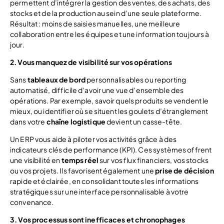
permettent d’intégrer la gestion des ventes, des achats, des
stocks et de la production au sein d’une seule plateforme.
Résultat : moins de saisies manuelles, une meilleure
collaboration entre les équipes et une information toujours à
jour.
2. Vous manquez de visibilité sur vos opérations
Sans
tableaux de bord
personnalisables ou reporting
automatisé, difficile d’avoir une vue d’ensemble des
opérations. Par exemple, savoir quels produits se vendent le
mieux, ou identifier où se situent les goulets d’étranglement
dans votre
chaîne logistique
devient un casse-tête.
Un ERP vous aide à piloter vos activités grâce à des
indicateurs clés de performance (KPI). Ces systèmes offrent
une visibilité en
temps réel
sur vos flux financiers, vos stocks
ou vos projets. Ils favorisent également une
prise de décision
rapide et éclairée, en consolidant toutes les informations
stratégiques sur une interface personnalisable à votre
convenance.
3. Vos processus sont inefficaces et chronophages