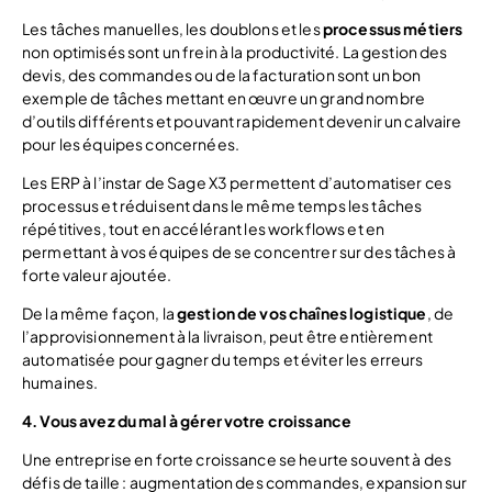
Les tâches manuelles, les doublons et les
processus métiers
non optimisés sont un frein à la productivité. La gestion des
devis, des commandes ou de la facturation sont un bon
exemple de tâches mettant en œuvre un grand nombre
d’outils différents et pouvant rapidement devenir un calvaire
pour les équipes concernées.
Les ERP à l’instar de Sage X3 permettent d’automatiser ces
processus et réduisent dans le même temps les tâches
répétitives, tout en accélérant les workflows et en
permettant à vos équipes de se concentrer sur des tâches à
forte valeur ajoutée.
De la même façon, la
gestion de vos chaînes logistique
, de
l’approvisionnement à la livraison, peut être entièrement
automatisée pour gagner du temps et éviter les erreurs
humaines.
4. Vous avez du mal à gérer votre croissance
Une entreprise en forte croissance se heurte souvent à des
défis de taille : augmentation des commandes, expansion sur