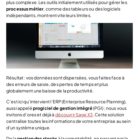
plus complexe. Les outils initialement utilisés pour gérer les
processus métier
, comme des tableurs ou des logiciels
indépendants, montrent vite leurs limites.
Résultat : vos données sont dispersées, vous faites face à
des erreurs de saisie, des pertes de temps et plus
globalement une baisse de la productivité.
C’est ici qu’intervient l’ERP (Enterprise Resource Planning),
aussi appelé
progiciel de gestion intégré
(PGI) ; nous vous
invitons d’ores et déjà à
découvrir Sage X3
. Cette solution
centralise toutes les informations de votre entreprise au sein
d’un système unique.
De la
gestion des stocks
à la comptabilité, en passant par la