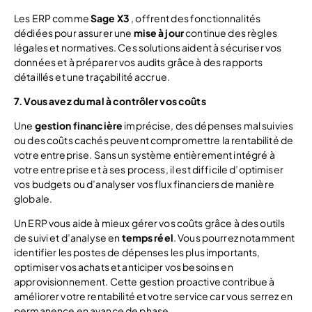
Les ERP comme
Sage X3
, offrent des fonctionnalités
dédiées pour assurer une
mise à jour
continue des règles
légales et normatives. Ces solutions aident à sécuriser vos
données et à préparer vos audits grâce à des rapports
détaillés et une traçabilité accrue.
7. Vous avez du mal à contrôler vos coûts
Une
gestion financière
imprécise, des dépenses mal suivies
ou des coûts cachés peuvent compromettre la rentabilité de
votre entreprise. Sans un système entièrement intégré à
votre entreprise et à ses process, il est difficile d’optimiser
vos budgets ou d’analyser vos flux financiers de manière
globale.
Un ERP vous aide à mieux gérer vos coûts grâce à des outils
de suivi et d’analyse en
temps réel
. Vous pourrez notamment
identifier les postes de dépenses les plus importants,
optimiser vos achats et anticiper vos besoins en
approvisionnement. Cette gestion proactive contribue à
améliorer votre rentabilité et votre service car vous serrez en
permanence en avance de phase.