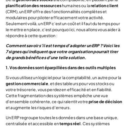
planification des ressources
humaines ou la
relation client
(CRM), un ERP offre des fonctionnalités complètes et
modulaires pour piloter efficacement votre activité.
Seulement voilà, un ERP c’est un coût et il faut du temps pour
le mettre en place, c’est pourquoi ici, nous allons vous aider à
répondre à cette question :
Comment savoir s’il est temps d’adopter un ERP ? Voici les
7 signes qui indiquent que votre organisation pourrait tirer
de grands bénéfices d’une telle solution.
1. Vos données sont éparpillées dans des outils multiples
Si vous utilisez un logiciel pour la comptabilité, un autre pour la
gestion commerciale
, et des tableurs pour vos stocks ou
votre trésorerie, vous perdez en efficacité et en fiabilité.
Cette fragmentation des systèmes empêche une vue
d’ensemble cohérente, ce qui ralentit votre
prise de décision
et augmente les risques d’erreurs.
Un ERP regroupe toutes les données dans une base unique,
centralisée et accessible en
temps réel
. Ces systèmes