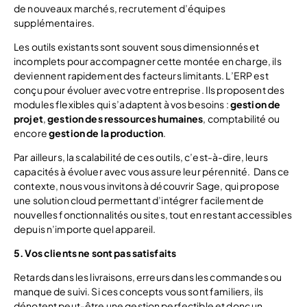
de nouveaux marchés, recrutement d’équipes
supplémentaires.
Les outils existants sont souvent sous dimensionnés et
incomplets pour accompagner cette montée en charge, ils
deviennent rapidement des facteurs limitants. L’ERP est
conçu pour évoluer avec votre entreprise. Ils proposent des
modules flexibles qui s’adaptent à vos besoins :
gestion de
projet
,
gestion des ressources humaines
, comptabilité ou
encore
gestion de la production
.
Par ailleurs, la scalabilité de ces outils, c’est-à-dire, leurs
capacités à évoluer avec vous assure leur pérennité. Dans ce
contexte, nous vous invitons à découvrir Sage, qui propose
une solution cloud permettant d’intégrer facilement de
nouvelles fonctionnalités ou sites, tout en restant accessibles
depuis n’importe quel appareil.
5. Vos clients ne sont pas satisfaits
Retards dans les livraisons, erreurs dans les commandes ou
manque de suivi. Si ces concepts vous sont familiers, ils
dénotent peut-être une gestion perfectible et donc un