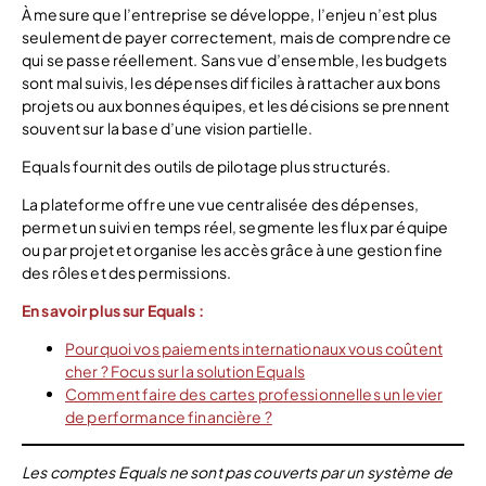
À mesure que l’entreprise se développe, l’enjeu n’est plus
seulement de payer correctement, mais de comprendre ce
qui se passe réellement. Sans vue d’ensemble, les budgets
sont mal suivis, les dépenses difficiles à rattacher aux bons
projets ou aux bonnes équipes, et les décisions se prennent
souvent sur la base d’une vision partielle.
Equals fournit des outils de pilotage plus structurés.
La plateforme offre une vue centralisée des dépenses,
permet un suivi en temps réel, segmente les flux par équipe
ou par projet et organise les accès grâce à une gestion fine
des rôles et des permissions.
En savoir plus sur Equals :
Pourquoi vos paiements internationaux vous coûtent
cher ? Focus sur la solution Equals
Comment faire des cartes professionnelles un levier
de performance financière ?
Les comptes Equals ne sont pas couverts par un système de