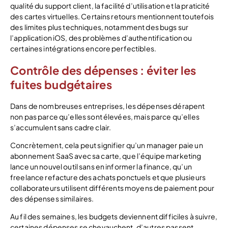
qualité du support client, la facilité d’utilisation et la praticité
des cartes virtuelles. Certains retours mentionnent toutefois
des limites plus techniques, notamment des bugs sur
l’application iOS, des problèmes d’authentification ou
certaines intégrations encore perfectibles.
Contrôle des dépenses : éviter les
fuites budgétaires
Dans de nombreuses entreprises, les dépenses dérapent
non pas parce qu’elles sont élevées, mais parce qu’elles
s’accumulent sans cadre clair.
Concrètement, cela peut signifier qu’un manager paie un
abonnement SaaS avec sa carte, que l’équipe marketing
lance un nouvel outil sans en informer la finance, qu’un
freelance refacture des achats ponctuels et que plusieurs
collaborateurs utilisent différents moyens de paiement pour
des dépenses similaires.
Au fil des semaines, les budgets deviennent difficiles à suivre,
certaines dépenses se chevauchent, d’autres passent