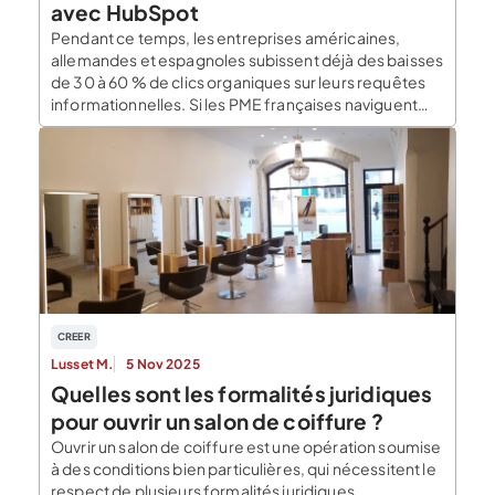
avec HubSpot
Pendant ce temps, les entreprises américaines,
allemandes et espagnoles subissent déjà des baisses
de 30 à 60 % de clics organiques sur leurs requêtes
informationnelles. Si les PME françaises naviguent
encore dans un environnement relativement stable,
cette stabilité est temporaire. Pourquoi le retard
français change-t-il concrètement la donne ? La
France bénéficie d’une fenêtre d’action de […]
CREER
Lusset M.
5 Nov 2025
Quelles sont les formalités juridiques
pour ouvrir un salon de coiffure ?
Ouvrir un salon de coiffure est une opération soumise
à des conditions bien particulières, qui nécessitent le
respect de plusieurs formalités juridiques,