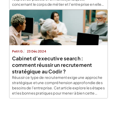
concernant le corps de métier et l’entreprise en elle-
même. En effet, la loi impose plusieurs conditions
liées à l’exercice de l’activité de coiffure, comme
l’obtention d’un diplôme. Il est également nécessaire
d’avoir un […]
Petit G.
23 Déc 2024
​​Cabinet d’executive search :
comment réussir un recrutement
stratégique au Codir ?
Réussir ce type de recrutement exige une approche
stratégique et une compréhension approfondie des
besoins de l’entreprise. Cet article explore les étapes
et les bonnes pratiques pour mener à bien cette
mission délicate, et met en lumière les avantages à
faire appel à un cabinet d’executive search pour
recruter le profil idéal pour votre Codir. […]