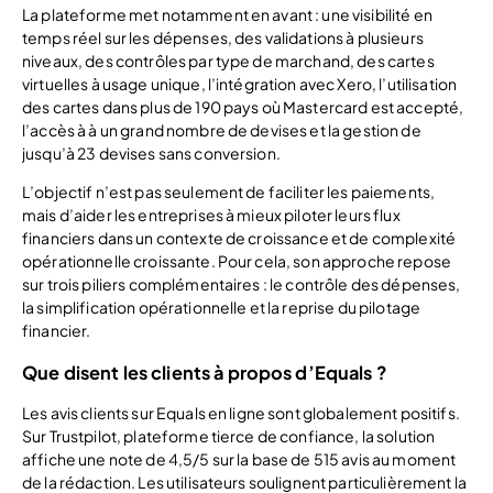
La plateforme met notamment en avant : une visibilité en
temps réel sur les dépenses, des validations à plusieurs
niveaux, des contrôles par type de marchand, des cartes
virtuelles à usage unique, l’intégration avec Xero, l’utilisation
des cartes dans plus de 190 pays où Mastercard est accepté,
l’accès à à un grand nombre de devises et la gestion de
jusqu’à 23 devises sans conversion.
L’objectif n’est pas seulement de faciliter les paiements,
mais d’aider les entreprises à mieux piloter leurs flux
financiers dans un contexte de croissance et de complexité
opérationnelle croissante. Pour cela, son approche repose
sur trois piliers complémentaires : le contrôle des dépenses,
la simplification opérationnelle et la reprise du pilotage
financier.
Que disent les clients à propos d’Equals ?
Les avis clients sur Equals en ligne sont globalement positifs.
Sur Trustpilot, plateforme tierce de confiance, la solution
affiche une note de 4,5/5 sur la base de 515 avis au moment
de la rédaction. Les utilisateurs soulignent particulièrement la