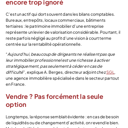
encore trop ignoré
C’est un actif qui dort souvent dans les bilans comptables.
Bureaux, entrepôts, locaux commerciaux, bâtiments
tertiaires : le patrimoine immobilier d’une entreprise
représente un levier de valorisation considérable. Pourtant, il
reste parfois négligé au profit d’une vision à court terme
centrée sur la rentabilité opérationnelle.
“
Aujourd’hui, beaucoup de dirigeants ne réalisent pas que
leur immobilier professionnel est une richesse à activer
stratégiquement, pas seulement à céder en cas de
difficulté
”, explique A. Berges, directeur adjoint chez
SGL
,
une agence immobilière spécialisée dans le secteur partout
en France.
Vendre ? Pas forcément la seule
option
Longtemps, la réponse semblait évidente : en cas de besoin
de liquidités ou de changement d’activité, on revend le bien.