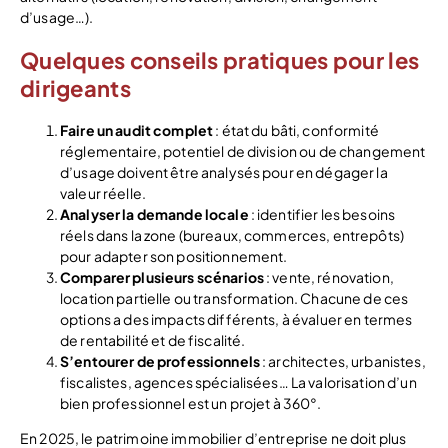
d’usage…).
Quelques conseils pratiques pour les
dirigeants
Faire un audit complet
: état du bâti, conformité
réglementaire, potentiel de division ou de changement
d’usage doivent être analysés pour en dégager la
valeur réelle.
Analyser la demande locale
: identifier les besoins
réels dans la zone (bureaux, commerces, entrepôts)
pour adapter son positionnement.
Comparer plusieurs scénarios
: vente, rénovation,
location partielle ou transformation. Chacune de ces
options a des impacts différents, à évaluer en termes
de rentabilité et de fiscalité.
S’entourer de professionnels
: architectes, urbanistes,
fiscalistes, agences spécialisées… La valorisation d’un
bien professionnel est un projet à 360°.
En 2025, le patrimoine immobilier d’entreprise ne doit plus