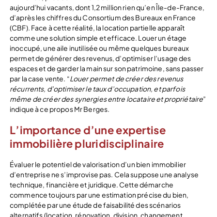
aujourd’hui vacants, dont 1,2 million rien qu’en Île-de-France,
d’après les chiffres du Consortium des Bureaux en France
(CBF). Face à cette réalité, la location partielle apparaît
comme une solution simple et efficace. Louer un étage
inoccupé, une aile inutilisée ou même quelques bureaux
permet de générer des revenus, d’optimiser l’usage des
espaces et de garder la main sur son patrimoine, sans passer
par la case vente. “
Louer permet de créer des revenus
récurrents, d’optimiser le taux d’occupation, et parfois
même de créer des synergies entre locataire et propriétaire
”
indique à ce propos Mr Berges.
L’importance d’une expertise
immobilière pluridisciplinaire
Évaluer le potentiel de valorisation d’un bien immobilier
d’entreprise ne s’improvise pas. Cela suppose une analyse
technique, financière et juridique. Cette démarche
commence toujours par une estimation précise du bien,
complétée par une étude de faisabilité des scénarios
alternatifs (location, rénovation, division, changement