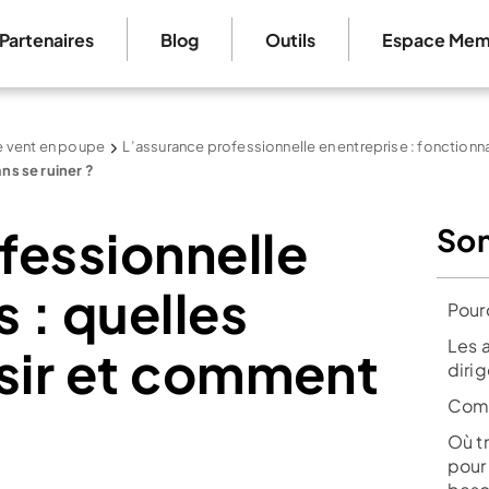
Partenaires
Blog
Outils
Espace Mem
le vent en poupe
L’assurance professionnelle en entreprise : fonctionn
ns se ruiner ?
fessionnelle
So
 : quelles
Pourq
Les 
isir et comment
diri
Comm
Où t
pour