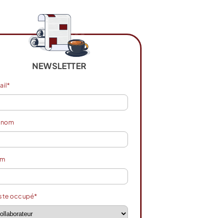
NEWSLETTER
ail*
énom
om
ste occupé*