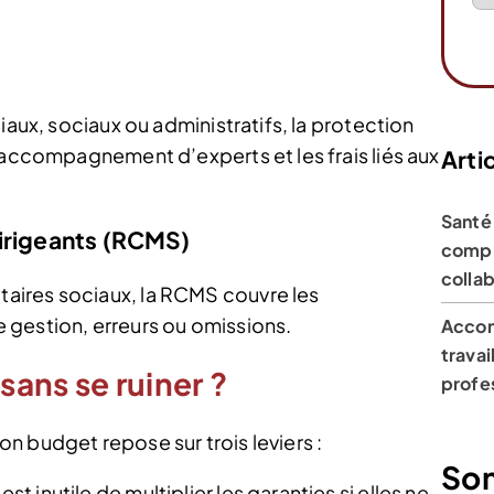
iaux, sociaux ou administratifs, la protection
’accompagnement d’experts et les frais liés aux
Artic
Santé
dirigeants (RCMS)
compr
colla
aires sociaux, la RCMS couvre les
 gestion, erreurs ou omissions.
Accom
travai
ans se ruiner ?
profe
n budget repose sur trois leviers :
So
st inutile de multiplier les garanties si elles ne