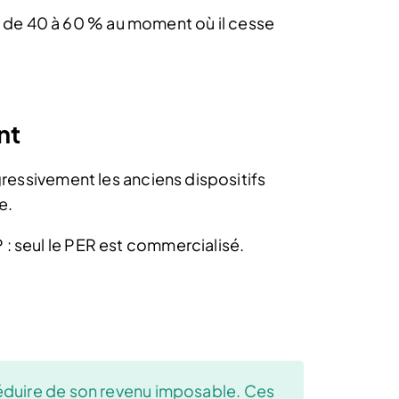
ter de 40 à 60 % au moment où il cesse
nt
gressivement les anciens dispositifs
e.
: seul le PER est commercialisé.
déduire de son revenu imposable. Ces