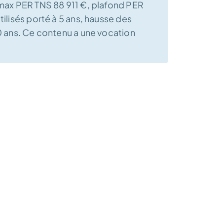
d max PER TNS 88 911 €, plafond PER
ilisés porté à 5 ans, hausse des
70 ans. Ce contenu a une vocation