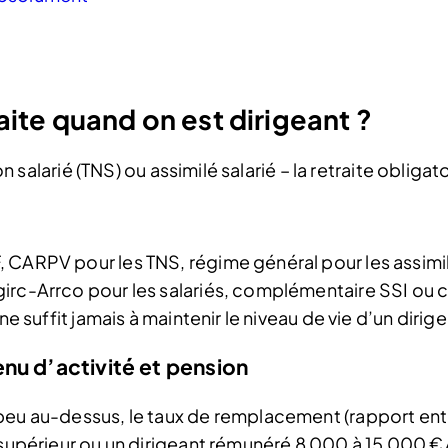
aite quand on est dirigeant ?
 non salarié (TNS) ou assimilé salarié – la retraite obl
CARPV pour les TNS, régime général pour les assimilé
irc-Arrco pour les salariés, complémentaire SSI ou c
 ne suffit jamais à maintenir le niveau de vie d’un di
nu d’activité et pension
peu au-dessus, le taux de remplacement (rapport entre
e supérieur ou un dirigeant rémunéré 8 000 à 15 000 