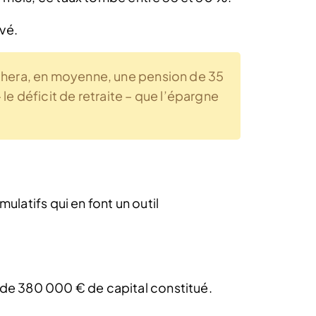
evé.
chera, en moyenne, une pension de 35
le déficit de retraite – que l’épargne
ulatifs qui en font un outil
de 380 000 € de capital constitué.