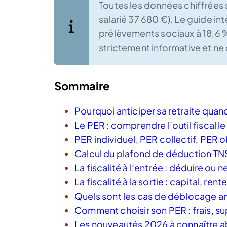
Toutes les données chiffrées 
salarié 37 680 €). Le guide in
prélèvements sociaux à 18,6 %
strictement informative et ne
Sommaire
Pourquoi anticiper sa retraite quand
Le PER : comprendre l’outil fiscal le
PER individuel, PER collectif, PER o
Calcul du plafond de déduction TNS
La fiscalité à l’entrée : déduire ou 
La fiscalité à la sortie : capital, ren
Quels sont les cas de déblocage an
Comment choisir son PER : frais, s
Les nouveautés 2026 à connaître 