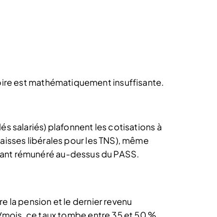
igatoire est mathématiquement insuffisante.
s salariés) plafonnent les cotisations à
aisses libérales pour les TNS), même
rigeant rémunéré au-dessus du PASS.
 la pension et le dernier revenu
€/mois, ce taux tombe entre 35 et 50 %.