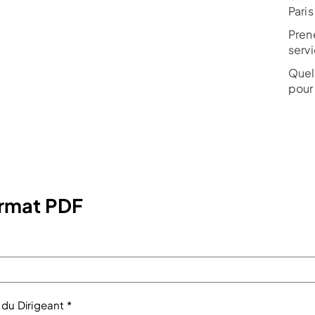
Paris
Pren
serv
Quell
pour
format PDF
 du Dirigeant *