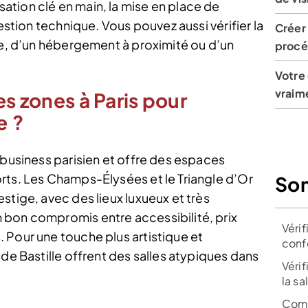
tion clé en main, la mise en place de
gestion technique. Vous pouvez aussi vérifier la
Créer
ce, d’un hébergement à proximité ou d’un
procé
Votre
vraime
es zones à Paris pour
e ?
 business parisien et offre des espaces
rts. Les Champs-Élysées et le Triangle d’Or
So
stige, avec des lieux luxueux et très
 bon compromis entre accessibilité, prix
Vérif
 Pour une touche plus artistique et
conf
 de Bastille offrent des salles atypiques dans
Véri
la s
Comb