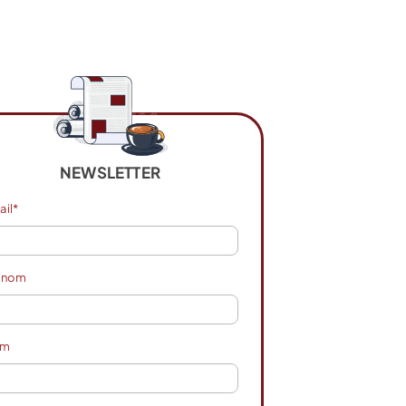
NEWSLETTER
ail*
énom
om