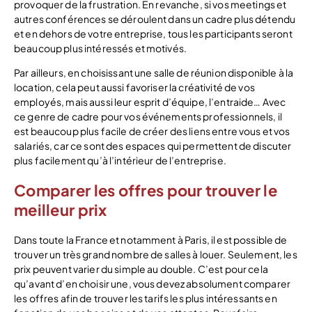
provoquer de la frustration. En revanche, si vos meetings et
autres conférences se déroulent dans un cadre plus détendu
et en dehors de votre entreprise, tous les participants seront
beaucoup plus intéressés et motivés.
Par ailleurs, en choisissant une salle de réunion disponible à la
location, cela peut aussi favoriser la créativité de vos
employés, mais aussi leur esprit d’équipe, l’entraide… Avec
ce genre de cadre pour vos événements professionnels, il
est beaucoup plus facile de créer des liens entre vous et vos
salariés, car ce sont des espaces qui permettent de discuter
plus facilement qu’à l’intérieur de l’entreprise.
Comparer les offres pour trouver le
meilleur prix
Dans toute la France et notamment à Paris, il est possible de
trouver un très grand nombre de salles à louer. Seulement, les
prix peuvent varier du simple au double. C’est pour cela
qu’avant d’en choisir une, vous devez absolument comparer
les offres afin de trouver les tarifs les plus intéressants en