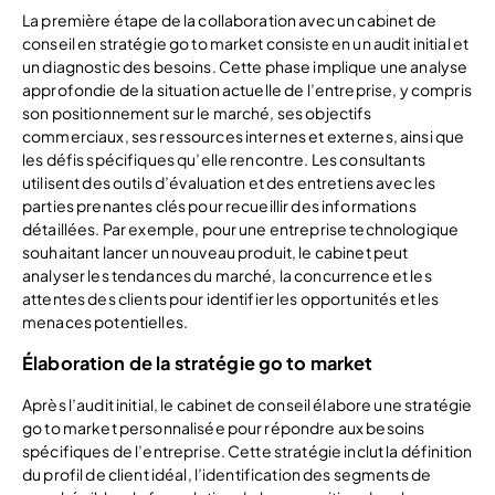
La première étape de la collaboration avec un cabinet de
conseil en stratégie go to market consiste en un audit initial et
un diagnostic des besoins. Cette phase implique une analyse
approfondie de la situation actuelle de l’entreprise, y compris
son positionnement sur le marché, ses objectifs
commerciaux, ses ressources internes et externes, ainsi que
les défis spécifiques qu’elle rencontre. Les consultants
utilisent des outils d’évaluation et des entretiens avec les
parties prenantes clés pour recueillir des informations
détaillées. Par exemple, pour une entreprise technologique
souhaitant lancer un nouveau produit, le cabinet peut
analyser les tendances du marché, la concurrence et les
attentes des clients pour identifier les opportunités et les
menaces potentielles.
Élaboration de la stratégie go to market
Après l’audit initial, le cabinet de conseil élabore une stratégie
go to market personnalisée pour répondre aux besoins
spécifiques de l’entreprise. Cette stratégie inclut la définition
du profil de client idéal, l’identification des segments de