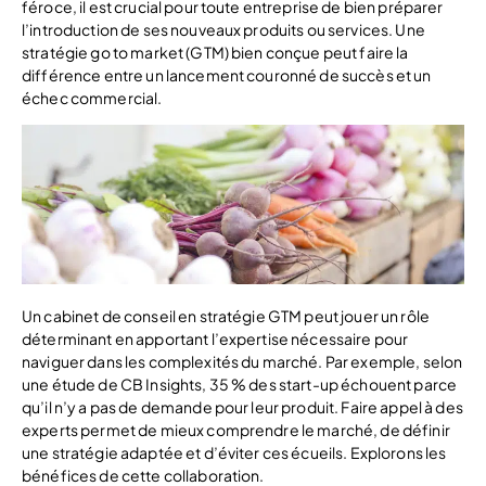
féroce, il est crucial pour toute entreprise de bien préparer
l’introduction de ses nouveaux produits ou services. Une
stratégie go to market (GTM) bien conçue peut faire la
différence entre un lancement couronné de succès et un
échec commercial.
Un cabinet de conseil en stratégie GTM peut jouer un rôle
déterminant en apportant l’expertise nécessaire pour
naviguer dans les complexités du marché. Par exemple, selon
une étude de CB Insights, 35 % des start-up échouent parce
qu’il n’y a pas de demande pour leur produit. Faire appel à des
experts permet de mieux comprendre le marché, de définir
une stratégie adaptée et d’éviter ces écueils. Explorons les
bénéfices de cette collaboration.