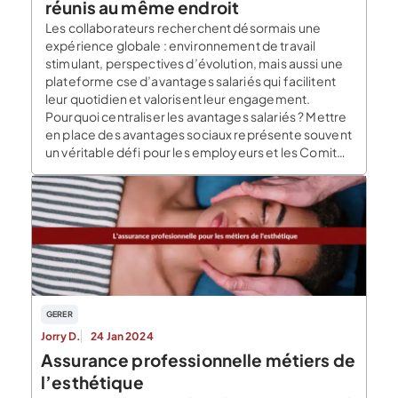
réunis au même endroit
Les collaborateurs recherchent désormais une
expérience globale : environnement de travail
stimulant, perspectives d’évolution, mais aussi une
plateforme cse d’avantages salariés qui facilitent
leur quotidien et valorisent leur engagement.
Pourquoi centraliser les avantages salariés ? Mettre
en place des avantages sociaux représente souvent
un véritable défi pour les employeurs et les Comités
Sociaux et Économiques […]
GERER
Jorry D.
24 Jan 2024
Assurance professionnelle métiers de
l’esthétique