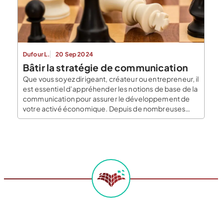
learning pour les entrepreneurs à l’étranger. Le
concept d’incubateur […]
Dufour L.
20 Sep 2024
Bâtir la stratégie de communication
Que vous soyez dirigeant, créateur ou entrepreneur, il
est essentiel d’appréhender les notions de base de la
communication pour assurer le développement de
votre activé économique. Depuis de nombreuses
années les communiquant on étudié le
comportement de consommateurs au travers du
marketing et plus précieusement du marketing mix
pour adapter la stratégie des entreprise aux marché
[…]