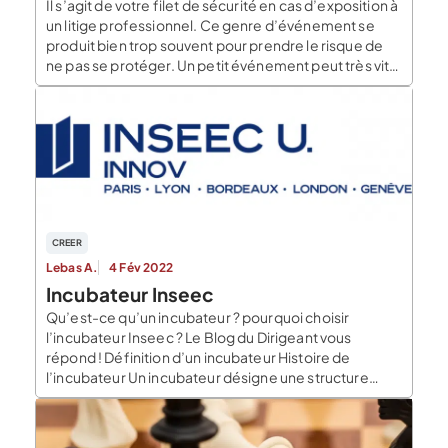
Il s’agit de votre filet de sécurité en cas d’exposition à
un litige professionnel. Ce genre d’événement se
produit bien trop souvent pour prendre le risque de
ne pas se protéger. Un petit événement peut très vite
mettre en danger votre activité. Votre réputation ainsi
que vos finances peuvent en prendre un coup, ce qui
serait […]
CREER
Lebas A.
4 Fév 2022
Incubateur Inseec
Qu’est-ce qu’un incubateur ? pourquoi choisir
l’incubateur Inseec ? Le Blog du Dirigeant vous
répond ! Définition d’un incubateur Histoire de
l’incubateur Un incubateur désigne une structure
d’accueil et de soutien à l’entrepreneuriat. En
général, cet accueil est physique. Néanmoins des
incubateurs entièrement digitalisée proposent du e-