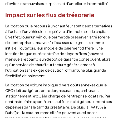
d’éviter les mauvaises surprises et d’améliorer la rentabilité.
Impact sur les flux de trésorerie
La location ou le recours à un chauffeur sont deux alternatives
à l’achat d’un véhicule, ce qui évite d’immobiliser du capital.
En effet, louer un véhicule permet de préserver la trésorerie
de l’entreprise sans avoir à décaisser une grosse somme
initiale. Toutefois, leur modèle de paiement diffère : une
location longue durée entraîne des loyers fixes (souvent
mensuels) et parfois un dépôt de garantie conséquent, alors
qu’un service de chauffeur facture généralement à
l’utilisation sans exiger de caution, offrant une plus grande
flexibilité de paiement.
La location de voiture implique divers coûts annexes que le
CFO doit budgéter : entretien, assurances, carburant,
stationnement, etc., à la charge de l’entreprise locataire. Par
contraste, faire appel à un chauffeur inclut généralement ces
dépenses dans le tarif du prestataire. De plus, la TVA (5% à
Dubaï) ou la caution immobilisée peuvent aussi peser