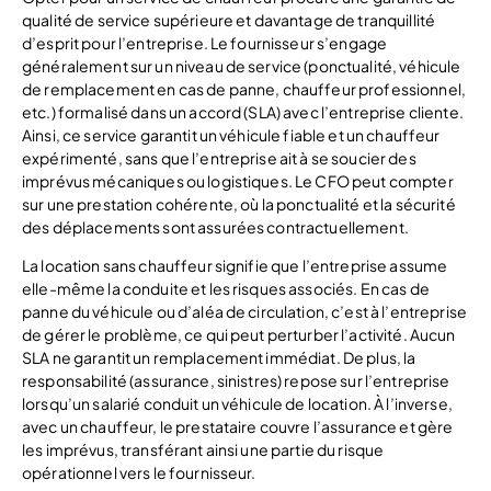
qualité de service supérieure et davantage de tranquillité
d’esprit pour l’entreprise. Le fournisseur s’engage
généralement sur un niveau de service (ponctualité, véhicule
de remplacement en cas de panne, chauffeur professionnel,
etc.) formalisé dans un accord (SLA) avec l’entreprise cliente.
Ainsi, ce service garantit un véhicule fiable et un chauffeur
expérimenté, sans que l’entreprise ait à se soucier des
imprévus mécaniques ou logistiques. Le CFO peut compter
sur une prestation cohérente, où la ponctualité et la sécurité
des déplacements sont assurées contractuellement.
La location sans chauffeur signifie que l’entreprise assume
elle-même la conduite et les risques associés. En cas de
panne du véhicule ou d’aléa de circulation, c’est à l’entreprise
de gérer le problème, ce qui peut perturber l’activité. Aucun
SLA ne garantit un remplacement immédiat. De plus, la
responsabilité (assurance, sinistres) repose sur l’entreprise
lorsqu’un salarié conduit un véhicule de location. À l’inverse,
avec un chauffeur, le prestataire couvre l’assurance et gère
les imprévus, transférant ainsi une partie du risque
opérationnel vers le fournisseur.