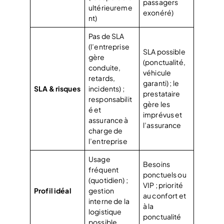
passagers
ultérieureme
exonéré)
nt)
Pas de SLA
(l’entreprise
SLA possible
gère
(ponctualité,
conduite,
véhicule
retards,
garanti) ; le
SLA & risques
incidents) ;
prestataire
responsabilit
gère les
é et
imprévus et
assurance à
l’assurance
charge de
l’entreprise
Usage
Besoins
fréquent
ponctuels ou
(quotidien) ;
VIP ; priorité
Profil idéal
gestion
au confort et
interne de la
à la
logistique
ponctualité
possible