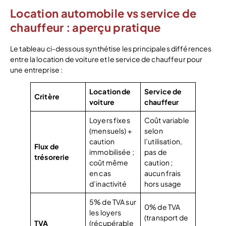
Location automobile vs service de
chauffeur : aperçu pratique
Le tableau ci-dessous synthétise les principales différences
entre la location de voiture et le service de chauffeur pour
une entreprise :
Location de
Service de
Critère
voiture
chauffeur
Loyers fixes
Coût variable
(mensuels) +
selon
caution
l’utilisation,
Flux de
immobilisée ;
pas de
trésorerie
coût même
caution ;
en cas
aucun frais
d’inactivité
hors usage
5% de TVA sur
0% de TVA
les loyers
(transport de
TVA
(récupérable