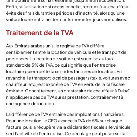
temporairement sur la trésorerie jusqu’à leur récupération.
Enfin, si l’utilisation est occasionnelle, recourir à un chauffeur
évite des frais durant les périodes d’inactivité, alors qu’une
voiture louée entraîne des coûts même les jours non utilisés.
Traitement de la TVA
Aux Émirats arabes unis, le régime de TVA diffère
sensiblement entre la location de véhicule et le transport de
personnes. La location de voiture est soumise au taux
standard de 5% de TVA, ce qui signifie que l’entreprise
locataire paiera cette taxe sur les factures de location. En
revanche, le transport local de passagers (taxis, voitures avec
chauffeur, etc.) est exonéré de TVA en vertu de la loi fiscale
émiratie. Concrètement, un prestataire de chauffeur à Dubaï
n’appliquera pas de TVA sur sa prestation, contrairement à
une agence de location.
La différence de TVA entraîne des implications financières.
Pour une location, le CFO avance la TVA de 5% sur chaque
facture, puis la récupère via la déclaration fiscale si le véhicule
sert l’activité de l’entreprise. Ce décalage peut peser sur la