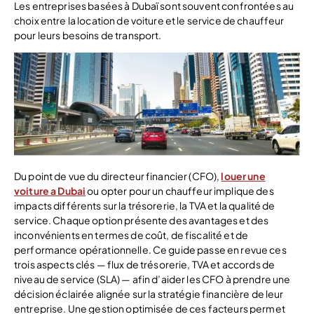
Les entreprises basées à Dubaï sont souvent confrontées au
choix entre la location de voiture et le service de chauffeur
pour leurs besoins de transport.
Du point de vue du directeur financier (CFO),
louer une
voiture a Dubai
ou opter pour un chauffeur implique des
impacts différents sur la trésorerie, la TVA et la qualité de
service. Chaque option présente des avantages et des
inconvénients en termes de coût, de fiscalité et de
performance opérationnelle. Ce guide passe en revue ces
trois aspects clés — flux de trésorerie, TVA et accords de
niveau de service (SLA) — afin d’aider les CFO à prendre une
décision éclairée alignée sur la stratégie financière de leur
entreprise. Une gestion optimisée de ces facteurs permet