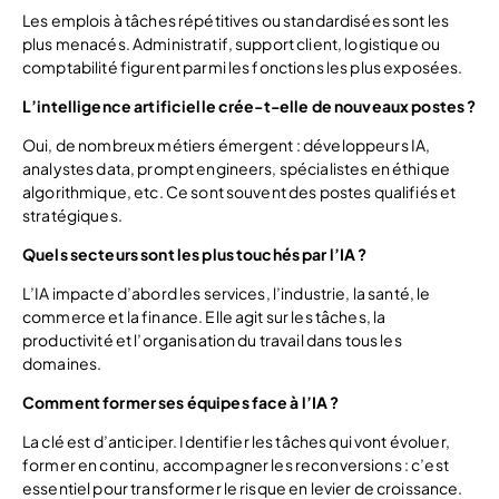
Les emplois à tâches répétitives ou standardisées sont les
plus menacés. Administratif, support client, logistique ou
comptabilité figurent parmi les fonctions les plus exposées.
L’intelligence artificielle crée-t-elle de nouveaux postes ?
Oui, de nombreux métiers émergent : développeurs IA,
analystes data, prompt engineers, spécialistes en éthique
algorithmique, etc. Ce sont souvent des postes qualifiés et
stratégiques.
Quels secteurs sont les plus touchés par l’IA ?
L’IA impacte d’abord les services, l’industrie, la santé, le
commerce et la finance. Elle agit sur les tâches, la
productivité et l’organisation du travail dans tous les
domaines.
Comment former ses équipes face à l’IA ?
La clé est d’anticiper. Identifier les tâches qui vont évoluer,
former en continu, accompagner les reconversions : c’est
essentiel pour transformer le risque en levier de croissance.