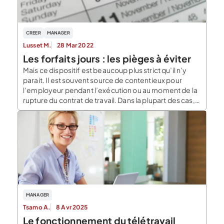
CREER
MANAGER
Lusset M.
28 Mar 2022
Les forfaits jours : les pièges à éviter
Mais ce dispositif est beaucoup plus strict qu’il n’y
parait. Il est souvent source de contentieux pour
l’employeur pendant l’exécution ou au moment de la
rupture du contrat de travail. Dans la plupart des cas,
l’employeur n’a pas pris la mesure de l’ensemble des
règles régissant les forfaits-jours et se retrouve face
à un salarié […]
MANAGER
Tsamo A.
8 Avr 2025
Le fonctionnement du télétravail