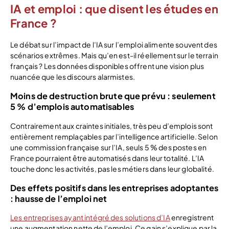
IA et emploi : que disent les études en
France ?
Le débat sur l’impact de l’IA sur l’emploi alimente souvent des
scénarios extrêmes. Mais qu’en est-il réellement sur le terrain
français ? Les données disponibles offrent une vision plus
nuancée que les discours alarmistes.
Moins de destruction brute que prévu : seulement
5 % d’emplois automatisables
Contrairement aux craintes initiales, très peu d’emplois sont
entièrement remplaçables par l’intelligence artificielle. Selon
une commission française sur l’IA, seuls 5 % des postes en
France pourraient être automatisés dans leur totalité. L’IA
touche donc les activités, pas les métiers dans leur globalité.
Des effets positifs dans les entreprises adoptantes
: hausse de l’emploi net
Les entreprises ayant intégré des solutions d’IA
enregistrent
une augmentation nette de l’emploi. Ce gain s’explique par la