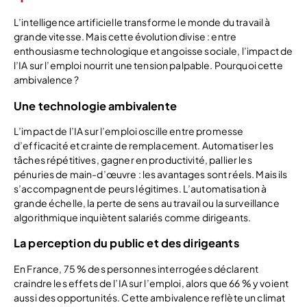
L’intelligence artificielle transforme le monde du travail à
grande vitesse. Mais cette évolution divise : entre
enthousiasme technologique et angoisse sociale, l’impact de
l’IA sur l’emploi nourrit une tension palpable. Pourquoi cette
ambivalence ?
Une technologie ambivalente
L’impact de l’IA sur l’emploi oscille entre promesse
d’efficacité et crainte de remplacement. Automatiser les
tâches répétitives, gagner en productivité, pallier les
pénuries de main-d’œuvre : les avantages sont réels. Mais ils
s’accompagnent de peurs légitimes. L’automatisation à
grande échelle, la perte de sens au travail ou la surveillance
algorithmique inquiètent salariés comme dirigeants.
La perception du public et des dirigeants
En France, 75 % des personnes interrogées déclarent
craindre les effets de l’IA sur l’emploi, alors que 66 % y voient
aussi des opportunités. Cette ambivalence reflète un climat