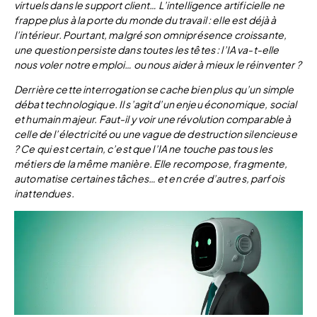
virtuels dans le support client… L’intelligence artificielle ne
frappe plus à la porte du monde du travail : elle est déjà à
l’intérieur. Pourtant, malgré son omniprésence croissante,
une question persiste dans toutes les têtes : l’IA va-t-elle
nous voler notre emploi… ou nous aider à mieux le réinventer ?
Derrière cette interrogation se cache bien plus qu’un simple
débat technologique. Il s’agit d’un enjeu économique, social
et humain majeur. Faut-il y voir une révolution comparable à
celle de l’électricité ou une vague de destruction silencieuse
? Ce qui est certain, c’est que l’IA ne touche pas tous les
métiers de la même manière. Elle recompose, fragmente,
automatise certaines tâches… et en crée d’autres, parfois
inattendues.