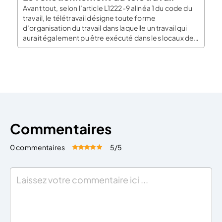
Avant tout, selon l’article L1222-9 alinéa 1 du code du
travail, le télétravail désigne toute forme
d’organisation du travail dans laquelle un travail qui
aurait également pu être exécuté dans les locaux de
l’employeur est effectué par un salarié hors de ces
locaux de façon volontaire en utilisant les
technologies de l’information et de la […]
Commentaires
0 commentaires
5
/5
Évaluez cet article:
Donner une note