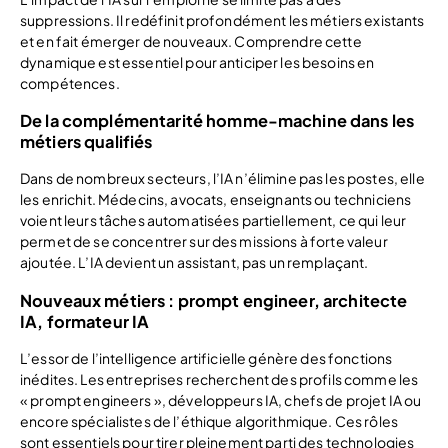
suppressions. Il redéfinit profondément les métiers existants
et en fait émerger de nouveaux. Comprendre cette
dynamique est essentiel pour anticiper les besoins en
compétences.
De la complémentarité homme-machine dans les
métiers qualifiés
Dans de nombreux secteurs, l’IA n’élimine pas les postes, elle
les enrichit. Médecins, avocats, enseignants ou techniciens
voient leurs tâches automatisées partiellement, ce qui leur
permet de se concentrer sur des missions à forte valeur
ajoutée. L’IA devient un assistant, pas un remplaçant.
Nouveaux métiers : prompt engineer, architecte
IA, formateur IA
L’essor de l’intelligence artificielle génère des fonctions
inédites. Les entreprises recherchent des profils comme les
« prompt engineers », développeurs IA, chefs de projet IA ou
encore spécialistes de l’éthique algorithmique. Ces rôles
sont essentiels pour tirer pleinement parti des technologies