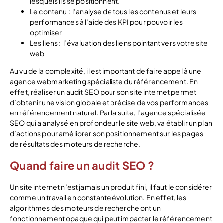
lesquels ils se positionnent.
Le contenu : l’analyse de tous les contenus et leurs
performances à l’aide des KPI pour pouvoir les
optimiser
Les liens : l’évaluation des liens pointant vers votre site
web
Au vu de la complexité, il est important de faire appel à une
agence webmarketing spécialiste du référencement. En
effet, réaliser un audit SEO pour son site internet permet
d’obtenir une vision globale et précise de vos performances
en référencement naturel. Par la suite, l’agence spécialisée
SEO qui a analysé en profondeur le site web, va établir un plan
d’actions pour améliorer son positionnement sur les pages
de résultats des moteurs de recherche.
Quand faire un audit SEO ?
Un site internet n’est jamais un produit fini, il faut le considérer
comme un travail en constante évolution. En effet, les
algorithmes des moteurs de recherche ont un
fonctionnement opaque qui peut impacter le référencement