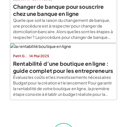
d’accéder […]
Changer de banque pour souscrire
chez une banque en ligne
Quelle que soit la raison du changement de banque,
une procédure est à respecter pour changer de
domiciliation bancaire. Alors quelles sont les étapes à
respecter ? La procédure pour changer de banque
diffère selon le profil de la personne concernée. Les
particuliers bénéficient d’une aide à la
mobilité bancaire, dispositif mis en place par le
Petit G.
14 Mai 2025
gouvernement […]
Rentabilité d’une boutique en ligne :
guide complet pour les entrepreneurs
Évaluez les coûts et les investissements nécessaires
Budget pour la création et le lancement Pour garantir
la rentabilité de votre boutique en ligne, la première
étape consiste à établir un budget réaliste pour la
création et le lancement de votre plateforme. Les
coûts de développement varient en fonction de la
complexité de votre site et […]