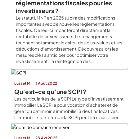
réglementations fiscales pour les
investisseurs ?
Le statut LMNP en 2025 subira des modifications
importantes avec de nouvelles réglementations
fiscales. Celles-ci impacteront directement la
rentabilité des investisseurs. Les changements
touchent notamment le calcul des plus-values et les
déductions d’amortissement. Découvrez alors les
mesures clés à anticiper pour optimiser votre
investissement. La réintégration des
amortissements dans les plus-values L’une des
mesures phares […]
Lusset M.
1 Août 2022
Qu’est-ce qu’une SCPI ?
Les particularités de la SCPI Le type d’investissement
immobilier La SCPI a pour vocation d’acheter et de
gérer du patrimoine immobilier à des fins locatives.
L’immobilier détenu par la SCPI peut être aussi bien
des immeubles d’habitation, des bureaux, ou encore
des locaux à usages commerciaux. Le fait de
regrouper des investisseurs permet généralement
Lusset M.
28 Avr 2025