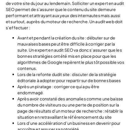
de votre site du jour au lendemain. Solliciter un expert en audit
SEO permet de s’assurer que le contenu du site demeure
performant et attrayant aux yeux des internautes mais aussi
et surtout, auprès du moteur de recherche. Un audit web doit
s’effectuer :
Avant et pendant la création du site : débuter sur de
mauvaises bases peut être difficile à corriger par la
suite. Un expert en audit SEO va donc s’assurer que les
bonnes stratégies ont été mis en place pour que les
algorithmes de Google repèrent le plus tôt possible vos
contenus.
Lors de la refonte dudit site : discuter de la stratégie
éditoriale à adopter pour repartir sur de bonnes bases
Après un piratage : corriger ce qui a pu être
endommagé
Après avoir constaté des anomalies comme une baisse
du nombre de visiteurs ou une perte de position sur la
page de résultats d’un moteur de recherche : rétablir la
situation en retravaillant le référencement du site
Lors d’une accélération d’un business en devenir pour
accroître et assurer sa notoriété