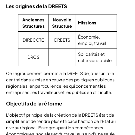
Les o
rigines
de la DREETS
Anciennes
Nouvelle
Missions
Structures
Structure
Économie,
DIRECCTE
DREETS
emploi, travail
Solidarités et
DRCS
cohésion sociale
Ce regroupement permet à la DREETS de jouer un rôle
central dans la mise en œuvre des politiques publiques
régionales, en particulier celles qui concernent les
entreprises, les travailleurs et les publics en difficulté.
Objectifs de la réforme
L’objectif principal de la création de la DREETS était de
simplifier et de rendre plus efficace l’action de l’État au
niveau régional. En regroupant les compétences
économiques, sociales et du travail au sein d’une seule