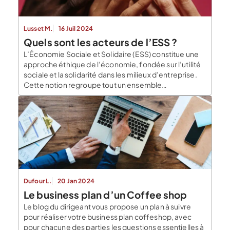
Lusset M.
16 Juil 2024
Quels sont les acteurs de l’ESS ?
L’Économie Sociale et Solidaire (ESS) constitue une
approche éthique de l’économie, fondée sur l’utilité
sociale et la solidarité dans les milieux d’entreprise.
Cette notion regroupe tout un ensemble
d’entreprises, à savoir les entreprises organisées
sous forme de coopératives, mutuelles, associations
et fondations. Les entreprises actrices de l’ESS ont un
fonctionnement démocratique, et se caractérisent
par un […]
Dufour L.
20 Jan 2024
Le business plan d’un Coffee shop
Le blog du dirigeant vous propose un plan à suivre
pour réaliser votre business plan coffeshop, avec
pour chacune des parties les questions essentielles à