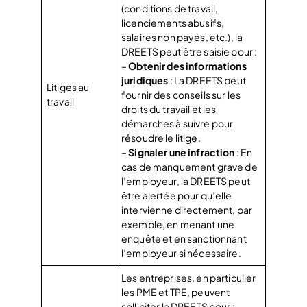
(conditions de travail,
licenciements abusifs,
salaires non payés, etc.), la
DREETS peut être saisie pour :
–
Obtenir des informations
juridiques
: La DREETS peut
Litiges au
fournir des conseils sur les
travail
droits du travail et les
démarches à suivre pour
résoudre le litige.
–
Signaler une infraction
: En
cas de manquement grave de
l’employeur, la DREETS peut
être alertée pour qu’elle
intervienne directement, par
exemple, en menant une
enquête et en sanctionnant
l’employeur si nécessaire.
Les entreprises, en particulier
les PME et TPE, peuvent
solliciter la DREETS pour :