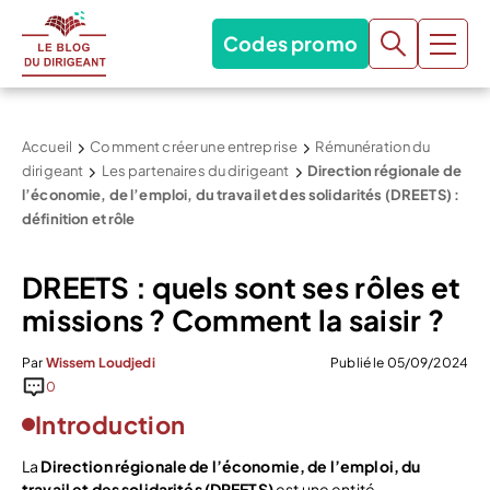
Codes promo
Accueil
Comment créer une entreprise
Rémunération du
dirigeant
Les partenaires du dirigeant
Direction régionale de
l’économie, de l’emploi, du travail et des solidarités (DREETS) :
définition et rôle
DREETS : quels sont ses rôles et
missions ? Comment la saisir ?
Par
Wissem Loudjedi
Publié le 05/09/2024
0
Introduction
La
Direction régionale de l’économie, de l
’emploi, du
travail et des solidarité
s (DREETS)
est une entité