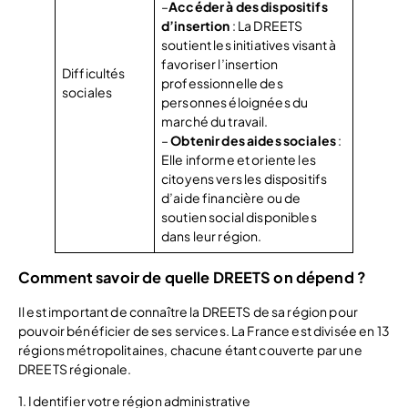
–
Accéder à des dispositifs
d’insertion
: La DREETS
soutient les initiatives visant à
favoriser l’insertion
Difficultés
professionnelle des
sociales
personnes éloignées du
marché du travail.
–
Obtenir des aides sociales
:
Elle informe et oriente les
citoyens vers les dispositifs
d’aide financière ou de
soutien social disponibles
dans leur région.
Comment savoir de quelle DREETS on dépend ?
Il est important de connaître la DREETS de sa région pour
pouvoir bénéficier de ses services. La France est divisée en 13
régions métropolitaines, chacune étant couverte par une
DREETS régionale.
1. Identifier votre région administrative