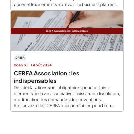
poser et les éléments à prévoir. Le business plan est
décomposé généralement en deux parties, une
partie (partie rédactionnelle) qui démontre
la faisabilité économique de votre projet et l’autre
(prévisionnel financier) qui […]
CREER
Boen S.
1 Août 2024
CERFA Association : les
indispensables
Des déclarations sont obligatoires pour certains
éléments de la vie associative : naissance, dissolution,
modification, les demandes de subventions…
Retrouvez ici les CERFA indispensables pour bien
gérer votre association. Qu’est-ce qu’un CERFA ?
Définition du CERFA CERFA signifie Centre
d’Enregistrement et de Révision des Formulaires
Administratifs. Le terme Cerfa est utilisé pour