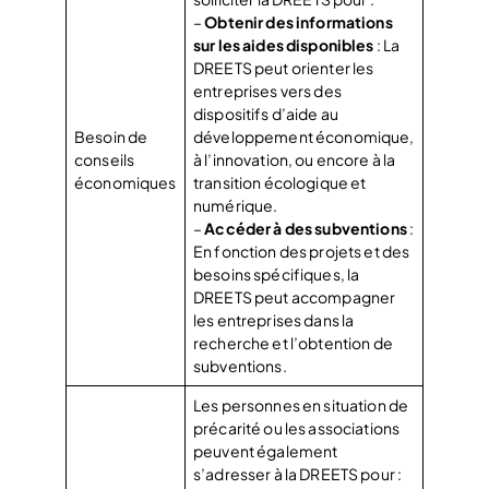
–
Obtenir des informations
sur les aides disponibles
: La
DREETS peut orienter les
entreprises vers des
dispositifs d’aide au
Besoin de
développement économique,
conseils
à l’innovation, ou encore à la
économiques
transition écologique et
numérique.
–
Accéder à des subventions
:
En fonction des projets et des
besoins spécifiques, la
DREETS peut accompagner
les entreprises dans la
recherche et l’obtention de
subventions.
Les personnes en situation de
précarité ou les associations
peuvent également
s’adresser à la DREETS pour :