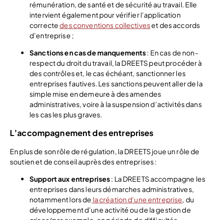
rémunération, de santé et de sécurité au travail. Elle
intervient également pour vérifier l’application
correcte
des conventions collectives
et des accords
d’entreprise ;
Sanctions en cas de manquements
: En cas de non-
respect du droit du travail, la DREETS peut procéder à
des contrôles et, le cas échéant, sanctionner les
entreprises fautives. Les sanctions peuvent aller de la
simple mise en demeure à des amendes
administratives, voire à la suspension d’activités dans
les cas les plus graves.
L’accompagnement des entreprises
En plus de son rôle de régulation, la DREETS joue un rôle de
soutien et de conseil auprès des entreprises :
Support aux entreprises
: La DREETS accompagne les
entreprises dans leurs démarches administratives,
notamment lors de
la création d’une entreprise
, du
développement d’une activité ou de la gestion de
crises (par exemple, en période de difficultés