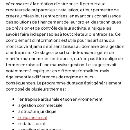
nécessaires à la création d’entreprise. Il permet aux
créateurs de préparer leur installation, et leur permettre de
créer au mieux leurs entreprises, en ayant pris connaissance
des solutions de financement de leur projet, des techniques
de prévision et de contrôle de leur activité, ainsi que les
savoirs faire indispensables à tout créateur d’entreprise. Ce
complément d’informations est utile pour les artisans qui
n’ont souvent jamais été sensibilisés au domaine de la gestion
d’entreprise.. Ce stage a pour but de les aider à gérer de
manière autonome leur entreprise, ou à ne pas être obligé de
fermer en raison d’une mauvaise gestion. Le stage servait
notamment à expliquer les différents formalités, mais
également les différences de régime et leurs
conséquences. Le programme du stage était généralement
composé de plusieurs thèmes :
l’entreprise artisanale et son environnement
la gestion commerciale
la structure juridique
le régime fiscal
le statut social
la gestion d’entreprise