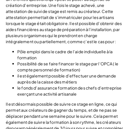
création d’entreprise. Une fois le stage achevé, une
attestation de suivi de stage est remis au créateur. Cette
attestation permettait de s’immatriculer pour les artisans
lorsque le stage était obligatoire. Il est possible d’obtenir des
aides financières au stage de préparation à l’installation, par
plusieurs organismes qui le prendront en charge
intégralement ou partiellement, comme c’est le cas pour :
Pôle emploi dans le cadre de l’aide individuelle à la
formation
Possibilité de se faire financer le stage par l’OPCA ( le
compte personnel de formation)
il est également possible d’effectuer une demande
auprès de la caisse des métiers
le fonds d’assurance formation des chefs d’entreprise
exerçant une activité artisanale
Il est désormais possible de suivre ce stage en ligne, ce qui
permet aux créateurs de gagner du temps, et de ne pas se
déplacer pendant une semaine pour le suivre. Cela permet
également de suivre la formation à son rythme, les créateurs
disposant généralement de 30 jours pour suivre et compléter