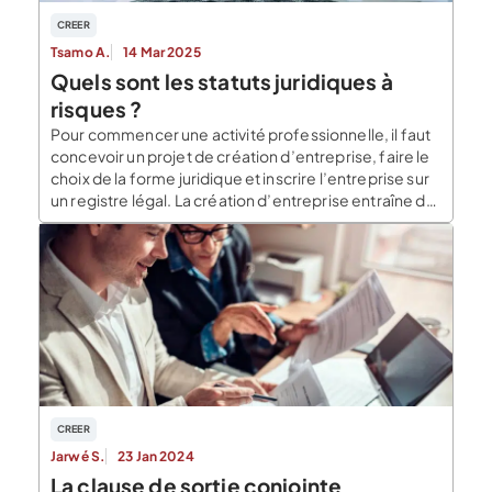
CREER
Tsamo A.
14 Mar 2025
Quels sont les statuts juridiques à
risques ?
Pour commencer une activité professionnelle, il faut
concevoir un projet de création d’entreprise, faire le
choix de la forme juridique et inscrire l’entreprise sur
un registre légal. La création d’entreprise entraîne de
nombreux risques. Le plus important concerne sans
aucun doute l’exposition du patrimoine personnel.
Lorsqu’un entrepreneur crée une entreprise, il
expose son patrimoine personnel. […]
CREER
Jarwé S.
23 Jan 2024
La clause de sortie conjointe