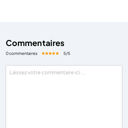
embaucher ? Vous associer ? Ouvrir plusieurs
établissements ? Ces réponses seront
déterminantes dans […]
Commentaires
0 commentaires
5
/5
Évaluez cet article:
Donner une note