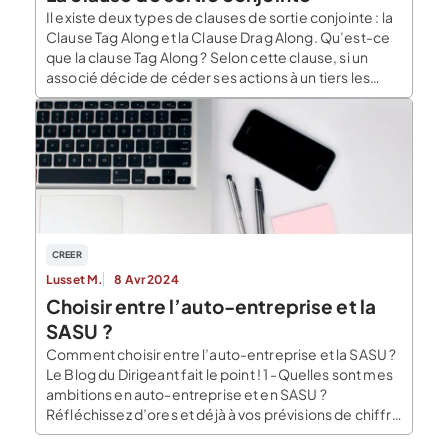
Il existe deux types de clauses de sortie conjointe : la
Clause Tag Along et la Clause Drag Along. Qu’est-ce
que la clause Tag Along ? Selon cette clause, si un
associé décide de céder ses actions à un tiers les
autres associés ont le droit de céder leurs actions au
même acquéreur ainsi qu’au même […]
CREER
Lusset M.
8 Avr 2024
Choisir entre l’auto-entreprise et la
SASU ?
Comment choisir entre l’auto-entreprise et la SASU ?
Le Blog du Dirigeant fait le point ! 1 -Quelles sont mes
ambitions en auto-entreprise et en SASU ?
Réfléchissez d’ores et déjà à vos prévisions de chiffre
d’affaires et vos projets d’avenir. Souhaitez-vous