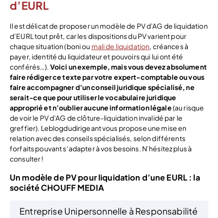
d’EURL
Il est délicat de proposer un modèle de PV d’AG de liquidation
d’EURL tout prêt, car les dispositions du PV varient pour
chaque situation (boni ou
mali de liquidation
, créances à
payer, identité du liquidateur et pouvoirs qui lui ont été
conférés…).
Voici un exemple, mais vous devez absolument
faire rédiger ce texte par votre expert-comptable ou vous
faire accompagner d’un conseil juridique spécialisé, ne
serait-ce que pour utiliser le vocabulaire juridique
approprié et n’oublier aucune information légale
(au risque
de voir le PV d’AG de clôture-liquidation invalidé par le
greffier). Leblogdudirigeant vous propose une mise en
relation avec des conseils spécialisés, selon différents
forfaits pouvant s’adapter à vos besoins. N’hésitez plus à
consulter !
Un modèle de PV pour liquidation d’une EURL : la
société CHOUFF MEDIA
Entreprise Unipersonnelle à Responsabilité