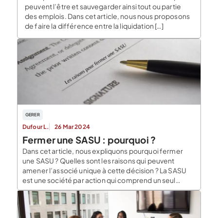
peuvent l’être et sauvegarder ainsi tout ou partie
des emplois. Dans cet article, nous nous proposons
de faire la différence entre la liquidation […]
GERER
Dufour L.
26 Mar 2024
Fermer une SASU : pourquoi ?
Dans cet article, nous expliquons pourquoi fermer
une SASU ? Quelles sont les raisons qui peuvent
amener l’associé unique à cette décision ? La SASU
est une société par action qui comprend un seul
associé qui peut être une personne physique ou
morale. Sa création peut résulter de la volonté d’un
seul associé ou par […]