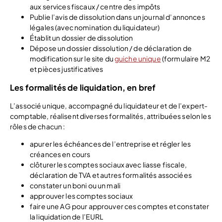
aux services fiscaux / centre des impôts
Publie l’avis de dissolution dans un journal d’annonces
légales (avec nomination du liquidateur)
Établit un dossier de dissolution
Dépose un dossier dissolution / de déclaration de
modification sur le site du
guiche unique
(formulaire M2
et pièces justificatives
Les formalités de liquidation, en bref
L’associé unique, accompagné du liquidateur et de l’expert-
comptable, réalisent diverses formalités, attribuées selon les
rôles de chacun :
apurer les échéances de l’entreprise et régler les
créances en cours
clôturer les comptes sociaux avec liasse fiscale,
déclaration de TVA et autres formalités associées
constater un boni ou un mali
approuver les comptes sociaux
faire une AG pour approuver ces comptes et constater
la liquidation de l’EURL