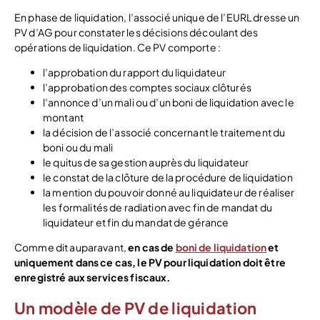
En phase de liquidation, l’associé unique de l’EURL dresse un
PV d’AG pour constater les décisions découlant des
opérations de liquidation. Ce PV comporte :
l’approbation du rapport du liquidateur
l’approbation des comptes sociaux clôturés
l’annonce d’un mali ou d’un boni de liquidation avec le
montant
la décision de l’associé concernant le traitement du
boni ou du mali
le quitus de sa gestion auprès du liquidateur
le constat de la clôture de la procédure de liquidation
la mention du pouvoir donné au liquidateur de réaliser
les formalités de radiation avec fin de mandat du
liquidateur et fin du mandat de gérance
Comme dit auparavant,
en cas de
boni de liquidation
et
uniquement dans ce cas, le PV pour liquidation doit être
enregistré aux services fiscaux.
Un modèle de PV de liquidation