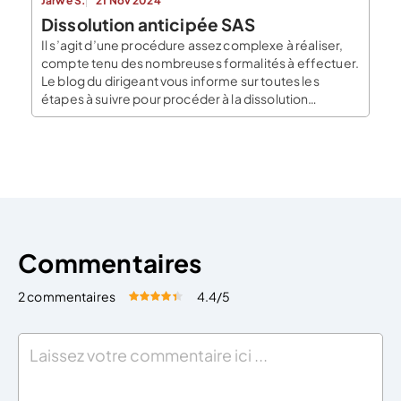
Jarwé S.
21 Nov 2024
Dissolution anticipée SAS
Il s’agit d’une procédure assez complexe à réaliser,
compte tenu des nombreuses formalités à effectuer.
Le blog du dirigeant vous informe sur toutes les
étapes à suivre pour procéder à la dissolution
anticipée d’une SCI. Rappel : pour fermer
volontairement votre société trois étapes doivent
être effectuées : Cet article sera consacré à la
première […]
Commentaires
2 commentaires
4.4
/5
Évaluez cet article:
Donner une note