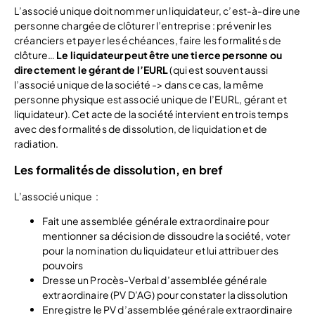
L’associé unique doit nommer un liquidateur, c’est-à-dire une
personne chargée de clôturer l’entreprise : prévenir les
créanciers et payer les échéances, faire les formalités de
clôture…
Le liquidateur peut être une tierce personne ou
directement le gérant de l’EURL
(qui est souvent aussi
l’associé unique de la société -> dans ce cas, la même
personne physique est associé unique de l’EURL, gérant et
liquidateur). Cet acte de la société intervient en trois temps
avec des formalités de dissolution, de liquidation et de
radiation.
Les formalités de dissolution, en bref
L’associé unique :
Fait une assemblée générale extraordinaire pour
mentionner sa décision de dissoudre la société, voter
pour la nomination du liquidateur et lui attribuer des
pouvoirs
Dresse un Procès-Verbal d’assemblée générale
extraordinaire (PV D’AG) pour constater la dissolution
Enregistre le PV d’assemblée générale extraordinaire