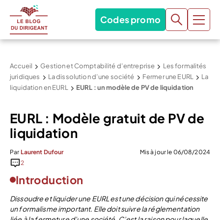
Codes promo
Accueil
Gestion et Comptabilité d’entreprise
Les formalités
juridiques
La dissolution d’une société
Fermer une EURL
La
liquidation en EURL
EURL : un modèle de PV de liquidation
EURL : Modèle gratuit de PV de
liquidation
Par
Laurent Dufour
Mis à jour le 06/08/2024
2
Introduction
Dissoudre et liquider une EURL est une décision qui nécessite
un formalisme important. Elle doit suivre la réglementation
liée à la fermeture d’une société. C’est la raison pour laquelle