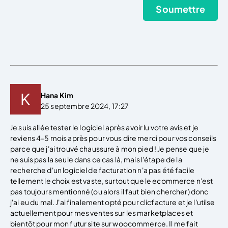
Hana Kim
25 septembre 2024, 17:27
Je suis allée tester le logiciel après avoir lu votre avis et je
reviens 4-5 mois après pour vous dire merci pour vos conseils
parce que j'ai trouvé chaussure à mon pied ! Je pense que je
ne suis pas la seule dans ce cas là, mais l'étape de la
recherche d'un logiciel de facturation n'a pas été facile
tellement le choix est vaste, surtout que le ecommerce n'est
pas toujours mentionné (ou alors il faut bien chercher) donc
j'ai eu du mal. J'ai finalement opté pour clicfacture et je l'utilse
actuellement pour mes ventes sur les marketplaces et
bientôt pour mon futur site sur woocommerce. Il me fait