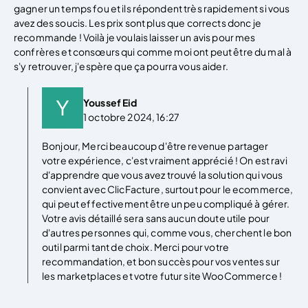
gagner un temps fou et ils répondent très rapidement si vous
avez des soucis. Les prix sont plus que corrects donc je
recommande ! Voilà je voulais laisser un avis pour mes
confrères et consœurs qui comme moi ont peut être du mal à
s'y retrouver, j'espère que ça pourra vous aider.
Youssef Eid
1 octobre 2024, 16:27
Bonjour, Merci beaucoup d'être revenue partager
votre expérience, c'est vraiment apprécié ! On est ravi
d'apprendre que vous avez trouvé la solution qui vous
convient avec ClicFacture, surtout pour le ecommerce,
qui peut effectivement être un peu compliqué à gérer.
Votre avis détaillé sera sans aucun doute utile pour
d'autres personnes qui, comme vous, cherchent le bon
outil parmi tant de choix. Merci pour votre
recommandation, et bon succès pour vos ventes sur
les marketplaces et votre futur site WooCommerce !