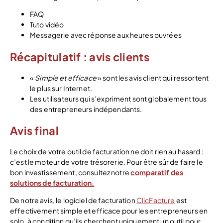
FAQ
Tuto vidéo
Messagerie avec réponse aux heures ouvrées
Récapitulatif : avis clients
«
Simple et efficace
» sont les avis client qui ressortent
le plus sur Internet.
Les utilisateurs qui s’expriment sont globalement tous
des entrepreneurs indépendants.
Avis final
Le choix de votre outil de facturation ne doit rien au hasard :
c’est le moteur de votre trésorerie. Pour être sûr de faire le
bon investissement, consultez notre
comparatif des
solutions de facturation.
De notre avis, le logiciel de facturation
ClicFacture
est
effectivement simple et efficace pour les entrepreneurs en
solo, à condition qu’ils cherchent uniquement un outil pour